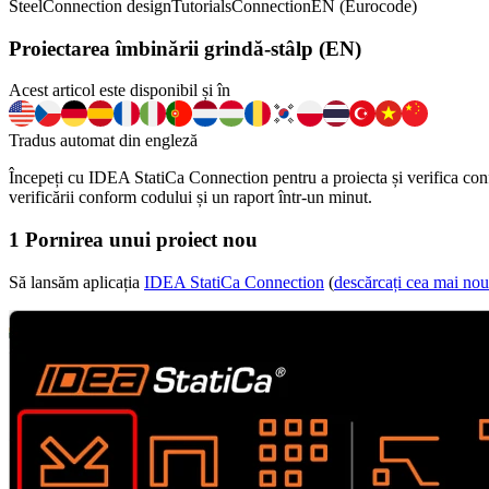
Steel
Connection design
Tutorials
Connection
EN (Eurocode)
Proiectarea îmbinării grindă-stâlp (EN)
Acest articol este disponibil și în
Tradus automat din engleză
Începeți cu IDEA StatiCa Connection pentru a proiecta și verifica conf
verificării conform codului și un raport într-un minut.
1 Pornirea unui proiect nou
Să lansăm aplicația
IDEA StatiCa Connection
(
descărcați cea mai nou