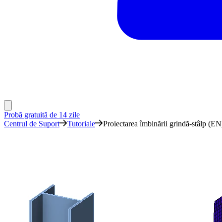
Probă gratuită de 14 zile
Centrul de Suport
Tutoriale
Proiectarea îmbinării grindă-stâlp (EN