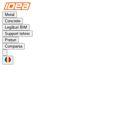
Metal
Concrete
Legături BIM
Support tehnic
Prețuri
Compania