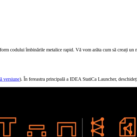
orm codului îmbinările metalice rapid. Vă vom arăta cum să creați un mo
ă versiune
). În fereastra principală a IDEA StatiCa Launcher, deschideț