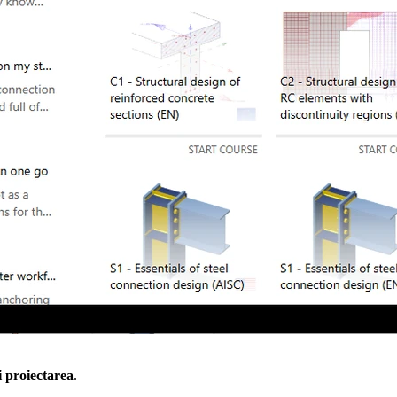
ți proiectarea
.