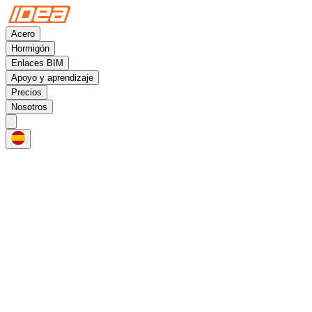
Acero
Hormigón
Enlaces BIM
Apoyo y aprendizaje
Precios
Nosotros