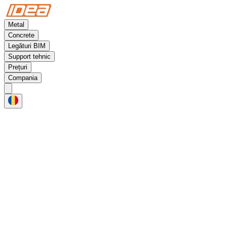
Metal
Concrete
Legături BIM
Support tehnic
Prețuri
Compania