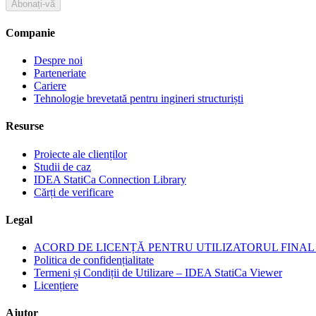
Abonați-vă
Companie
Despre noi
Parteneriate
Cariere
Tehnologie brevetată pentru ingineri structuriști
Resurse
Proiecte ale clienților
Studii de caz
IDEA StatiCa Connection Library
Cărți de verificare
Legal
ACORD DE LICENȚĂ PENTRU UTILIZATORUL FINAL I
Politica de confidențialitate
Termeni și Condiții de Utilizare – IDEA StatiCa Viewer
Licențiere
Ajutor