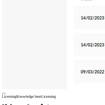
Licensing
Knowledge base
Licensing