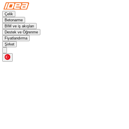
Çelik
Betonarme
BIM ve iş akışları
Destek ve Öğrenme
Fiyatlandırma
Şirket