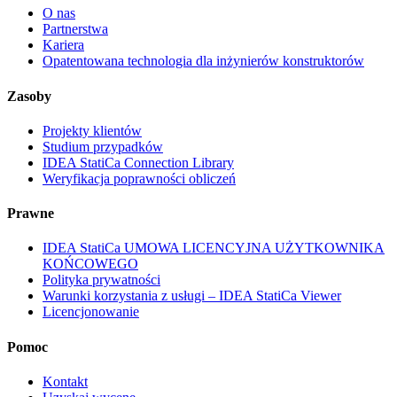
O nas
Partnerstwa
Kariera
Opatentowana technologia dla inżynierów konstruktorów
Zasoby
Projekty klientów
Studium przypadków
IDEA StatiCa Connection Library
Weryfikacja poprawności obliczeń
Prawne
IDEA StatiCa UMOWA LICENCYJNA UŻYTKOWNIKA
KOŃCOWEGO
Polityka prywatności
Warunki korzystania z usługi – IDEA StatiCa Viewer
Licencjonowanie
Pomoc
Kontakt