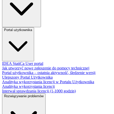
Portal użytkownika
IDEA StatiCa User portal
Jak utworzyć nowe zgłoszenie do pomocy technicznej
Portal użytkownika – ostatnia aktywność, śledzenie wersji
Ulepszony Portal Użytkownika
Analityka wykorzystania licencji w Portalu Użytkownika
Analityka wykorzystania licencji
Interwał sprawdzania licencji (1-1000 godzin)
Rozwiązywanie problemów