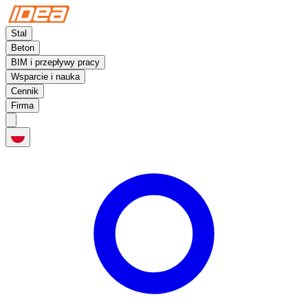
Stal
Beton
BIM i przepływy pracy
Wsparcie i nauka
Cennik
Firma