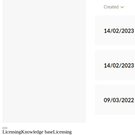
Licensing
Knowledge base
Licensing