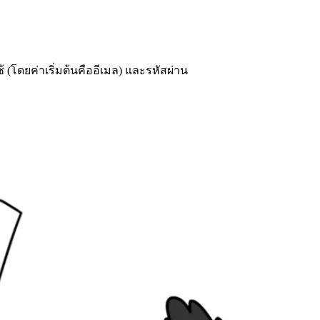
้ (โดยค่าเริ่มต้นคืออีเมล) และรหัสผ่าน