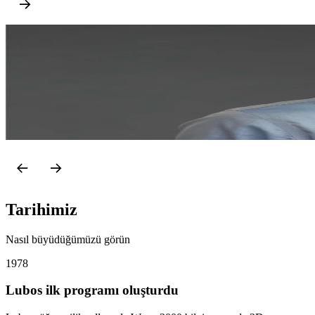
Juraj Sabatka
CEO & Ortak Sahibi
Juraj, Prag Ekonomi Üniversitesi, Harvard Üniversitesi ve Singapur Yö
pazarlama görevlerinin ardından 2023 yılında CEO oldu. Juraj, 2020 
LinkedIn
Tarihimiz
Nasıl büyüdüğümüzü görün
1978
Lubos ilk programı oluşturdu