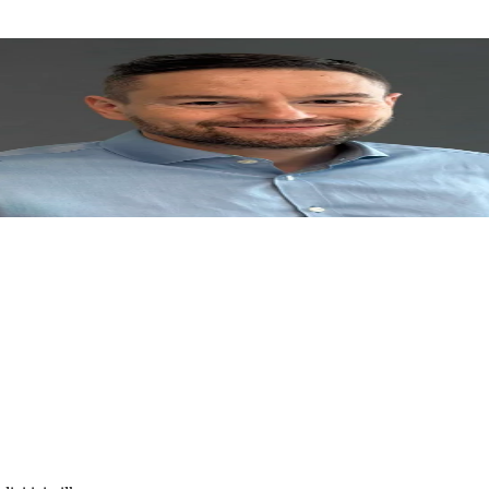
netim Üniversitesi olmak üzere üç kıtadan akademik geçmişe sahip bir te
yılında Çek Cumhuriyeti'nde EY Yılın Teknoloji Girişimcisi ödülünü k