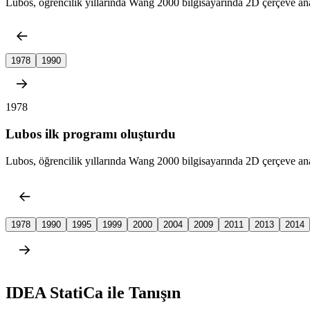
Lubos, öğrencilik yıllarında Wang 2000 bilgisayarında 2D çerçeve anal
1978
1990
1978
Lubos ilk programı oluşturdu
Lubos, öğrencilik yıllarında Wang 2000 bilgisayarında 2D çerçeve anal
1978
1990
1995
1999
2000
2004
2009
2011
2013
2014
IDEA StatiCa ile Tanışın