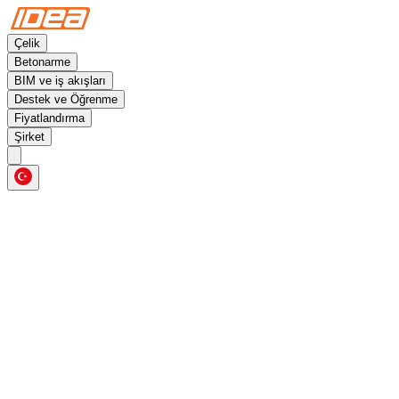
Çelik
Betonarme
BIM ve iş akışları
Destek ve Öğrenme
Fiyatlandırma
Şirket