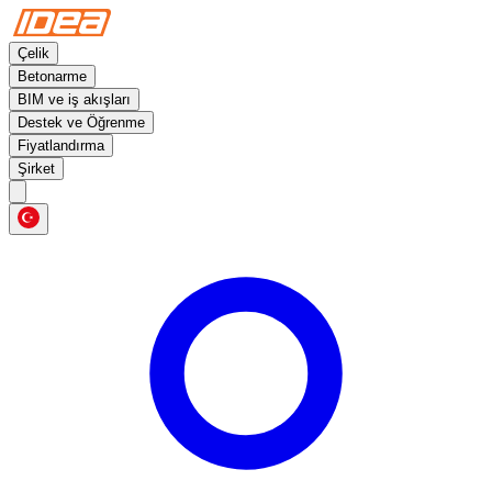
Çelik
Betonarme
BIM ve iş akışları
Destek ve Öğrenme
Fiyatlandırma
Şirket