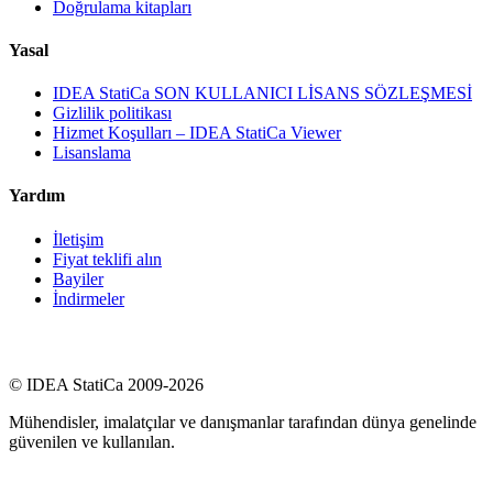
Doğrulama kitapları
Yasal
IDEA StatiCa SON KULLANICI LİSANS SÖZLEŞMESİ
Gizlilik politikası
Hizmet Koşulları – IDEA StatiCa Viewer
Lisanslama
Yardım
İletişim
Fiyat teklifi alın
Bayiler
İndirmeler
© IDEA StatiCa 2009-2026
Mühendisler, imalatçılar ve danışmanlar tarafından dünya genelinde
güvenilen ve kullanılan.