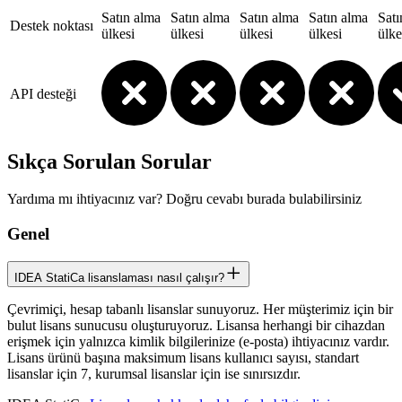
Satın alma
Satın alma
Satın alma
Satın alma
Satı
Destek noktası
ülkesi
ülkesi
ülkesi
ülkesi
ülke
API desteği
Sıkça Sorulan Sorular
Yardıma mı ihtiyacınız var? Doğru cevabı burada bulabilirsiniz
Genel
IDEA StatiCa lisanslaması nasıl çalışır?
Çevrimiçi, hesap tabanlı lisanslar sunuyoruz. Her müşterimiz için bir
bulut lisans sunucusu oluşturuyoruz. Lisansa herhangi bir cihazdan
erişmek için yalnızca kimlik bilgilerinize (e-posta) ihtiyacınız vardır.
Lisans ürünü başına maksimum lisans kullanıcı sayısı, standart
lisanslar için 7, kurumsal lisanslar için ise sınırsızdır.