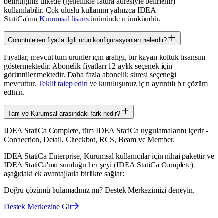
belirttiğiniz ülkede (genellikle fatura adresiyle belirlenir)
kullanılabilir. Çok uluslu kullanım yalnızca IDEA
StatiCa'nın
Kurumsal lisans
ürününde mümkündür.
Görüntülenen fiyatla ilgili ürün konfigürasyonları nelerdir?
Fiyatlar, mevcut tüm ürünler için aralığı, bir kayan koltuk lisansını
göstermektedir. Abonelik fiyatları 12 aylık seçenek için
görüntülenmektedir. Daha fazla abonelik süresi seçeneği
mevcuttur.
Teklif talep edin
ve kuruluşunuz için ayrıntılı bir çözüm
edinin.
Tam ve Kurumsal arasındaki fark nedir?
IDEA StatiCa Complete, tüm IDEA StatiCa uygulamalarını içerir -
Connection, Detail, Checkbot, RCS, Beam ve Member.
IDEA StatiCa Enterprise, Kurumsal kullanıcılar için nihai pakettir ve
IDEA StatiCa'nın sunduğu her şeyi (IDEA StatiCa Complete)
aşağıdaki ek avantajlarla birlikte sağlar:
Doğru çözümü bulamadınız mı? Destek Merkezimizi deneyin.
Destek Merkezine Git