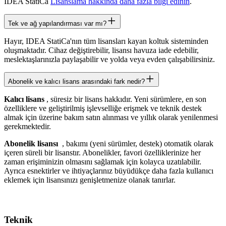
IDEA StatiCa
Lisanslama hakkında daha fazla bilgi edinin
.
Tek ve ağ yapılandırması var mı?
Hayır, IDEA StatiCa'nın tüm lisansları kayan koltuk sisteminden
oluşmaktadır. Cihaz değiştirebilir, lisansı havuza iade edebilir,
meslektaşlarınızla paylaşabilir ve yolda veya evden çalışabilirsiniz.
Abonelik ve kalıcı lisans arasındaki fark nedir?
Kalıcı lisans
, süresiz bir lisans hakkıdır. Yeni sürümlere, en son
özelliklere ve geliştirilmiş işlevselliğe erişmek ve teknik destek
almak için üzerine bakım satın alınması ve yıllık olarak yenilenmesi
gerekmektedir.
Abonelik lisansı
, bakımı (yeni sürümler, destek) otomatik olarak
içeren süreli bir lisanstır. Abonelikler, favori özelliklerinize her
zaman erişiminizin olmasını sağlamak için kolayca uzatılabilir.
Ayrıca esnektirler ve ihtiyaçlarınız büyüdükçe daha fazla kullanıcı
eklemek için lisansınızı genişletmenize olanak tanırlar.
Teknik