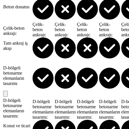
Beton donatısı
Çelik-
Çelik-
Çelik-
Çelik-
Çeli
Çelik-beton
beton
beton
beton
beton
bet
ankrajı
:
ankrajı
:
ankrajı
:
ankrajı
:
ankrajı
:
ankr
Tam ankraj iş
akışı
D-bölgeli
betonarme
elemanların
tasarımı
D-bölgeli
D-bölgeli
D-bölgeli
D-bölgeli
D-bölgeli
D-bö
betonarme
betonarme
betonarme
betonarme
betonarme
bet
elemanların
elemanların
elemanların
elemanların
elemanların
elem
tasarımı
:
tasarımı
:
tasarımı
:
tasarımı
:
tasarımı
:
tasa
Konut ve ticari