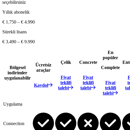
seçebilirsiniz
Yıllık abonelik
€ 1.750 – € 4.990
Sürekli lisans
€ 3.490 – € 9.990
En
popüler
Çelik
Concrete
Ent
Ücretsiz
Bölgesel
Complete
araçlar
indirimler
Fiyat
Fiyat
F
uygulanabilir
teklifi
teklifi
Fiyat
t
Kaydol
talebi
talebi
teklifi
ta
talebi
Uygulama
Connection