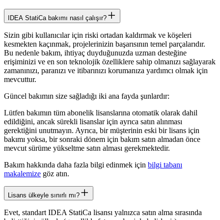
IDEA StatiCa bakımı nasıl çalışır?
Sizin gibi kullanıcılar için riski ortadan kaldırmak ve köşeleri
kesmekten kaçınmak, projelerinizin başarısının temel parçalarıdır.
Bu nedenle bakım, ihtiyaç duyduğunuzda uzman desteğine
erişiminizi ve en son teknolojik özelliklere sahip olmanızı sağlayarak
zamanınızı, paranızı ve itibarınızı korumanıza yardımcı olmak için
mevcuttur.
Güncel bakımın size sağladığı iki ana fayda şunlardır:
Lütfen bakımın tüm abonelik lisanslarına otomatik olarak dahil
edildiğini, ancak sürekli lisanslar için ayrıca satın alınması
gerektiğini unutmayın. Ayrıca, bir müşterinin eski bir lisans için
bakımı yoksa, bir sonraki dönem için bakım satın almadan önce
mevcut sürüme yükseltme satın alması gerekmektedir.
Bakım hakkında daha fazla bilgi edinmek için
bilgi tabanı
makalemize
göz atın.
Lisans ülkeyle sınırlı mı?
Evet, standart IDEA StatiCa lisansı yalnızca satın alma sırasında