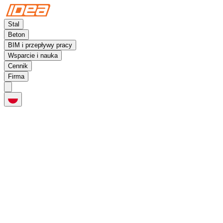
Stal
Beton
BIM i przepływy pracy
Wsparcie i nauka
Cennik
Firma