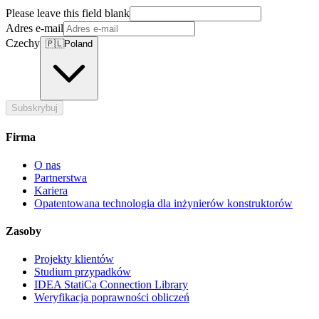
Please leave this field blank
Adres e-mail
Czechy
🇵🇱
Poland
Subskrybuj
Firma
O nas
Partnerstwa
Kariera
Opatentowana technologia dla inżynierów konstruktorów
Zasoby
Projekty klientów
Studium przypadków
IDEA StatiCa Connection Library
Weryfikacja poprawności obliczeń