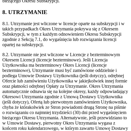
bieżącego Okresu Subskrypcji.
8. UTRZYMANIE
8.1. Utrzymanie jest wliczone w licencje oparte na subskrypcji i w
takich przypadkach Okres Utrzymania pokrywa się z Okresem
Subskrypcji, w tym z każdym odnowieniem Okresu Subskrypcji
zgodnie z Sekcją 7.1, do wygaśnięcia lub rozwiązania licencji
opartej na subskrypcji.
8.2. Utrzymanie nie jest wliczone w Licencje z bezterminowym
Okresem Licencji (licencje bezterminowe). Jeśli Licencja
Użytkownika ma bezterminowy Okres Licencji (licencje
bezterminowe), Utrzymanie musi być zamówione oddzielnie i
podlega Umowie Dostawy Użytkownika (jeśli dotyczy), odrębnej
Ofercie lub zamówieniu Użytkownika w jakiejkolwiek innej formie
oraz płatności odrębnej Opłaty za Utrzymanie. Okres Utrzymania
automatycznie odnawia się na kolejne okresy, każdy odpowiadający
Okresowi Utrzymania zgodnie z Umową Dostawy Użytkownika
(jeśli dotyczy), Ofertą lub pierwotnym zamówieniem Użytkownika,
chyba że którakolwiek ze Stron powiadomi drugą Stronę na piśmie
o rozwiązaniu co najmniej trzydzieści (30) dni przed wygaśnięciem
bieżącego Okresu Utrzymania. Alternatywnie, jeśli przewidziano to
w Umowie Dostawy, pierwotny Okres Utrzymania wygasa z
końcem roku kalendarzowego, w którym zawarto Umowę Dostawy