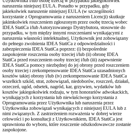
Użytkownika i/lub osobę trzecią w przypadku jakiegokolwiek
naruszenia niniejszej EULA. Ponadto w przypadku, gdy
jakiekolwiek naruszenie niniejszej EULA (w szczególności
korzystanie z Oprogramowania z naruszeniem Licencji) skutkuje
jakimkolwiek roszczeniem zgłoszonym przez osobę trzecią wobec
IDEA StatiCa i/lub Autoryzowanego Dystrybutora, stosownie do
przypadku, w tym między innymi roszczeniami wynikającymi z
naruszenia własności intelektualnej, Użytkownik jest zobowiązany
do pełnego zwolnienia IDEA StatiCa z odpowiedzialności i
zabezpieczenia IDEA StatiCa poprzez: (i) bezpośrednie
zaspokojenie roszczenia osoby trzeciej i/lub (ii) obronę IDEA
StatiCa przed roszczeniem osoby trzeciej i/lub (iii) zapewnienie
IDEA StatiCa pomocy niezbędnej do jej obrony przed roszczeniem
osoby trzeciej i zrekompensowanie IDEA StatiCa uzasadnionych
kosztów takiej obrony i/lub (iv) zrekompensowanie IDEA StatiCa
wszelkich szkód, strat, zobowiązań, niedoborów, roszczeń, działań,
orzeczeń, ugód, odsetek, nagród, kar, grzywien, wydatków lub
kosztów jakiegokolwiek rodzaju, w tym honorariów adwokackich,
wynikających z korzystania lub niewłaściwego korzystania z
Oprogramowania przez Użytkownika lub naruszenia przez
Użytkownika zobowiązań wynikających z niniejszej EULA lub z
nimi związanych. Z zastrzeżeniem rozważenia w dobrej wierze
celowości i po konsultacji z Użytkownikiem, IDEA StatiCa jest
uprawniona do wyboru, które roszczenie odszkodowawcze zostanie
zaspokojone.