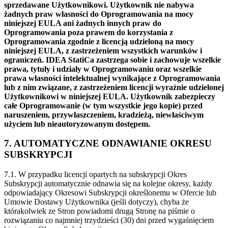
sprzedawane Użytkownikowi. Użytkownik nie nabywa
żadnych praw własności do Oprogramowania na mocy
niniejszej EULA ani żadnych innych praw do
Oprogramowania poza prawem do korzystania z
Oprogramowania zgodnie z licencją udzieloną na mocy
niniejszej EULA, z zastrzeżeniem wszystkich warunków i
ograniczeń. IDEA StatiCa zastrzega sobie i zachowuje wszelkie
prawa, tytuły i udziały w Oprogramowaniu oraz wszelkie
prawa własności intelektualnej wynikające z Oprogramowania
lub z nim związane, z zastrzeżeniem licencji wyraźnie udzielonej
Użytkownikowi w niniejszej EULA. Użytkownik zabezpieczy
całe Oprogramowanie (w tym wszystkie jego kopie) przed
naruszeniem, przywłaszczeniem, kradzieżą, niewłaściwym
użyciem lub nieautoryzowanym dostępem.
7. AUTOMATYCZNE ODNAWIANIE OKRESU
SUBSKRYPCJI
7.1. W przypadku licencji opartych na subskrypcji Okres
Subskrypcji automatycznie odnawia się na kolejne okresy, każdy
odpowiadający Okresowi Subskrypcji określonemu w Ofercie lub
Umowie Dostawy Użytkownika (jeśli dotyczy), chyba że
którakolwiek ze Stron powiadomi drugą Stronę na piśmie o
rozwiązaniu co najmniej trzydzieści (30) dni przed wygaśnięciem