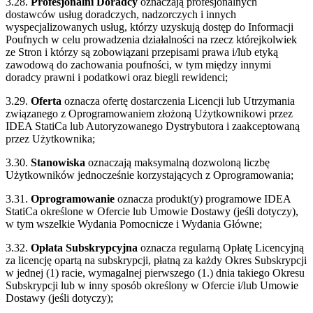
3.28.
Profesjonalni Doradcy
oznaczają profesjonalnych
dostawców usług doradczych, nadzorczych i innych
wyspecjalizowanych usług, którzy uzyskują dostęp do Informacji
Poufnych w celu prowadzenia działalności na rzecz którejkolwiek
ze Stron i którzy są zobowiązani przepisami prawa i/lub etyką
zawodową do zachowania poufności, w tym między innymi
doradcy prawni i podatkowi oraz biegli rewidenci;
3.29.
Oferta
oznacza ofertę dostarczenia Licencji lub Utrzymania
związanego z Oprogramowaniem złożoną Użytkownikowi przez
IDEA StatiCa lub Autoryzowanego Dystrybutora i zaakceptowaną
przez Użytkownika;
3.30.
Stanowiska
oznaczają maksymalną dozwoloną liczbę
Użytkowników jednocześnie korzystających z Oprogramowania;
3.31.
Oprogramowanie
oznacza produkt(y) programowe IDEA
StatiCa określone w Ofercie lub Umowie Dostawy (jeśli dotyczy),
w tym wszelkie Wydania Pomocnicze i Wydania Główne;
3.32.
Opłata Subskrypcyjna
oznacza regularną Opłatę Licencyjną
za licencję opartą na subskrypcji, płatną za każdy Okres Subskrypcji
w jednej (1) racie, wymagalnej pierwszego (1.) dnia takiego Okresu
Subskrypcji lub w inny sposób określony w Ofercie i/lub Umowie
Dostawy (jeśli dotyczy);