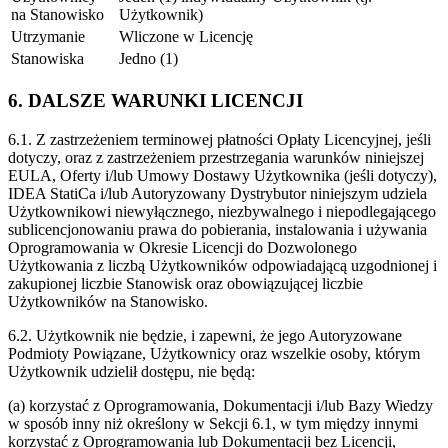
na Stanowisko
Użytkownik)
Utrzymanie
Wliczone w Licencję
Stanowiska
Jedno (1)
6. DALSZE WARUNKI LICENCJI
6.1. Z zastrzeżeniem terminowej płatności Opłaty Licencyjnej, jeśli
dotyczy, oraz z zastrzeżeniem przestrzegania warunków niniejszej
EULA, Oferty i/lub Umowy Dostawy Użytkownika (jeśli dotyczy),
IDEA StatiCa i/lub Autoryzowany Dystrybutor niniejszym udziela
Użytkownikowi niewyłącznego, niezbywalnego i niepodlegającego
sublicencjonowaniu prawa do pobierania, instalowania i używania
Oprogramowania w Okresie Licencji do Dozwolonego
Użytkowania z liczbą Użytkowników odpowiadającą uzgodnionej i
zakupionej liczbie Stanowisk oraz obowiązującej liczbie
Użytkowników na Stanowisko.
6.2. Użytkownik nie będzie, i zapewni, że jego Autoryzowane
Podmioty Powiązane, Użytkownicy oraz wszelkie osoby, którym
Użytkownik udzielił dostępu, nie będą:
(a) korzystać z Oprogramowania, Dokumentacji i/lub Bazy Wiedzy
w sposób inny niż określony w Sekcji 6.1, w tym między innymi
korzystać z Oprogramowania lub Dokumentacji bez Licencji,