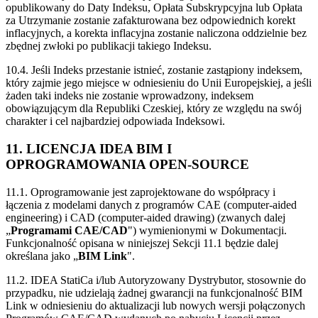
opublikowany do Daty Indeksu, Opłata Subskrypcyjna lub Opłata
za Utrzymanie zostanie zafakturowana bez odpowiednich korekt
inflacyjnych, a korekta inflacyjna zostanie naliczona oddzielnie bez
zbędnej zwłoki po publikacji takiego Indeksu.
10.4. Jeśli Indeks przestanie istnieć, zostanie zastąpiony indeksem,
który zajmie jego miejsce w odniesieniu do Unii Europejskiej, a jeśli
żaden taki indeks nie zostanie wprowadzony, indeksem
obowiązującym dla Republiki Czeskiej, który ze względu na swój
charakter i cel najbardziej odpowiada Indeksowi.
11. LICENCJA IDEA BIM I
OPROGRAMOWANIA OPEN-SOURCE
11.1. Oprogramowanie jest zaprojektowane do współpracy i
łączenia z modelami danych z programów CAE (computer-aided
engineering) i CAD (computer-aided drawing) (zwanych dalej
„
Programami CAE/CAD
")
wymienionymi w Dokumentacji.
Funkcjonalność opisana w niniejszej Sekcji 11.1 będzie dalej
określana jako „
BIM Link
".
11.2. IDEA StatiCa i/lub Autoryzowany Dystrybutor, stosownie do
przypadku, nie udzielają żadnej gwarancji na funkcjonalność BIM
Link w odniesieniu do aktualizacji lub nowych wersji połączonych