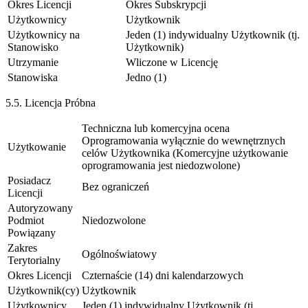
Okres Licencji
Okres Subskrypcji
Użytkownicy
Użytkownik
Użytkownicy na
Jeden (1) indywidualny Użytkownik (tj.
Stanowisko
Użytkownik)
Utrzymanie
Wliczone w Licencję
Stanowiska
Jedno (1)
5.5. Licencja Próbna
Techniczna lub komercyjna ocena
Oprogramowania wyłącznie do wewnętrznych
Użytkowanie
celów Użytkownika (Komercyjne użytkowanie
oprogramowania jest niedozwolone)
Posiadacz
Bez ograniczeń
Licencji
Autoryzowany
Podmiot
Niedozwolone
Powiązany
Zakres
Ogólnoświatowy
Terytorialny
Okres Licencji
Czternaście (14) dni kalendarzowych
Użytkownik(cy)
Użytkownik
Użytkownicy
Jeden (1) indywidualny Użytkownik (tj.