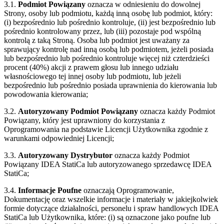
3.1.
Podmiot Powiązany
oznacza w odniesieniu do dowolnej
Strony, osoby lub podmiotu, każdą inną osobę lub podmiot, który:
(i) bezpośrednio lub pośrednio kontroluje, (ii) jest bezpośrednio lub
pośrednio kontrolowany przez, lub (iii) pozostaje pod wspólną
kontrolą z taką Stroną. Osoba lub podmiot jest uważany za
sprawujący kontrolę nad inną osobą lub podmiotem, jeżeli posiada
lub bezpośrednio lub pośrednio kontroluje więcej niż czterdzieści
procent (40%) akcji z prawem głosu lub innego udziału
własnościowego tej innej osoby lub podmiotu, lub jeżeli
bezpośrednio lub pośrednio posiada uprawnienia do kierowania lub
powodowania kierowania;
3.2.
Autoryzowany Podmiot Powiązany
oznacza każdy Podmiot
Powiązany, który jest uprawniony do korzystania z
Oprogramowania na podstawie Licencji Użytkownika zgodnie z
warunkami odpowiedniej Licencji;
3.3.
Autoryzowany Dystrybutor
oznacza każdy Podmiot
Powiązany IDEA StatiCa lub autoryzowanego sprzedawcę IDEA
StatiCa;
3.4.
Informacje Poufne
oznaczają Oprogramowanie,
Dokumentację oraz wszelkie informacje i materiały w jakiejkolwiek
formie dotyczące działalności, personelu i spraw handlowych IDEA
StatiCa lub Użytkownika, które: (i) są oznaczone jako poufne lub