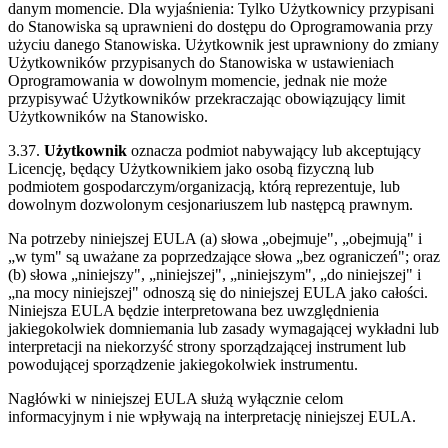
danym momencie. Dla wyjaśnienia: Tylko Użytkownicy przypisani
do Stanowiska są uprawnieni do dostępu do Oprogramowania przy
użyciu danego Stanowiska. Użytkownik jest uprawniony do zmiany
Użytkowników przypisanych do Stanowiska w ustawieniach
Oprogramowania w dowolnym momencie, jednak nie może
przypisywać Użytkowników przekraczając obowiązujący limit
Użytkowników na Stanowisko.
3.37.
Użytkownik
oznacza podmiot nabywający lub akceptujący
Licencję, będący Użytkownikiem jako osobą fizyczną lub
podmiotem gospodarczym/organizacją, którą reprezentuje, lub
dowolnym dozwolonym cesjonariuszem lub następcą prawnym.
Na potrzeby niniejszej EULA (a) słowa „obejmuje", „obejmują" i
„w tym" są uważane za poprzedzające słowa „bez ograniczeń"; oraz
(b) słowa „niniejszy", „niniejszej", „niniejszym", „do niniejszej" i
„na mocy niniejszej" odnoszą się do niniejszej EULA jako całości.
Niniejsza EULA będzie interpretowana bez uwzględnienia
jakiegokolwiek domniemania lub zasady wymagającej wykładni lub
interpretacji na niekorzyść strony sporządzającej instrument lub
powodującej sporządzenie jakiegokolwiek instrumentu.
Nagłówki w niniejszej EULA służą wyłącznie celom
informacyjnym i nie wpływają na interpretację niniejszej EULA.