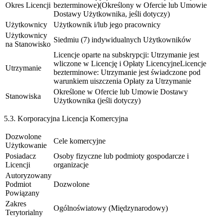
Okres Licencji
bezterminowe)
(Określony w Ofercie lub Umowie
Dostawy Użytkownika, jeśli dotyczy)
Użytkownicy
Użytkownik i/lub jego pracownicy
Użytkownicy
Siedmiu (7) indywidualnych Użytkowników
na Stanowisko
Licencje oparte na subskrypcji: Utrzymanie jest
wliczone w Licencję i Opłaty Licencyjne
Licencje
Utrzymanie
bezterminowe: Utrzymanie jest świadczone pod
warunkiem uiszczenia Opłaty za Utrzymanie
Określone w Ofercie lub Umowie Dostawy
Stanowiska
Użytkownika (jeśli dotyczy)
5.3. Korporacyjna Licencja Komercyjna
Dozwolone
Cele komercyjne
Użytkowanie
Posiadacz
Osoby fizyczne lub podmioty gospodarcze i
Licencji
organizacje
Autoryzowany
Podmiot
Dozwolone
Powiązany
Zakres
Ogólnoświatowy (Międzynarodowy)
Terytorialny