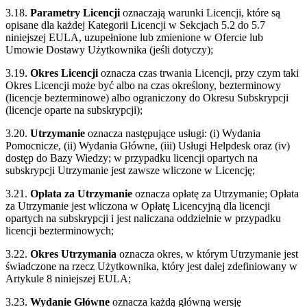
3.18.
Parametry Licencji
oznaczają warunki Licencji, które są
opisane dla każdej Kategorii Licencji w Sekcjach 5.2 do 5.7
niniejszej EULA, uzupełnione lub zmienione w Ofercie lub
Umowie Dostawy Użytkownika (jeśli dotyczy);
3.19.
Okres Licencji
oznacza czas trwania Licencji, przy czym taki
Okres Licencji może być albo na czas określony, bezterminowy
(licencje bezterminowe) albo ograniczony do Okresu Subskrypcji
(licencje oparte na subskrypcji);
3.20.
Utrzymanie
oznacza następujące usługi: (i) Wydania
Pomocnicze, (ii) Wydania Główne, (iii) Usługi Helpdesk oraz (iv)
dostęp do Bazy Wiedzy; w przypadku licencji opartych na
subskrypcji Utrzymanie jest zawsze wliczone w Licencję;
3.21.
Opłata za Utrzymanie
oznacza opłatę za Utrzymanie; Opłata
za Utrzymanie jest wliczona w Opłatę Licencyjną dla licencji
opartych na subskrypcji i jest naliczana oddzielnie w przypadku
licencji bezterminowych;
3.22.
Okres Utrzymania
oznacza okres, w którym Utrzymanie jest
świadczone na rzecz Użytkownika, który jest dalej zdefiniowany w
Artykule 8 niniejszej EULA;
3.23.
Wydanie Główne
oznacza każdą główną wersję