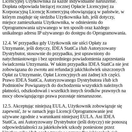
Licencyjnej Użytkownika za każde indywidualne naruszenie.
Dopłata odpowiada bieżącej rocznej Opłacie Licencyjnej za
Korporacyjną Licencję Komercyjną obowiązującą w państwie, w
którym znajduje się siedziba Użytkownika lub, jeśli dotyczy,
miejsce zamieszkania Użytkownika, w odniesieniu do
Oprogramowania używanego w ten sposób oraz każdego
unikalnego adresu IP używanego do dostępu do Oprogramowania.
12.4. W przypadku gdy Użytkownik nie uiści Opłaty za
Utrzymanie, jeśli dotyczy, IDEA StatiCa i/lub Autoryzowany
Dystrybutor, stosownie do przypadku, jest uprawniony do
natychmiastowego i bez uprzedniego powiadomienia zaprzestania
świadczenia Utrzymania. W takim przypadku IDEA StatiCa nie jest
zobowiązana do zwrotu ani refundacji jakichkolwiek uiszczonych
Opłat za Utrzymanie, Opłat Licencyjnych ani żadnej ich części.
Prawo IDEA StatiCa, Autoryzowanego Dystrybutora i/lub ich
Podmiotów Powiązanych do dochodzenia wszystkich należnych
płatności, odszkodowań i wszelkich innych środków prawnych na
mocy obowiązującego prawa pozostaje nienaruszone.
12.5. Akceptując niniejszą EULA, Użytkownik zobowiązuje się
zapewnić, że w ramach jego Licencji Oprogramowanie jest
używane zgodnie z warunkami niniejszej EULA. Ani IDEA
StatiCa, ani Autoryzowany Dystrybutor (jeśli dotyczy) nie ponoszą
odpowiedzialności za jakiekolwiek szkody poniesione przez