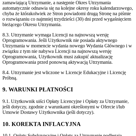
zamawiającą Utrzymanie, a następnie Okres Utrzymania
automatycznie odnawia się na kolejne okresy roku kalendarzowego,
chyba że którakolwiek ze Stron powiadomi drugą Stronę na piśmie
o rozwiązaniu co najmniej trzydzieści (30) dni przed wygaśnięciem
bieżącego Okresu Utrzymania.
8.3. Utrzymanie wymaga Licencji na najnowszą wersję
Oprogramowania. Jeśli Użytkownik nie posiada aktywnego
Utrzymania w momencie wydania nowego Wydania Głównego i w
związku z tym nie nabywa Licencji na najnowszą wersję
Oprogramowania, Użytkownik musi zakupić aktualizację
Oprogramowania przed ponowną aktywacją Utrzymania.
8.4. Utrzymanie jest wliczone w Licencje Edukacyjne i Licencję
Próbną.
9. WARUNKI PŁATNOŚCI
9.1. Użytkownik uiści Opłaty Licencyjne i Opłaty za Utrzymanie,
jeśli dotyczy, zgodnie z warunkami określonymi w Ofercie i/lub
Umowie Dostawy Użytkownika (jeśli dotyczy).
10. KOREKTA INFLACYJNA
10.1. Opłaty Subskrypcyjne i Opłaty za Utrzymanie podlegają