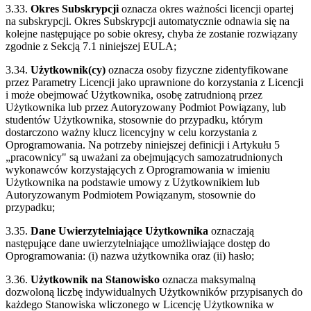
3.33.
Okres Subskrypcji
oznacza okres ważności licencji opartej
na subskrypcji. Okres Subskrypcji automatycznie odnawia się na
kolejne następujące po sobie okresy, chyba że zostanie rozwiązany
zgodnie z Sekcją 7.1 niniejszej EULA;
3.34.
Użytkownik(cy)
oznacza osoby fizyczne zidentyfikowane
przez Parametry Licencji jako uprawnione do korzystania z Licencji
i może obejmować Użytkownika, osobę zatrudnioną przez
Użytkownika lub przez Autoryzowany Podmiot Powiązany, lub
studentów Użytkownika, stosownie do przypadku, którym
dostarczono ważny klucz licencyjny w celu korzystania z
Oprogramowania. Na potrzeby niniejszej definicji i Artykułu 5
„pracownicy" są uważani za obejmujących samozatrudnionych
wykonawców korzystających z Oprogramowania w imieniu
Użytkownika na podstawie umowy z Użytkownikiem lub
Autoryzowanym Podmiotem Powiązanym, stosownie do
przypadku;
3.35.
Dane Uwierzytelniające Użytkownika
oznaczają
następujące dane uwierzytelniające umożliwiające dostęp do
Oprogramowania: (i) nazwa użytkownika oraz (ii) hasło;
3.36.
Użytkownik na Stanowisko
oznacza maksymalną
dozwoloną liczbę indywidualnych Użytkowników przypisanych do
każdego Stanowiska wliczonego w Licencję Użytkownika w