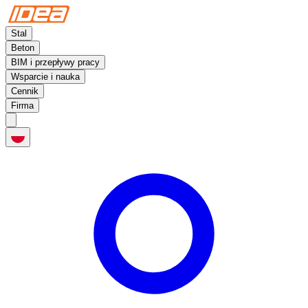
Stal
Beton
BIM i przepływy pracy
Wsparcie i nauka
Cennik
Firma