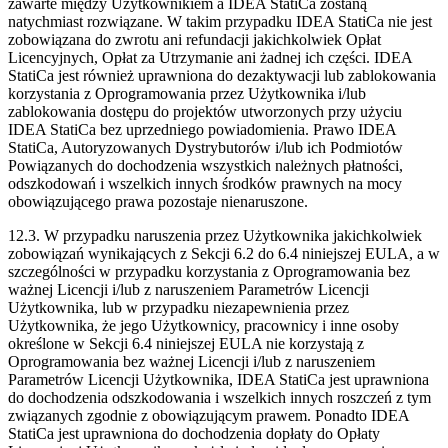
zawarte między Użytkownikiem a IDEA StatiCa zostaną
natychmiast rozwiązane. W takim przypadku IDEA StatiCa nie jest
zobowiązana do zwrotu ani refundacji jakichkolwiek Opłat
Licencyjnych, Opłat za Utrzymanie ani żadnej ich części. IDEA
StatiCa jest również uprawniona do dezaktywacji lub zablokowania
korzystania z Oprogramowania przez Użytkownika i/lub
zablokowania dostępu do projektów utworzonych przy użyciu
IDEA StatiCa bez uprzedniego powiadomienia. Prawo IDEA
StatiCa, Autoryzowanych Dystrybutorów i/lub ich Podmiotów
Powiązanych do dochodzenia wszystkich należnych płatności,
odszkodowań i wszelkich innych środków prawnych na mocy
obowiązującego prawa pozostaje nienaruszone.
12.3. W przypadku naruszenia przez Użytkownika jakichkolwiek
zobowiązań wynikających z Sekcji 6.2 do 6.4 niniejszej EULA, a w
szczególności w przypadku korzystania z Oprogramowania bez
ważnej Licencji i/lub z naruszeniem Parametrów Licencji
Użytkownika, lub w przypadku niezapewnienia przez
Użytkownika, że jego Użytkownicy, pracownicy i inne osoby
określone w Sekcji 6.4 niniejszej EULA nie korzystają z
Oprogramowania bez ważnej Licencji i/lub z naruszeniem
Parametrów Licencji Użytkownika, IDEA StatiCa jest uprawniona
do dochodzenia odszkodowania i wszelkich innych roszczeń z tym
związanych zgodnie z obowiązującym prawem. Ponadto IDEA
StatiCa jest uprawniona do dochodzenia dopłaty do Opłaty