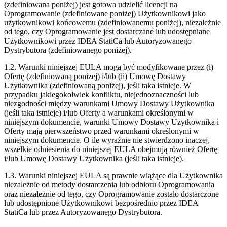
(zdefiniowana poniżej) jest gotowa udzielić licencji na
Oprogramowanie (zdefiniowane poniżej) Użytkownikowi jako
użytkownikowi końcowemu (zdefiniowanemu poniżej), niezależnie
od tego, czy Oprogramowanie jest dostarczane lub udostępniane
Użytkownikowi przez IDEA StatiCa lub Autoryzowanego
Dystrybutora (zdefiniowanego poniżej).
1.2. Warunki niniejszej EULA mogą być modyfikowane przez (i)
Ofertę (zdefiniowaną poniżej) i/lub (ii) Umowę Dostawy
Użytkownika (zdefiniowaną poniżej), jeśli taka istnieje. W
przypadku jakiegokolwiek konfliktu, niejednoznaczności lub
niezgodności między warunkami Umowy Dostawy Użytkownika
(jeśli taka istnieje) i/lub Oferty a warunkami określonymi w
niniejszym dokumencie, warunki Umowy Dostawy Użytkownika i
Oferty mają pierwszeństwo przed warunkami określonymi w
niniejszym dokumencie. O ile wyraźnie nie stwierdzono inaczej,
wszelkie odniesienia do niniejszej EULA obejmują również Ofertę
i/lub Umowę Dostawy Użytkownika (jeśli taka istnieje).
1.3. Warunki niniejszej EULA są prawnie wiążące dla Użytkownika
niezależnie od metody dostarczenia lub odbioru Oprogramowania
oraz niezależnie od tego, czy Oprogramowanie zostało dostarczone
lub udostępnione Użytkownikowi bezpośrednio przez IDEA
StatiCa lub przez Autoryzowanego Dystrybutora.