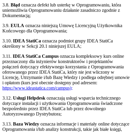
3.8.
Błąd
oznacza defekt lub usterkę w Oprogramowaniu, która
uniemożliwia Oprogramowaniu działanie zasadniczo zgodnie z
Dokumentacją;
3.9.
EULA
oznacza niniejszą Umowę Licencyjną Użytkownika
Końcowego dla Oprogramowania;
3.10.
IDEA StatiCa
oznacza podmiot grupy IDEA StatiCa
określony w Sekcji 20.1 niniejszej EULA;
3.11.
IDEA StatiCa Campus
oznacza kompleksowy kurs online
przeznaczony dla inżynierów konstruktorów i projektantów
połączeń dotyczący efektywnego korzystania z Oprogramowania
oferowanego przez IDEA StatiCa, który nie jest wliczony w
Licencję, Utrzymanie i/lub Bazę Wiedzy i podlega odrębnej umowie
i opłatom (kurs jest obecnie dostępny pod adresem:
https://www.ideastatica.com/campus);
3.12.
Usługi Helpdesk
oznaczają usługi wsparcia technicznego
dotyczące instalacji i użytkowania Oprogramowania świadczone
bezpośrednio przez IDEA StatiCa lub przez dowolnego
Autoryzowanego Dystrybutora;
3.13.
Baza Wiedzy
oznacza informacje i materiały online dotyczące
Oprogramowania i/lub analizy konstrukcji, takie jak białe księgi,