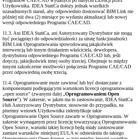
Programów CAE/CAD wydanych po nabyciu Licencji przez
Użytkownika. IDEA StatiCa dołoży jednak wszelkich
uzasadnionych starań, aby odpowiednio dostosować BIM Link nie
później niż dwa (2) miesiące po wydaniu aktualizacji lub nowej
wersji odpowiedniego Programu CAE/CAD.
11.3. Ani IDEA StatiCa, ani Autoryzowany Dystrybutor nie mogą
być pociągnięci do odpowiedzialności za utratę funkcjonalności
BIM Link Oprogramowania spowodowaną jakąkolwiek
interwencją lub innym działaniem właściciela, dewelopera,
dystrybutora odpowiedniego Programu CAE/CAD lub, jeśli
dotyczy, jakiejkolwiek innej osoby trzeciej. Obejmuje to między
innymi zakończenie możliwości połączenia Programu CAE/CAD
przez odpowiednią osobę trzecią.
11.4. Oprogramowanie może zawierać lub być dostarczane z
komponentami podlegającymi warunkom licencji oprogramowania
„open source" (zwanymi dalej „
Oprogramowaniem Open
Source
"). W zakresie, w jakim ma to zastosowanie, IDEA StatiCa
i/lub Autoryzowany Dystrybutor, stosownie do przypadku, na
pisemny wniosek Użytkownika zidentyfikuje takie
Oprogramowanie Open Source zawarte w Oprogramowaniu. W
zakresie wymaganym przez licencję towarzyszącą Oprogramowaniu
Open Source, warunki takiej licencji będą miały zastosowanie
zamiast warunków niniejszej EULA w odniesieniu do takiego
Oprogramowania Open Source, w tym między innymi wszelkie