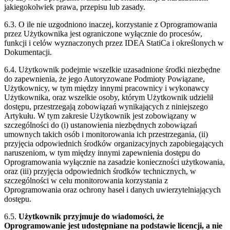
jakiegokolwiek prawa, przepisu lub zasady.
6.3. O ile nie uzgodniono inaczej, korzystanie z Oprogramowania
przez Użytkownika jest ograniczone wyłącznie do procesów,
funkcji i celów wyznaczonych przez IDEA StatiCa i określonych w
Dokumentacji.
6.4. Użytkownik podejmie wszelkie uzasadnione środki niezbędne
do zapewnienia, że jego Autoryzowane Podmioty Powiązane,
Użytkownicy, w tym między innymi pracownicy i wykonawcy
Użytkownika, oraz wszelkie osoby, którym Użytkownik udzielił
dostępu, przestrzegają zobowiązań wynikających z niniejszego
Artykułu. W tym zakresie Użytkownik jest zobowiązany w
szczególności do (i) ustanowienia niezbędnych zobowiązań
umownych takich osób i monitorowania ich przestrzegania, (ii)
przyjęcia odpowiednich środków organizacyjnych zapobiegających
naruszeniom, w tym między innymi zapewnienia dostępu do
Oprogramowania wyłącznie na zasadzie konieczności użytkowania,
oraz (iii) przyjęcia odpowiednich środków technicznych, w
szczególności w celu monitorowania korzystania z
Oprogramowania oraz ochrony haseł i danych uwierzytelniających
dostępu.
6.5.
Użytkownik przyjmuje do wiadomości, że
Oprogramowanie jest udostępniane na podstawie licencji, a nie