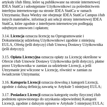
artykuły i/lub filmy, które są publikowane na stronie internetowej
IDEA StatiCa i udostępniane Użytkownikowi za pośrednictwem
interfejsu internetowego na stronie IDEA StatiCa w ramach
Utrzymania; Baza Wiedzy nie obejmuje IDEA StatiCa Campus i/lub
innych materiałów, informacji ani sekcji strony internetowej IDEA
StatiCa, które zgodnie z interfejsem internetowym podlegają
odrębnym umowom i opłatom;
3.14.
Licencja
oznacza licencję na Oprogramowanie i
Dokumentację udzieloną Użytkownikowi zgodnie z niniejszą
EULA, Ofertą (jeśli dotyczy) i/lub Umową Dostawy Użytkownika
(jeśli dotyczy);
3.15.
Opłata Licencyjna
oznacza opłaty za Licencję określone w
Ofercie i/lub Umowie Dostawy Użytkownika (jeśli dotyczy), płatne
przez Użytkownika w zamian za udzielenie Licencji, a jeśli
Utrzymanie jest wliczone w Licencję, również w zamian za
świadczenie Utrzymania;
3.16.
Kategoria Licencji
oznacza dowolną z kategorii Licencji,
zgodnie z dalszą definicją zawartą w Artykule 5 niniejszej EULA;
3.17.
Posiadacz Licencji
oznacza kategorię osoby fizycznej i/lub
podmiotu uprawnionego do uzyskania odpowiedniej Kategorii
Licencji, zgodnie z dalszym opisem w Artykule 5 niniejszej EULA;