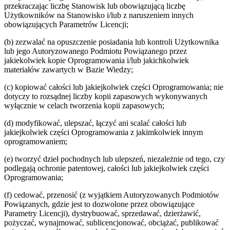
przekraczając liczbę Stanowisk lub obowiązującą liczbę
Użytkowników na Stanowisko i/lub z naruszeniem innych
obowiązujących Parametrów Licencji;
(b) zezwalać na opuszczenie posiadania lub kontroli Użytkownika
lub jego Autoryzowanego Podmiotu Powiązanego przez
jakiekolwiek kopie Oprogramowania i/lub jakichkolwiek
materiałów zawartych w Bazie Wiedzy;
(c) kopiować całości lub jakiejkolwiek części Oprogramowania; nie
dotyczy to rozsądnej liczby kopii zapasowych wykonywanych
wyłącznie w celach tworzenia kopii zapasowych;
(d) modyfikować, ulepszać, łączyć ani scalać całości lub
jakiejkolwiek części Oprogramowania z jakimkolwiek innym
oprogramowaniem;
(e) tworzyć dzieł pochodnych lub ulepszeń, niezależnie od tego, czy
podlegają ochronie patentowej, całości lub jakiejkolwiek części
Oprogramowania;
(f) cedować, przenosić (z wyjątkiem Autoryzowanych Podmiotów
Powiązanych, gdzie jest to dozwolone przez obowiązujące
Parametry Licencji), dystrybuować, sprzedawać, dzierżawić,
pożyczać, wynajmować, sublicencjonować, obciążać, publikować