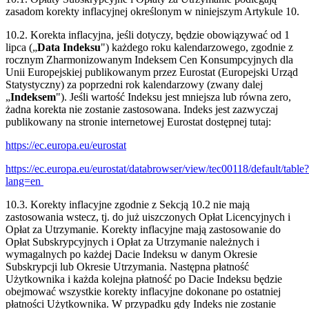
zasadom korekty inflacyjnej określonym w niniejszym Artykule 10.
10.2. Korekta inflacyjna, jeśli dotyczy, będzie obowiązywać od 1
lipca („
Data Indeksu
") każdego roku kalendarzowego, zgodnie z
rocznym Zharmonizowanym Indeksem Cen Konsumpcyjnych dla
Unii Europejskiej publikowanym przez Eurostat (Europejski Urząd
Statystyczny) za poprzedni rok kalendarzowy (zwany dalej
„
Indeksem
"). Jeśli wartość Indeksu jest mniejsza lub równa zero,
żadna korekta nie zostanie zastosowana. Indeks jest zazwyczaj
publikowany na stronie internetowej Eurostat dostępnej tutaj:
https://ec.europa.eu/eurostat
https://ec.europa.eu/eurostat/databrowser/view/tec00118/default/table?
lang=en
10.3. Korekty inflacyjne zgodnie z Sekcją 10.2 nie mają
zastosowania wstecz, tj. do już uiszczonych Opłat Licencyjnych i
Opłat za Utrzymanie. Korekty inflacyjne mają zastosowanie do
Opłat Subskrypcyjnych i Opłat za Utrzymanie należnych i
wymagalnych po każdej Dacie Indeksu w danym Okresie
Subskrypcji lub Okresie Utrzymania. Następna płatność
Użytkownika i każda kolejna płatność po Dacie Indeksu będzie
obejmować wszystkie korekty inflacyjne dokonane po ostatniej
płatności Użytkownika. W przypadku gdy Indeks nie zostanie