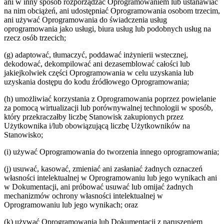
ani w inny sposób rozporządzać Oprogramowaniem lub ustanawiać
na nim obciążeń, ani udostępniać Oprogramowania osobom trzecim,
ani używać Oprogramowania do świadczenia usług
oprogramowania jako usługi, biura usług lub podobnych usług na
rzecz osób trzecich;
(g) adaptować, tłumaczyć, poddawać inżynierii wstecznej,
dekodować, dekompilować ani dezasemblować całości lub
jakiejkolwiek części Oprogramowania w celu uzyskania lub
uzyskania dostępu do kodu źródłowego Oprogramowania;
(h) umożliwiać korzystania z Oprogramowania poprzez powielanie
za pomocą wirtualizacji lub porównywalnej technologii w sposób,
który przekraczałby liczbę Stanowisk zakupionych przez
Użytkownika i/lub obowiązującą liczbę Użytkowników na
Stanowisko;
(i) używać Oprogramowania do tworzenia innego oprogramowania;
(j) usuwać, kasować, zmieniać ani zasłaniać żadnych oznaczeń
własności intelektualnej w Oprogramowaniu lub jego wynikach ani
w Dokumentacji, ani próbować usuwać lub omijać żadnych
mechanizmów ochrony własności intelektualnej w
Oprogramowaniu lub jego wynikach; oraz
(k) używać Oprogramowania lub Dokumentacji z naruszeniem