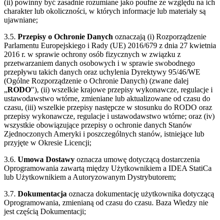
(ii) powinny być zasadnie rozumiane jako poufne ze względu na ich
charakter lub okoliczności, w których informacje lub materiały są
ujawniane;
3.5.
Przepisy o Ochronie Danych
oznaczają (i) Rozporządzenie
Parlamentu Europejskiego i Rady (UE) 2016/679 z dnia 27 kwietnia
2016 r. w sprawie ochrony osób fizycznych w związku z
przetwarzaniem danych osobowych i w sprawie swobodnego
przepływu takich danych oraz uchylenia Dyrektywy 95/46/WE
(Ogólne Rozporządzenie o Ochronie Danych) (zwane dalej
„
RODO
"), (ii) wszelkie krajowe przepisy wykonawcze, regulacje i
ustawodawstwo wtórne, zmieniane lub aktualizowane od czasu do
czasu, (iii) wszelkie przepisy następcze w stosunku do RODO oraz
przepisy wykonawcze, regulacje i ustawodawstwo wtórne; oraz (iv)
wszystkie obowiązujące przepisy o ochronie danych Stanów
Zjednoczonych Ameryki i poszczególnych stanów, istniejące lub
przyjęte w Okresie Licencji;
3.6.
Umowa Dostawy
oznacza umowę dotyczącą dostarczenia
Oprogramowania zawartą między Użytkownikiem a IDEA StatiCa
lub Użytkownikiem a Autoryzowanym Dystrybutorem;
3.7.
Dokumentacja
oznacza dokumentację użytkownika dotyczącą
Oprogramowania, zmienianą od czasu do czasu. Baza Wiedzy nie
jest częścią Dokumentacji;