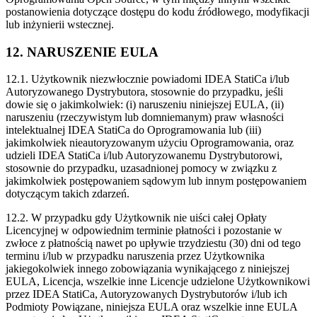
postanowienia dotyczące dostępu do kodu źródłowego, modyfikacji
lub inżynierii wstecznej.
12. NARUSZENIE EULA
12.1. Użytkownik niezwłocznie powiadomi IDEA StatiCa i/lub
Autoryzowanego Dystrybutora, stosownie do przypadku, jeśli
dowie się o jakimkolwiek: (i) naruszeniu niniejszej EULA, (ii)
naruszeniu (rzeczywistym lub domniemanym) praw własności
intelektualnej IDEA StatiCa do Oprogramowania lub (iii)
jakimkolwiek nieautoryzowanym użyciu Oprogramowania, oraz
udzieli IDEA StatiCa i/lub Autoryzowanemu Dystrybutorowi,
stosownie do przypadku, uzasadnionej pomocy w związku z
jakimkolwiek postępowaniem sądowym lub innym postępowaniem
dotyczącym takich zdarzeń.
12.2. W przypadku gdy Użytkownik nie uiści całej Opłaty
Licencyjnej w odpowiednim terminie płatności i pozostanie w
zwłoce z płatnością nawet po upływie trzydziestu (30) dni od tego
terminu i/lub w przypadku naruszenia przez Użytkownika
jakiegokolwiek innego zobowiązania wynikającego z niniejszej
EULA, Licencja, wszelkie inne Licencje udzielone Użytkownikowi
przez IDEA StatiCa, Autoryzowanych Dystrybutorów i/lub ich
Podmioty Powiązane, niniejsza EULA oraz wszelkie inne EULA