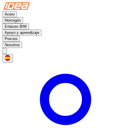
Acero
Hormigón
Enlaces BIM
Apoyo y aprendizaje
Precios
Nosotros