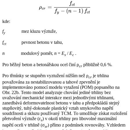
f
{\rho _{cr}} = \frac{{{f_{
c
t
=
ρ
cr
−
(
−
1
)
f
n
f
y
c
t
kde:
f
mez kluzu výztuže,
y
f
pevnost betonu v tahu,
ct
n
modulový poměr,
n
=
E
/
E
.
s
c
Pro běžný beton a betonářskou ocel činí ρ
přibližně 0,6 %.
cr
Pro třmínky se stupněm vyztužení nižším než ρ
je trhlina
cr
považována za nestabilizovanou a tahové zpevnění je
implementováno pomocí modelu vytažení (POM) popsaného na
Obr. 22b. Tento model analyzuje chování jediné trhliny bez
uvažování mechanické interakce mezi jednotlivými trhlinami,
zanedbává deformovatelnost betonu v tahu a předpokládá stejný
stupňovitý, tuhý-dokonale plastický vztah smykového napětí
soudržnosti a skluzu používaný TCM. To umožňuje získat rozložení
přetvoření výztuže (ε
) v okolí trhliny pro libovolné maximální
s
napětí oceli v trhlině (σ
) přímo z podmínek rovnováhy. Vzhledem
sr