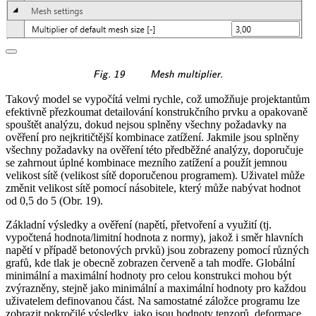
\textsf{\textit{\footnotes
Fig. 19
Mesh multiplier.
Takový model se vypočítá velmi rychle, což umožňuje projektantům
efektivně přezkoumat detailování konstrukčního prvku a opakovaně
spouštět analýzu, dokud nejsou splněny všechny požadavky na
ověření pro nejkritičtější kombinace zatížení. Jakmile jsou splněny
všechny požadavky na ověření této předběžné analýzy, doporučuje
se zahrnout úplné kombinace mezního zatížení a použít jemnou
velikost sítě (velikost sítě doporučenou programem). Uživatel může
změnit velikost sítě pomocí násobitele, který může nabývat hodnot
od 0,5 do 5 (Obr. 19).
Základní výsledky a ověření (napětí, přetvoření a využití (tj.
vypočtená hodnota/limitní hodnota z normy), jakož i směr hlavních
napětí v případě betonových prvků) jsou zobrazeny pomocí různých
grafů, kde tlak je obecně zobrazen červeně a tah modře. Globální
minimální a maximální hodnoty pro celou konstrukci mohou být
zvýrazněny, stejně jako minimální a maximální hodnoty pro každou
uživatelem definovanou část. Na samostatné záložce programu lze
zobrazit pokročilé výsledky, jako jsou hodnoty tenzorů, deformace