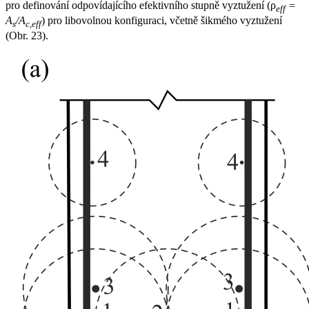
pro definování odpovídajícího efektivního stupně vyztužení (ρ
=
eff
A
/A
) pro libovolnou konfiguraci, včetně šikmého vyztužení
s
c,eff
(Obr. 23).