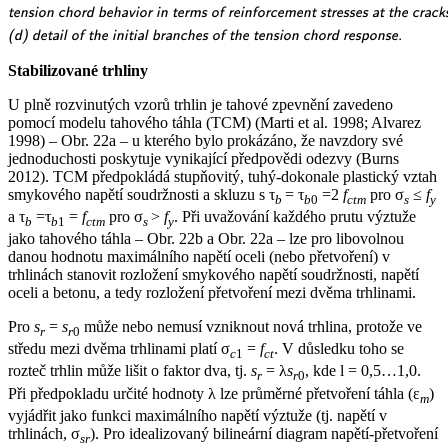
for stabilized cracking with
strains between cracks,
non-stabilized cracking with
\textsf{\textit{\footnotesize{tension
tension chord behavior in terms of reinforcement stresses at the crac
distribution of bond shear,}}}
considering average crack
distribution of bond shear and
chord behavior in terms of
\textsf{\textit{\footnotesize{(d)
(d) detail of the initial branches of the tension chord response.
spacing); (b) pull-out
steel stresses and strains around
reinforcement stresses at the cracks
detail of the initial branches of
Stabilizované trhliny
assumption}}}
the crack; (c) resulting}}}
and average strains for European
the tension chord response.}}}
B500B steel;}}}
U plně rozvinutých vzorů trhlin je tahové zpevnění zavedeno
pomocí modelu tahového táhla (TCM) (Marti et al. 1998; Alvarez
1998) – Obr. 22a – u kterého bylo prokázáno, že navzdory své
jednoduchosti poskytuje vynikající předpovědi odezvy (Burns
2012). TCM předpokládá stupňovitý, tuhý-dokonale plastický vztah
smykového napětí soudržnosti a skluzu s τ
= τ
=2
f
pro σ
≤
f
b
b
0
ctm
s
y
a τ
=τ
=
f
pro σ
>
f
. Při uvažování každého prutu výztuže
b
b
1
ctm
s
y
jako tahového táhla ­– Obr. 22b a Obr. 22a – lze pro libovolnou
danou hodnotu maximálního napětí oceli (nebo přetvoření) v
trhlinách stanovit rozložení smykového napětí soudržnosti, napětí
oceli a betonu, a tedy rozložení přetvoření mezi dvěma trhlinami.
Pro
s
=
s
může nebo nemusí vzniknout nová trhlina, protože ve
r
r
0
středu mezi dvěma trhlinami platí σ
=
f
. V důsledku toho se
c
1
ct
rozteč trhlin může lišit o faktor dva, tj.
s
= λ
s
, kde l = 0,5…1,0.
r
r
0
Při předpokladu určité hodnoty λ lze průměrné přetvoření táhla (ε
)
m
vyjádřit jako funkci maximálního napětí výztuže (tj. napětí v
trhlinách, σ
). Pro idealizovaný bilineární diagram napětí-přetvoření
sr