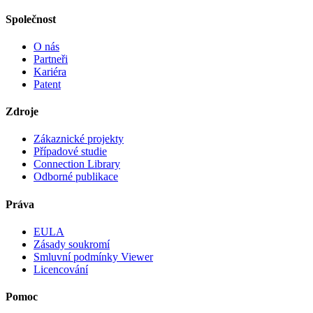
Společnost
O nás
Partneři
Kariéra
Patent
Zdroje
Zákaznické projekty
Případové studie
Connection Library
Odborné publikace
Práva
EULA
Zásady soukromí
Smluvní podmínky Viewer
Licencování
Pomoc