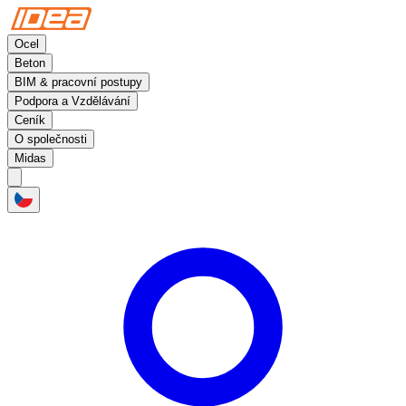
Ocel
Beton
BIM & pracovní postupy
Podpora a Vzdělávání
Ceník
O společnosti
Midas