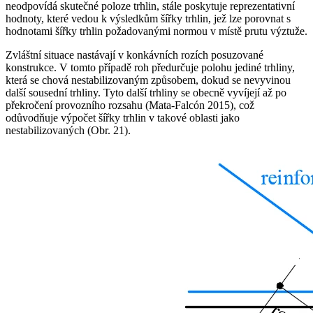
neodpovídá skutečné poloze trhlin, stále poskytuje reprezentativní
hodnoty, které vedou k výsledkům šířky trhlin, jež lze porovnat s
hodnotami šířky trhlin požadovanými normou v místě prutu výztuže.
Zvláštní situace nastávají v konkávních rozích posuzované
konstrukce. V tomto případě roh předurčuje polohu jediné trhliny,
která se chová nestabilizovaným způsobem, dokud se nevyvinou
další sousední trhliny. Tyto další trhliny se obecně vyvíjejí až po
překročení provozního rozsahu (Mata-Falcón 2015), což
odůvodňuje výpočet šířky trhlin v takové oblasti jako
nestabilizovaných (Obr. 21).