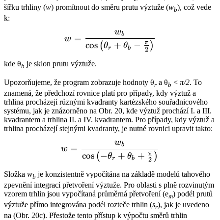
šířku trhliny (
w
) promítnout do směru prutu výztuže (
w
), což vede
b
k:
w
w = \frac{w_b}{\cos\left(
b
=
w
π
cos
+
−
(
)
θ
θ
r
b
2
kde θ
je sklon prutu výztuže.
b
Upozorňujeme, že program zobrazuje hodnoty θ
a θ
<
π/2
. To
r
b
znamená, že předchozí rovnice platí pro případy, kdy výztuž a
trhlina procházejí různými kvadranty kartézského souřadnicového
systému, jak je znázorněno na Obr. 20, kde výztuž prochází I. a III.
kvadrantem a trhlina II. a IV. kvadrantem. Pro případy, kdy výztuž a
trhlina procházejí stejnými kvadranty, je nutné rovnici upravit takto:
w
w = \frac{w_b}{\cos\left(
b
=
w
π
cos
−
+
+
(
)
θ
θ
r
b
2
Složka
w
je konzistentně vypočítána na základě modelů tahového
b
zpevnění integrací přetvoření výztuže. Pro oblasti s plně rozvinutým
vzorem trhlin jsou vypočítaná průměrná přetvoření (e
) podél prutů
m
výztuže přímo integrována podél rozteče trhlin (
s
), jak je uvedeno
r
na (Obr. 20c). Přestože tento přístup k výpočtu směrů trhlin