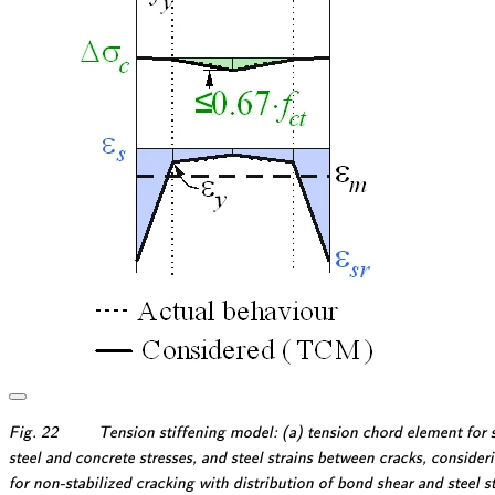
\textsf{\textit{\footnotesize{Fig.
Fig. 22
Tension stiffening model: (a) tension chord element for s
22\qquad Tension stiffening
\textsf{\textit{\footnotesize{steel
steel and concrete stresses, and steel strains between cracks, conside
model: (a) tension chord element
and concrete stresses, and steel
\textsf{\textit{\footnotesize{for
for non-stabilized cracking with distribution of bond shear and steel st