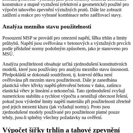
konstrukce a stupně vyztužení (efektivní a geometrické) použité pro
výpočet tahového zpevnění výztužných prutů. Dále lze zobrazit
zatížení a reakce pro vybrané kombinace nebo zatěžovací stavy.
Analýza mezního stavu použitelnosti
Posouzení MSP se provádí pro omezení napětí, šířku trhlin a limity
průhybů. Napětí jsou ověřována v betonových a výztužných prvcích
podle příslušné normy podobným způsobem, jako je stanoveno pro
MSÚ.
Analýza použitelnosti obsahuje určitá zjednodušení konstitutivních
modelů, které jsou používány pro analýzu mezního stavu únosnosti.
Předpokládá se dokonalá soudržnost, tj. kotevní délka není
ověřována při mezním stavu použitelnosti. Dále je zanedbána
plastická větev křivky napětí-přetvoření betonu v tlaku, zatímco
elastická větev je lineární a nekonečná. Tato zjednodušení zvyšují
numerickou stabilitu a rychlost výpočtu a nesnižují obecnost řešení,
pokud jsou výsledné limity napětí materiálu při použitelnosti zřetelně
pod jejich mezemi kluzu (jak vyžadují normy). Proto jsou
zjednodušené modely používané pro použitelnost platné pouze
tehdy, jsou-li splněny všechny požadavky na ověření.
Výpočet šířky trhlin a tahové zpevnění