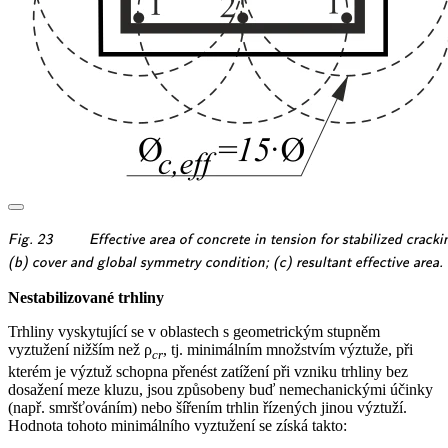
\textsf{\textit{\footnotesize{Fig.
Fig. 23
Effective area of concrete in tension for stabilized crac
23\qquad Effective area of
\textsf{\textit{\footnotesize{(b)
(b) cover and global symmetry condition; (c) resultant effective area.
concrete in tension for stabilized
cover and global symmetry
Nestabilizované trhliny
cracking: (a) maximum concrete
condition; (c) resultant effective
area that can be activated;}}}
area.}}}
Trhliny vyskytující se v oblastech s geometrickým stupněm
vyztužení nižším než ρ
, tj. minimálním množstvím výztuže, při
cr
kterém je výztuž schopna přenést zatížení při vzniku trhliny bez
dosažení meze kluzu, jsou způsobeny buď nemechanickými účinky
(např. smršťováním) nebo šířením trhlin řízených jinou výztuží.
Hodnota tohoto minimálního vyztužení se získá takto: