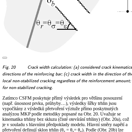
\textsf{\textit{\footnotesize{Fig.
Fig. 20
Crack width calculation: (a) considered crack kinematics;
20 \qquad Crack width
\textsf{\textit{\footnotesize{directions
directions of the reinforcing bar; (c) crack width in the direction of th
calculation: (a) considered crack
of the reinforcing bar; (c) crack width
\textsf{\textit{\footnotesize{local non-
local non-stabilized cracking regardless of the reinforcement amount; (
kinematics; (b) projection of
in the direction of the reinforcing bar
stabilized cracking regardless of the
\textsf{\textit{\footnotesize{for
for non-stabilized cracking.
crack kinematics into the
for stabilized cracking; (d) cases
reinforcement amount; (e) crack width
non-stabilized cracking.}}}
Zatímco CSFM poskytuje přímý výsledek pro většinu posouzení
principal}}}
with}}}
in the direction of the reinforcing
(např. únosnost prvku, průhyby…), výsledky šířky trhlin jsou
bar}}}
vypočítány z výsledků přetvoření výztuže přímo poskytnutých
analýzou MKP podle metodiky popsané na Obr. 20. Uvažuje se
kinematika trhliny bez skluzu (čisté otevírání trhliny) (Obr. 20a), což
je v souladu s hlavními předpoklady modelu. Hlavní směry napětí a
přetvoření definují sklon trhlin (θ
= θ
= θ
). Podle (Obr. 20b) lze
r
s
e