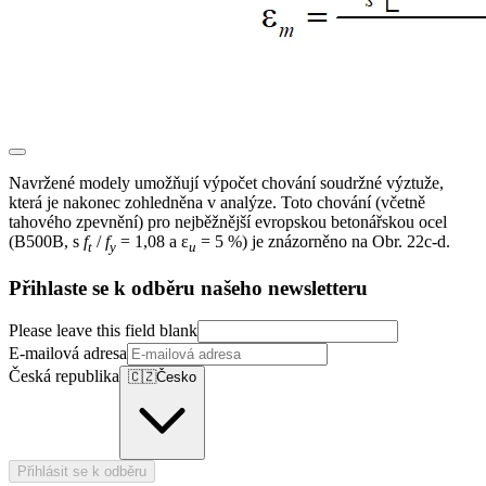
Navržené modely umožňují výpočet chování soudržné výztuže,
která je nakonec zohledněna v analýze. Toto chování (včetně
tahového zpevnění) pro nejběžnější evropskou betonářskou ocel
(B500B, s
f
/
f
= 1,08 a ε
= 5 %) je znázorněno na Obr. 22c-d.
t
y
u
Přihlaste se k odběru našeho newsletteru
Please leave this field blank
E-mailová adresa
Česká republika
🇨🇿
Česko
Přihlásit se k odběru