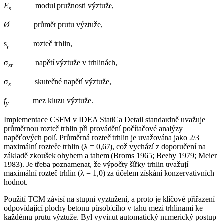
E
modul pružnosti výztuže,
s
Ø
průměr prutu výztuže,
s
rozteč trhlin,
r
σ
napětí výztuže v trhlinách,
sr
σ
skutečné napětí výztuže,
s
f
mez kluzu výztuže.
y
Implementace CSFM v IDEA StatiCa Detail standardně uvažuje
průměrnou rozteč trhlin při provádění počítačové analýzy
napěťových polí. Průměrná rozteč trhlin je uvažována jako 2/3
maximální rozteče trhlin (λ = 0,67), což vychází z doporučení na
základě zkoušek ohybem a tahem (Broms 1965; Beeby 1979; Meier
1983). Je třeba poznamenat, že výpočty šířky trhlin uvažují
maximální rozteč trhlin (λ = 1,0) za účelem získání konzervativních
hodnot.
Použití TCM závisí na stupni vyztužení, a proto je klíčové přiřazení
odpovídající plochy betonu působícího v tahu mezi trhlinami ke
každému prutu výztuže. Byl vyvinut automatický numerický postup