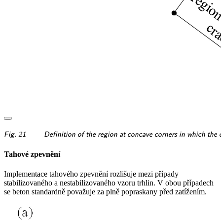
\textsf{\textit{\footnotesi
Fig. 21
Definition of the region at concave corners in which the 
Tahové zpevnění
Implementace tahového zpevnění rozlišuje mezi případy
stabilizovaného a nestabilizovaného vzoru trhlin. V obou případech
se beton standardně považuje za plně popraskany před zatížením.