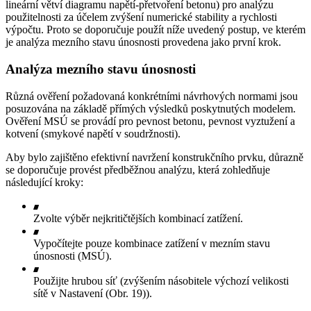
lineární větví diagramu napětí-přetvoření betonu) pro analýzu
použitelnosti za účelem zvýšení numerické stability a rychlosti
výpočtu. Proto se doporučuje použít níže uvedený postup, ve kterém
je analýza mezního stavu únosnosti provedena jako první krok.
Analýza mezního stavu únosnosti
Různá ověření požadovaná konkrétními návrhových normami jsou
posuzována na základě přímých výsledků poskytnutých modelem.
Ověření MSÚ se provádí pro pevnost betonu, pevnost vyztužení a
kotvení (smykové napětí v soudržnosti).
Aby bylo zajištěno efektivní navržení konstrukčního prvku, důrazně
se doporučuje provést předběžnou analýzu, která zohledňuje
následující kroky:
Zvolte výběr nejkritičtějších kombinací zatížení.
Vypočítejte pouze kombinace zatížení v mezním stavu
únosnosti (MSÚ).
Použijte hrubou síť (zvýšením násobitele výchozí velikosti
sítě v Nastavení (Obr. 19)).