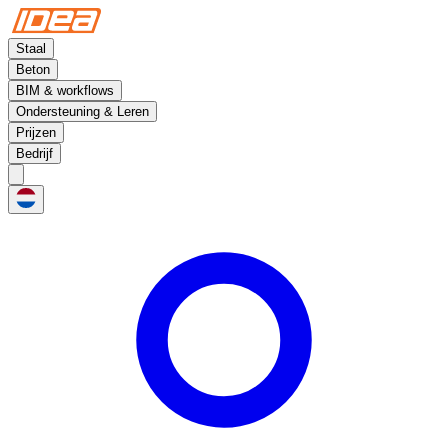
Staal
Beton
BIM & workflows
Ondersteuning & Leren
Prijzen
Bedrijf