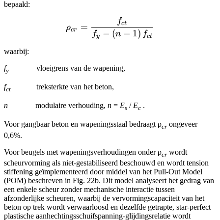
bepaald:
f
{\rho _{cr}} = \frac{{{f_{
c
t
=
ρ
cr
−
(
−
1
)
f
n
f
y
c
t
waarbij:
f
vloeigrens van de wapening,
y
f
treksterkte van het beton,
ct
n
modulaire verhouding,
n
=
E
/
E
.
s
c
Voor gangbaar beton en wapeningsstaal bedraagt ρ
ongeveer
cr
0,6%.
Voor beugels met wapeningsverhoudingen onder ρ
wordt
cr
scheurvorming als niet-gestabiliseerd beschouwd en wordt tension
stiffening geïmplementeerd door middel van het Pull-Out Model
(POM) beschreven in Fig. 22b. Dit model analyseert het gedrag van
een enkele scheur zonder mechanische interactie tussen
afzonderlijke scheuren, waarbij de vervormingscapaciteit van het
beton op trek wordt verwaarloosd en dezelfde getrapte, star-perfect
plastische aanhechtingsschuifspanning-glijdingsrelatie wordt