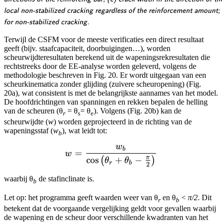
calculation: (a) considered crack
of the reinforcing bar; (c) crack width
\textsf{\textit{\footnotesize{local non-
local non-stabilized cracking regardless of the reinforcement amount; (
kinematics; (b) projection of
in the direction of the reinforcing bar
stabilized cracking regardless of the
\textsf{\textit{\footnotesize{for
for non-stabilized cracking.
crack kinematics into the
for stabilized cracking; (d) cases
reinforcement amount; (e) crack width
non-stabilized cracking.}}}
Terwijl de CSFM voor de meeste verificaties een direct resultaat
principal}}}
with}}}
in the direction of the reinforcing
geeft (bijv. staafcapaciteit, doorbuigingen…), worden
bar}}}
scheurwijdteresultaten berekend uit de wapeningsrekresultaten die
rechtstreeks door de EE-analyse worden geleverd, volgens de
methodologie beschreven in Fig. 20. Er wordt uitgegaan van een
scheurkinematica zonder glijding (zuivere scheuropening) (Fig.
20a), wat consistent is met de belangrijkste aannames van het model.
De hoofdrichtingen van spanningen en rekken bepalen de helling
van de scheuren (θ
= θ
= θ
). Volgens (Fig. 20b) kan de
r
s
e
scheurwijdte (
w
) worden geprojecteerd in de richting van de
wapeningsstaf (
w
), wat leidt tot:
b
w
w = \frac{w_b}{\cos\left(
b
=
w
π
cos
+
−
(
)
θ
θ
r
b
2
waarbij θ
de stafinclinate is.
b
Let op: het programma geeft waarden weer van θ
en θ
<
π/2
. Dit
r
b
betekent dat de voorgaande vergelijking geldt voor gevallen waarbij
de wapening en de scheur door verschillende kwadranten van het