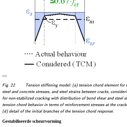
\textsf{\textit{\footnotesize{Fig.
Fig. 22
Tension stiffening model: (a) tension chord element for s
22\qquad Tension stiffening
\textsf{\textit{\footnotesize{steel
steel and concrete stresses, and steel strains between cracks, conside
model: (a) tension chord element
and concrete stresses, and steel
\textsf{\textit{\footnotesize{for
for non-stabilized cracking with distribution of bond shear and steel st
for stabilized cracking with
strains between cracks,
non-stabilized cracking with
\textsf{\textit{\footnotesize{tension
tension chord behavior in terms of reinforcement stresses at the crac
distribution of bond shear,}}}
considering average crack
distribution of bond shear and
chord behavior in terms of
\textsf{\textit{\footnotesize{(d)
(d) detail of the initial branches of the tension chord response.
spacing); (b) pull-out
steel stresses and strains around
reinforcement stresses at the cracks
detail of the initial branches of
Gestabiliseerde scheurvorming
assumption}}}
the crack; (c) resulting}}}
and average strains for European
the tension chord response.}}}