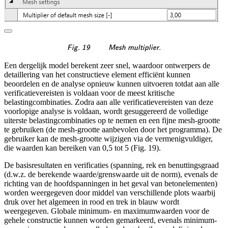
\textsf{\textit{\footnotes
Fig. 19
Mesh multiplier.
Een dergelijk model berekent zeer snel, waardoor ontwerpers de
detaillering van het constructieve element efficiënt kunnen
beoordelen en de analyse opnieuw kunnen uitvoeren totdat aan alle
verificatievereisten is voldaan voor de meest kritische
belastingcombinaties. Zodra aan alle verificatievereisten van deze
voorlopige analyse is voldaan, wordt gesuggereerd de volledige
uiterste belastingcombinaties op te nemen en een fijne mesh-grootte
te gebruiken (de mesh-grootte aanbevolen door het programma). De
gebruiker kan de mesh-grootte wijzigen via de vermenigvuldiger,
die waarden kan bereiken van 0,5 tot 5 (Fig. 19).
De basisresultaten en verificaties (spanning, rek en benuttingsgraad
(d.w.z. de berekende waarde/grenswaarde uit de norm), evenals de
richting van de hoofdspanningen in het geval van betonelementen)
worden weergegeven door middel van verschillende plots waarbij
druk over het algemeen in rood en trek in blauw wordt
weergegeven. Globale minimum- en maximumwaarden voor de
gehele constructie kunnen worden gemarkeerd, evenals minimum-