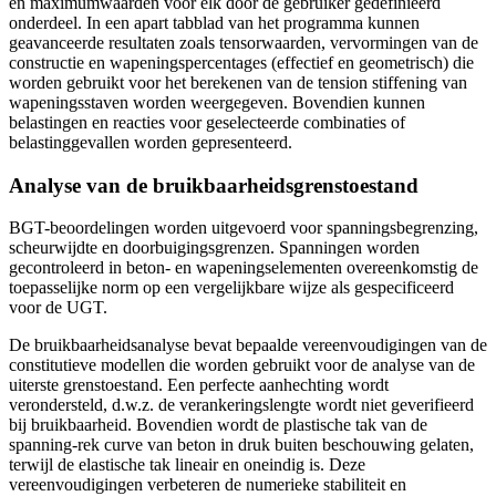
en maximumwaarden voor elk door de gebruiker gedefinieerd
onderdeel. In een apart tabblad van het programma kunnen
geavanceerde resultaten zoals tensorwaarden, vervormingen van de
constructie en wapeningspercentages (effectief en geometrisch) die
worden gebruikt voor het berekenen van de tension stiffening van
wapeningsstaven worden weergegeven. Bovendien kunnen
belastingen en reacties voor geselecteerde combinaties of
belastinggevallen worden gepresenteerd.
Analyse van de bruikbaarheidsgrenstoestand
BGT-beoordelingen worden uitgevoerd voor spanningsbegrenzing,
scheurwijdte en doorbuigingsgrenzen. Spanningen worden
gecontroleerd in beton- en wapeningselementen overeenkomstig de
toepasselijke norm op een vergelijkbare wijze als gespecificeerd
voor de UGT.
De bruikbaarheidsanalyse bevat bepaalde vereenvoudigingen van de
constitutieve modellen die worden gebruikt voor de analyse van de
uiterste grenstoestand. Een perfecte aanhechting wordt
verondersteld, d.w.z. de verankeringslengte wordt niet geverifieerd
bij bruikbaarheid. Bovendien wordt de plastische tak van de
spanning-rek curve van beton in druk buiten beschouwing gelaten,
terwijl de elastische tak lineair en oneindig is. Deze
vereenvoudigingen verbeteren de numerieke stabiliteit en