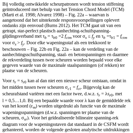
B500B steel;}}}
Bij volledig ontwikkelde scheurpatronen wordt tension stiffening
geïntroduceerd met behulp van het Tension Chord Model (TCM)
(Marti et al. 1998; Alvarez 1998) – Fig. 22a – waarvan is
aangetoond dat het uitstekende responsvoorspellingen oplevert
ondanks zijn eenvoud (Burns 2012). Het TCM gaat uit van een
getrapt, star-perfect plastisch aanhechting-schuifspanning-
glijdingsverband met τ
= τ
=2
f
voor σ
≤
f
en τ
=τ
=
f
b
b
0
ctm
s
y
b
b
1
ctm
voor σ
>
f
. Door elke wapeningsstaf als een trekkoord te
s
y
beschouwen ­– Fig. 22b en Fig. 22a – kan de verdeling van de
aanhechtingsschuifspanning, staal- en betonspanningen en daarmee
de rekverdeling tussen twee scheuren worden bepaald voor elke
gegeven waarde van de maximale staalspanningen (of rekken) ter
plaatse van de scheuren.
Voor
s
=
s
kan al dan niet een nieuwe scheur ontstaan, omdat in
r
r
0
het midden tussen twee scheuren σ
=
f
. Bijgevolg kan de
c
1
ct
scheurafstand variëren met een factor twee, d.w.z.
s
= λ
s
, met
r
r
0
l = 0,5…1,0. Bij een bepaalde waarde voor λ kan de gemiddelde rek
van het koord (ε
) worden uitgedrukt als functie van de maximale
m
wapeningsspanningen (d.w.z. spanningen ter plaatse van de
scheuren, σ
). Voor het geïdealiseerde bilineaire spanning-rek
sr
diagram voor de wapeningsstaven dat standaard in de CSFM wordt
gehanteerd, worden de volgende gesloten analytische uitdrukkingen