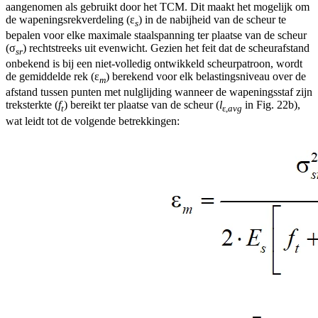
aangenomen als gebruikt door het TCM. Dit maakt het mogelijk om
de wapeningsrekverdeling (ε
) in de nabijheid van de scheur te
s
bepalen voor elke maximale staalspanning ter plaatse van de scheur
(σ
) rechtstreeks uit evenwicht. Gezien het feit dat de scheurafstand
sr
onbekend is bij een niet-volledig ontwikkeld scheurpatroon, wordt
de gemiddelde rek (ε
) berekend voor elk belastingsniveau over de
m
afstand tussen punten met nulglijding wanneer de wapeningsstaf zijn
treksterkte (
f
) bereikt ter plaatse van de scheur (
l
in Fig. 22b),
t
ε,
avg
wat leidt tot de volgende betrekkingen: