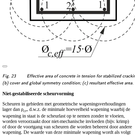
\textsf{\textit{\footnotesize{Fig.
Fig. 23
Effective area of concrete in tension for stabilized crac
23\qquad Effective area of
\textsf{\textit{\footnotesize{(b)
(b) cover and global symmetry condition; (c) resultant effective area.
concrete in tension for stabilized
cover and global symmetry
Niet-gestabiliseerde scheurvorming
cracking: (a) maximum concrete
condition; (c) resultant effective
area that can be activated;}}}
area.}}}
Scheuren in gebieden met geometrische wapeningsverhoudingen
lager dan ρ
, d.w.z. de minimale hoeveelheid wapening waarbij de
cr
wapening in staat is de scheurlast op te nemen zonder te vloeien,
worden veroorzaakt door niet-mechanische invloeden (bijv. krimp)
of door de voortgang van scheuren die worden beheerst door andere
wapening. De waarde van deze minimale wapening wordt als volgt