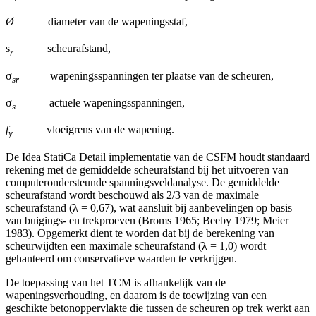
Ø
diameter van de wapeningsstaf,
s
scheurafstand,
r
σ
wapeningsspanningen ter plaatse van de scheuren,
sr
σ
actuele wapeningsspanningen,
s
f
vloeigrens van de wapening.
y
De Idea StatiCa Detail implementatie van de CSFM houdt standaard
rekening met de gemiddelde scheurafstand bij het uitvoeren van
computerondersteunde spanningsveldanalyse. De gemiddelde
scheurafstand wordt beschouwd als 2/3 van de maximale
scheurafstand (λ = 0,67), wat aansluit bij aanbevelingen op basis
van buigings- en trekproeven (Broms 1965; Beeby 1979; Meier
1983). Opgemerkt dient te worden dat bij de berekening van
scheurwijdten een maximale scheurafstand (λ = 1,0) wordt
gehanteerd om conservatieve waarden te verkrijgen.
De toepassing van het TCM is afhankelijk van de
wapeningsverhouding, en daarom is de toewijzing van een
geschikte betonoppervlakte die tussen de scheuren op trek werkt aan