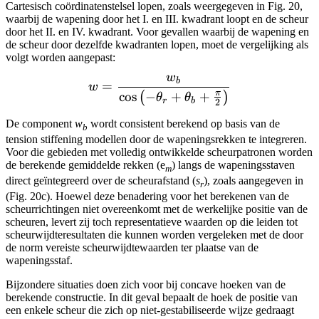
Cartesisch coördinatenstelsel lopen, zoals weergegeven in Fig. 20,
waarbij de wapening door het I. en III. kwadrant loopt en de scheur
door het II. en IV. kwadrant. Voor gevallen waarbij de wapening en
de scheur door dezelfde kwadranten lopen, moet de vergelijking als
volgt worden aangepast:
w
w = \frac{w_b}{\cos\left(
b
=
w
π
cos
−
+
+
(
)
θ
θ
r
b
2
De component
w
wordt consistent berekend op basis van de
b
tension stiffening modellen door de wapeningsrekken te integreren.
Voor die gebieden met volledig ontwikkelde scheurpatronen worden
de berekende gemiddelde rekken (e
) langs de wapeningsstaven
m
direct geïntegreerd over de scheurafstand (
s
), zoals aangegeven in
r
(Fig. 20c). Hoewel deze benadering voor het berekenen van de
scheurrichtingen niet overeenkomt met de werkelijke positie van de
scheuren, levert zij toch representatieve waarden op die leiden tot
scheurwijdteresultaten die kunnen worden vergeleken met de door
de norm vereiste scheurwijdtewaarden ter plaatse van de
wapeningsstaf.
Bijzondere situaties doen zich voor bij concave hoeken van de
berekende constructie. In dit geval bepaalt de hoek de positie van
een enkele scheur die zich op niet-gestabiliseerde wijze gedraagt