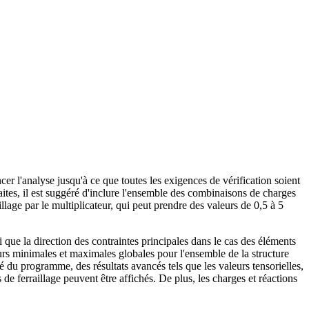
ize{Fig. 19\qquad Mesh multiplier.}}}
cer l'analyse jusqu'à ce que toutes les exigences de vérification soient
faites, il est suggéré d'inclure l'ensemble des combinaisons de charges
illage par le multiplicateur, qui peut prendre des valeurs de 0,5 à 5
si que la direction des contraintes principales dans le cas des éléments
eurs minimales et maximales globales pour l'ensemble de la structure
é du programme, des résultats avancés tels que les valeurs tensorielles,
s de ferraillage peuvent être affichés. De plus, les charges et réactions