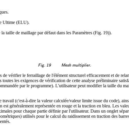
ques.
te Ultime (ELU).
 la taille de maillage par défaut dans les Paramètres (Fig. 19)).
\textsf{\textit{\footnotes
Fig. 19
Mesh multiplier.
e vérifier le ferraillage de l'élément structurel efficacement et de relan
s toutes les exigences de vérification de cette analyse préliminaire satis
recommandée par le programme). L'utilisateur peut modifier la taille du ma
e travail (c'est-à-dire la valeur calculée/valeur limite issue du code), ain
n est généralement représentée en rouge et la traction en bleu. Les val
males pour chaque partie définie par l'utilisateur. Dans un onglet sépar
géométriques) utilisés pour le calcul du raidissement en traction des barre
entés.