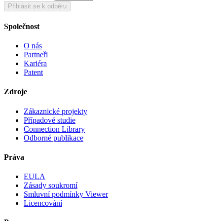
Přihlásit se k odběru
Společnost
O nás
Partneři
Kariéra
Patent
Zdroje
Zákaznické projekty
Případové studie
Connection Library
Odborné publikace
Práva
EULA
Zásady soukromí
Smluvní podmínky Viewer
Licencování