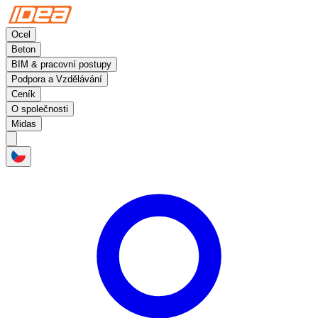
Ocel
Beton
BIM & pracovní postupy
Podpora a Vzdělávání
Ceník
O společnosti
Midas