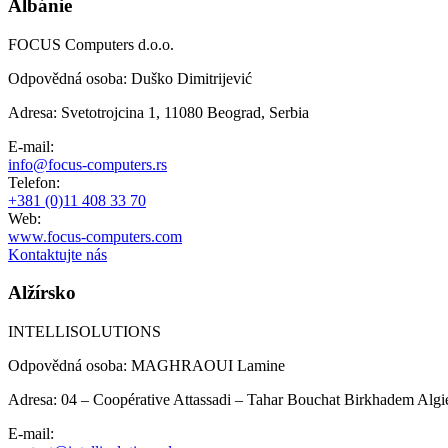
Albánie
FOCUS Computers d.o.o.
Odpovědná osoba
:
Duško Dimitrijević
Adresa
:
Svetotrojcina 1, 11080 Beograd, Serbia
E-mail
:
info@focus-computers.rs
Telefon
:
+381 (0)11 408 33 70
Web
:
www.focus-computers.com
Kontaktujte nás
Alžírsko
INTELLISOLUTIONS
Odpovědná osoba
:
MAGHRAOUI Lamine
Adresa
:
04 – Coopérative Attassadi – Tahar Bouchat Birkhadem Algi
E-mail
: