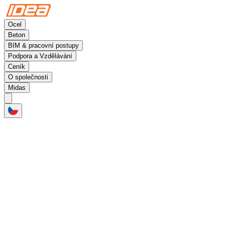
Ocel
Beton
BIM & pracovní postupy
Podpora a Vzdělávání
Ceník
O společnosti
Midas