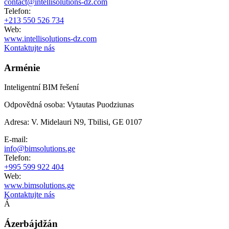
contact@intellisolutions-dz.com
Telefon
:
+213 550 526 734
Web
:
www.intellisolutions-dz.com
Kontaktujte nás
Arménie
Inteligentní BIM řešení
Odpovědná osoba
:
Vytautas Puodziunas
Adresa
:
V. Midelauri N9, Tbilisi, GE 0107
E-mail
:
info@bimsolutions.ge
Telefon
:
+995 599 922 404
Web
:
www.bimsolutions.ge
Kontaktujte nás
Á
Ázerbájdžán