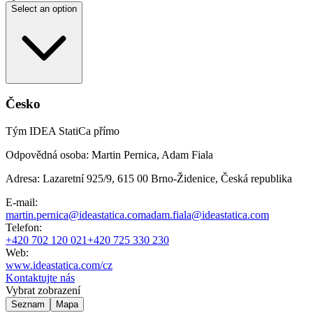
Select an option
Česko
Tým IDEA StatiCa přímo
Odpovědná osoba
:
Martin Pernica, Adam Fiala
Adresa
:
Lazaretní 925/9, 615 00 Brno-Židenice, Česká republika
E-mail
:
martin.pernica@ideastatica.com
adam.fiala@ideastatica.com
Telefon
:
+420 702 120 021
+420 725 330 230
Web
:
www.ideastatica.com/cz
Kontaktujte nás
Vybrat zobrazení
Seznam
Mapa