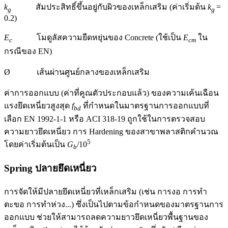
k
สัมประสิทธิ์ขึ้นอยู่กับผิวของเหล็กเสริม (ค่าเริ่มต้น
k
=
g
g
0.2)
E
โมดูลัสความยืดหยุ่นของ Concrete (ใช้เป็น
E
ใน
c
cm
กรณีของ EN)
Ø เส้นผ่านศูนย์กลางของเหล็กเสริม
ค่าการออกแบบ (ค่าที่คูณตัวประกอบแล้ว) ของความเค้นเฉือน
แรงยึดเหนี่ยวสูงสุด
f
ที่กำหนดในมาตรฐานการออกแบบที่
bd
เลือก EN 1992-1-1 หรือ ACI 318-19 ถูกใช้ในการตรวจสอบ
ความยาวยึดเหนี่ยว การ Hardening ของสาขาพลาสติกคำนวณ
5
โดยค่าเริ่มต้นเป็น
G
/10
b
Spring ปลายยึดเหนี่ยว
การจัดให้มีปลายยึดเหนี่ยวที่เหล็กเสริม (เช่น การงอ การทำ
ตะขอ การทำห่วง...) ซึ่งเป็นไปตามข้อกำหนดของมาตรฐานการ
ออกแบบ ช่วยให้สามารถลดความยาวยึดเหนี่ยวพื้นฐานของ