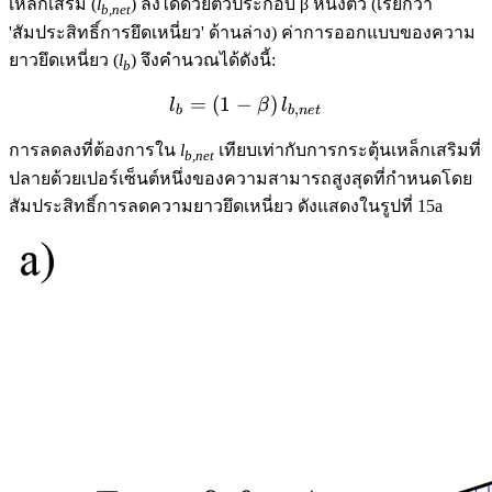
เหล็กเสริม (
l
) ลงได้ด้วยตัวประกอบ β หนึ่งตัว (เรียกว่า
b,net
'สัมประสิทธิ์การยึดเหนี่ยว' ด้านล่าง) ค่าการออกแบบของความ
ยาวยึดเหนี่ยว (
l
) จึงคำนวณได้ดังนี้:
b
=
(
1
−
l_b = \left(1 - \beta\right
)
l
β
l
,
b
b
n
e
t
การลดลงที่ต้องการใน
l
เทียบเท่ากับการกระตุ้นเหล็กเสริมที่
b,net
ปลายด้วยเปอร์เซ็นต์หนึ่งของความสามารถสูงสุดที่กำหนดโดย
สัมประสิทธิ์การลดความยาวยึดเหนี่ยว ดังแสดงในรูปที่ 15a