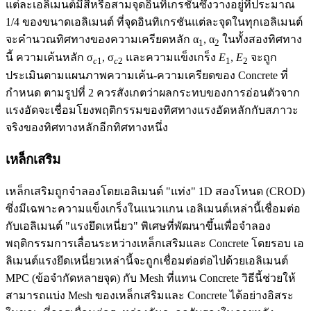
แต่ละเอลิเมนต์มีสี่หรือสามจุดอินทิเกรชันซึ่งวางอยู่ที่ประมาณ
1/4 ของขนาดเอลิเมนต์ ที่จุดอินทิเกรชันแต่ละจุดในทุกเอลิเมนต์
จะคำนวณทิศทางของความเครียดหลัก α
, α
ในทั้งสองทิศทาง
1
2
นี้ ความเค้นหลัก σ
, σ
และความแข็งเกร็ง
E
,
E
จะถูก
c
1
c
2
1
2
ประเมินตามแผนภาพความเค้น-ความเครียดของ Concrete ที่
กำหนด ตามรูปที่ 2 ควรสังเกตว่าผลกระทบของการอ่อนตัวจาก
แรงอัดจะเชื่อมโยงพฤติกรรมของทิศทางแรงอัดหลักกับสภาวะ
จริงของทิศทางหลักอีกทิศทางหนึ่ง
เหล็กเสริม
เหล็กเสริมถูกจำลองโดยเอลิเมนต์ "แท่ง" 1D สองโหนด (CROD)
ซึ่งมีเฉพาะความแข็งเกร็งในแนวแกน เอลิเมนต์เหล่านี้เชื่อมต่อ
กับเอลิเมนต์ "แรงยึดเหนี่ยว" พิเศษที่พัฒนาขึ้นเพื่อจำลอง
พฤติกรรมการเลื่อนระหว่างเหล็กเสริมและ Concrete โดยรอบ เอ
ลิเมนต์แรงยึดเหนี่ยวเหล่านี้จะถูกเชื่อมต่อต่อไปด้วยเอลิเมนต์
MPC (ข้อจำกัดหลายจุด) กับ Mesh ที่แทน Concrete วิธีนี้ช่วยให้
สามารถแบ่ง Mesh ของเหล็กเสริมและ Concrete ได้อย่างอิสระ