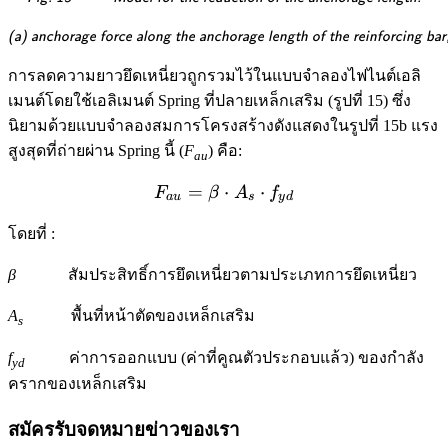
\textsf{\textit{\footnotesi
(a) anchorage force along the anchorage length of the reinforcing bar;
การลดความยาวยึดเหนี่ยวถูกรวมไว้ในแบบจำลองไฟไนต์เอลิ
เมนต์โดยใช้เอลิเมนต์ Spring ที่ปลายเหล็กเสริม (รูปที่ 15) ซึ่ง
นิยามด้วยแบบจำลองสมการโครงสร้างดังแสดงในรูปที่ 15b แรง
สูงสุดที่ถ่ายผ่าน Spring นี้ (
F
) คือ:
au
=
F_{au} = \beta \cdot A_s
⋅
⋅
F
β
A
f
a
u
s
y
d
โดยที่ :
β
สัมประสิทธิ์การยึดเหนี่ยวตามประเภทการยึดเหนี่ยว
A
พื้นที่หน้าตัดของเหล็กเสริม
s
f
ค่าการออกแบบ (ค่าที่คูณตัวประกอบแล้ว) ของกำลัง
yd
ครากของเหล็กเสริม
สมัครรับจดหมายข่าวของเรา