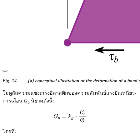
\textsf{\textit{\footnotesi
Fig. 14
(a) conceptual illustration of the deformation of a bond 
โมดูลัสความแข็งเกร็งอิลาสติกของความสัมพันธ์แรงยึดเหนี่ยว-
การเลื่อน
G
นิยามดังนี้:
b
E
G_b = k_g \cdot \frac{E
c
=
⋅
G
k
b
g
Ø
โดยที่: