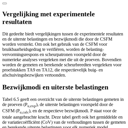
Vergelijking met experimentele
resultaten
Dit gedeelte biedt vergelijkingen tussen de experimentele resultaten
en de uiterste belastingen en bezwijkmodi die door de CSFM
worden verstrekt. Om ook het gebruik van de CSFM voor
bruikbaarheidsgedrag te verifiëren, worden de belasting-
vervormingsrespons en scheurpatronen voorspeld door de
numerieke analyses vergeleken met die uit de proeven. Bovendien
worden de gemeten en berekende scheurbreedten vergeleken voor
proefstukken TA9 en TA12, die respectievelijk buig- en
afschuivingsbezwijken vertoonden.
Bezwijkmodi en uiterste belastingen
Tabel 6.5 geeft een overzicht van de uiterste belastingen gemeten in
de proeven (P
), de uiterste belastingen voorspeld door de
u,exp
CSFM (P
), en de respectieve bezwijkmodi. P staat voor de
u,calc
totale aangebrachte kracht. Deze tabel geeft ook het gemiddelde en
de variatiecoëfficiënt (CoV) van de verhoudingen tussen de gemeten
en berekende uiterste belastingen voor elk numeriek model.