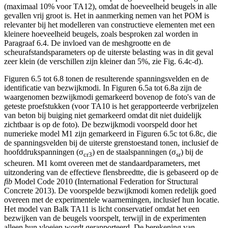
(maximaal 10% voor TA12), omdat de hoeveelheid beugels in alle
gevallen vrij groot is. Het in aanmerking nemen van het POM is
relevanter bij het modelleren van constructieve elementen met een
kleinere hoeveelheid beugels, zoals besproken zal worden in
Paragraaf 6.4. De invloed van de meshgrootte en de
scheurafstandsparameters op de uiterste belasting was in dit geval
zeer klein (de verschillen zijn kleiner dan 5%, zie Fig. 6.4c-d).
Figuren 6.5 tot 6.8 tonen de resulterende spanningsvelden en de
identificatie van bezwijkmodi. In Figuren 6.5a tot 6.8a zijn de
waargenomen bezwijkmodi gemarkeerd bovenop de foto's van de
geteste proefstukken (voor TA10 is het gerapporteerde verbrijzelen
van beton bij buiging niet gemarkeerd omdat dit niet duidelijk
zichtbaar is op de foto). De bezwijkmodi voorspeld door het
numerieke model M1 zijn gemarkeerd in Figuren 6.5c tot 6.8c, die
de spanningsvelden bij de uiterste grenstoestand tonen, inclusief de
hoofddrukspanningen (σ
) en de staalspanningen (σ
) bij de
cr3
sr
scheuren. M1 komt overeen met de standaardparameters, met
uitzondering van de effectieve flensbreedtte, die is gebaseerd op de
fib
Model Code 2010 (International Federation for Structural
Concrete 2013). De voorspelde bezwijkmodi komen redelijk goed
overeen met de experimentele waarnemingen, inclusief hun locatie.
Het model van Balk TA11 is licht conservatief omdat het een
bezwijken van de beugels voorspelt, terwijl in de experimenten
alleen hun vloeien wordt gerapporteerd. De berekening van