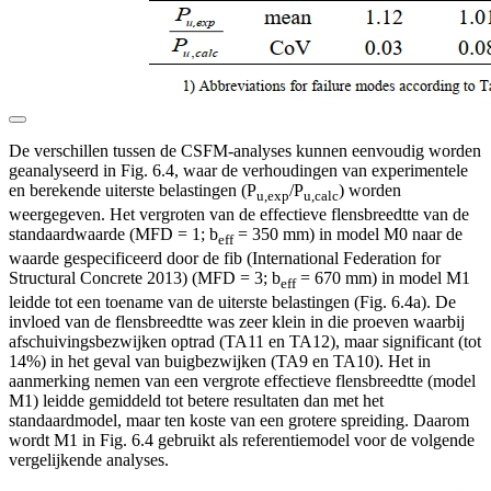
De verschillen tussen de CSFM-analyses kunnen eenvoudig worden
geanalyseerd in Fig. 6.4, waar de verhoudingen van experimentele
en berekende uiterste belastingen (P
/P
) worden
u,exp
u,calc
weergegeven. Het vergroten van de effectieve flensbreedtte van de
standaardwaarde (MFD = 1; b
= 350 mm) in model M0 naar de
eff
waarde gespecificeerd door de fib (International Federation for
Structural Concrete 2013) (MFD = 3; b
= 670 mm) in model M1
eff
leidde tot een toename van de uiterste belastingen (Fig. 6.4a). De
invloed van de flensbreedtte was zeer klein in die proeven waarbij
afschuivingsbezwijken optrad (TA11 en TA12), maar significant (tot
14%) in het geval van buigbezwijken (TA9 en TA10). Het in
aanmerking nemen van een vergrote effectieve flensbreedtte (model
M1) leidde gemiddeld tot betere resultaten dan met het
standaardmodel, maar ten koste van een grotere spreiding. Daarom
wordt M1 in Fig. 6.4 gebruikt als referentiemodel voor de volgende
vergelijkende analyses.