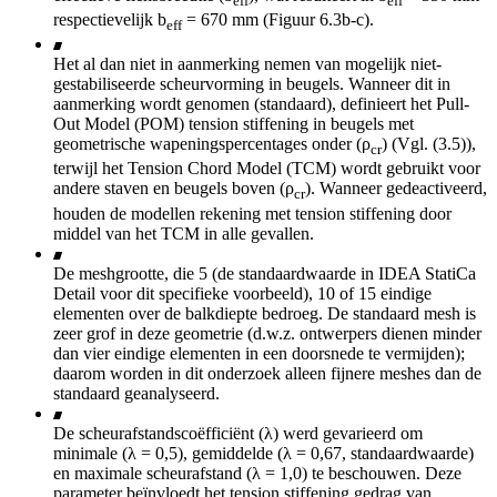
eff
eff
respectievelijk b
= 670 mm (Figuur 6.3b-c).
eff
Het al dan niet in aanmerking nemen van mogelijk niet-
gestabiliseerde scheurvorming in beugels. Wanneer dit in
aanmerking wordt genomen (standaard), definieert het Pull-
Out Model (POM) tension stiffening in beugels met
geometrische wapeningspercentages onder (ρ
) (Vgl. (3.5)),
cr
terwijl het Tension Chord Model (TCM) wordt gebruikt voor
andere staven en beugels boven (ρ
). Wanneer gedeactiveerd,
cr
houden de modellen rekening met tension stiffening door
middel van het TCM in alle gevallen.
De meshgrootte, die 5 (de standaardwaarde in IDEA StatiCa
Detail voor dit specifieke voorbeeld), 10 of 15 eindige
elementen over de balkdiepte bedroeg. De standaard mesh is
zeer grof in deze geometrie (d.w.z. ontwerpers dienen minder
dan vier eindige elementen in een doorsnede te vermijden);
daarom worden in dit onderzoek alleen fijnere meshes dan de
standaard geanalyseerd.
De scheurafstandscoëfficiënt (λ) werd gevarieerd om
minimale (λ = 0,5), gemiddelde (λ = 0,67, standaardwaarde)
en maximale scheurafstand (λ = 1,0) te beschouwen. Deze
parameter beïnvloedt het tension stiffening gedrag van