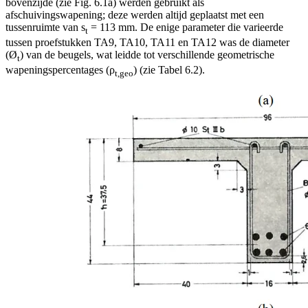
bovenzijde (zie Fig. 6.1a) werden gebruikt als
afschuivingswapening; deze werden altijd geplaatst met een
tussenruimte van s
= 113 mm. De enige parameter die varieerde
t
tussen proefstukken TA9, TA10, TA11 en TA12 was de diameter
(Ø
) van de beugels, wat leidde tot verschillende geometrische
t
wapeningspercentages (ρ
) (zie Tabel 6.2).
t,geo