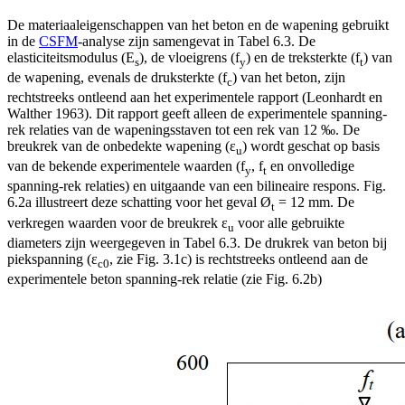
De materiaaleigenschappen van het beton en de wapening gebruikt
in de
CSFM
-analyse zijn samengevat in Tabel 6.3. De
elasticiteitsmodulus (E
), de vloeigrens (f
) en de treksterkte (f
) van
s
y
t
de wapening, evenals de druksterkte (f
) van het beton, zijn
c
rechtstreeks ontleend aan het experimentele rapport (Leonhardt en
Walther 1963). Dit rapport geeft alleen de experimentele spanning-
rek relaties van de wapeningsstaven tot een rek van 12 ‰. De
breukrek van de onbedekte wapening (ε
) wordt geschat op basis
u
van de bekende experimentele waarden (f
, f
en onvolledige
y
t
spanning-rek relaties) en uitgaande van een bilineaire respons. Fig.
6.2a illustreert deze schatting voor het geval Ø
= 12 mm. De
t
verkregen waarden voor de breukrek ε
voor alle gebruikte
u
diameters zijn weergegeven in Tabel 6.3. De drukrek van beton bij
piekspanning (ɛ
, zie Fig. 3.1c) is rechtstreeks ontleend aan de
c0
experimentele beton spanning-rek relatie (zie Fig. 6.2b)