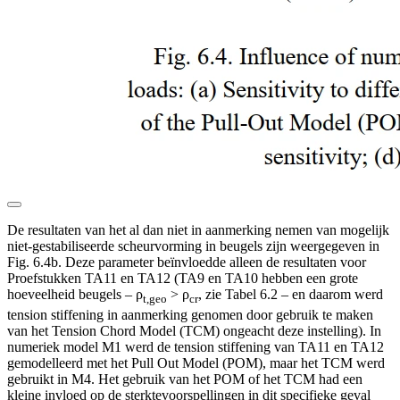
De resultaten van het al dan niet in aanmerking nemen van mogelijk
niet-gestabiliseerde scheurvorming in beugels zijn weergegeven in
Fig. 6.4b. Deze parameter beïnvloedde alleen de resultaten voor
Proefstukken TA11 en TA12 (TA9 en TA10 hebben een grote
hoeveelheid beugels – ρ
> ρ
, zie Tabel 6.2 – en daarom werd
t,geo
cr
tension stiffening in aanmerking genomen door gebruik te maken
van het Tension Chord Model (TCM) ongeacht deze instelling). In
numeriek model M1 werd de tension stiffening van TA11 en TA12
gemodelleerd met het Pull Out Model (POM), maar het TCM werd
gebruikt in M4. Het gebruik van het POM of het TCM had een
kleine invloed op de sterktevoor­spellingen in dit specifieke geval