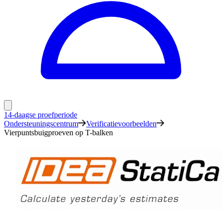
14-daagse proefperiode
Ondersteuningscentrum
Verificatievoorbeelden
Vierpuntsbuigproeven op T-balken