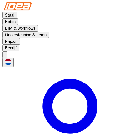
Staal
Beton
BIM & workflows
Ondersteuning & Leren
Prijzen
Bedrijf