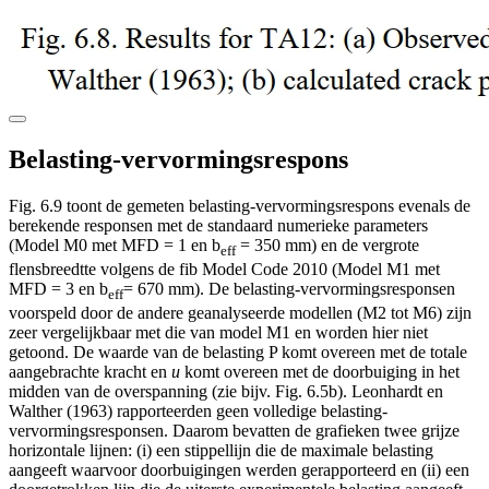
Belasting-vervormingsrespons
Fig. 6.9 toont de gemeten belasting-vervormingsrespons evenals de
berekende responsen met de standaard numerieke parameters
(Model M0 met MFD = 1 en b
= 350 mm) en de vergrote
eff
flensbreedtte volgens de fib Model Code 2010 (Model M1 met
MFD = 3 en b
= 670 mm). De belasting-vervormingsresponsen
eff
voorspeld door de andere geanalyseerde modellen (M2 tot M6) zijn
zeer vergelijkbaar met die van model M1 en worden hier niet
getoond. De waarde van de belasting P komt overeen met de totale
aangebrachte kracht en
u
komt overeen met de doorbuiging in het
midden van de overspanning (zie bijv. Fig. 6.5b). Leonhardt en
Walther (1963) rapporteerden geen volledige belasting-
vervormingsresponsen. Daarom bevatten de grafieken twee grijze
horizontale lijnen: (i) een stippellijn die de maximale belasting
aangeeft waarvoor doorbuigingen werden gerapporteerd en (ii) een