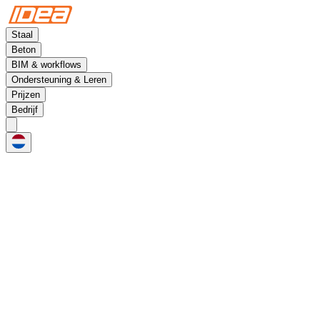
Staal
Beton
BIM & workflows
Ondersteuning & Leren
Prijzen
Bedrijf