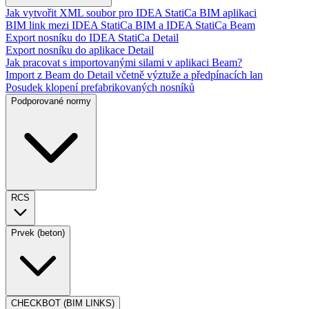
Jak vytvořit XML soubor pro IDEA StatiCa BIM aplikaci
BIM link mezi IDEA StatiCa BIM a IDEA StatiCa Beam
Export nosníku do IDEA StatiCa Detail
Export nosníku do aplikace Detail
Jak pracovat s importovanými silami v aplikaci Beam?
Import z Beam do Detail včetně výztuže a předpínacích lan
Posudek klopení prefabrikovaných nosníků
Podporované normy
RCS
Prvek (beton)
CHECKBOT (BIM LINKS)