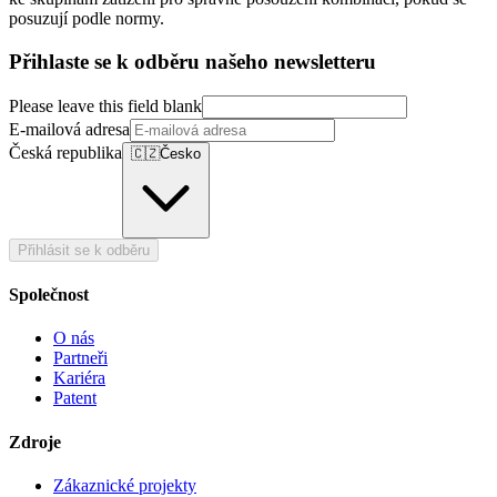
posuzují podle normy.
Přihlaste se k odběru našeho newsletteru
Please leave this field blank
E-mailová adresa
Česká republika
🇨🇿
Česko
Přihlásit se k odběru
Společnost
O nás
Partneři
Kariéra
Patent
Zdroje
Zákaznické projekty