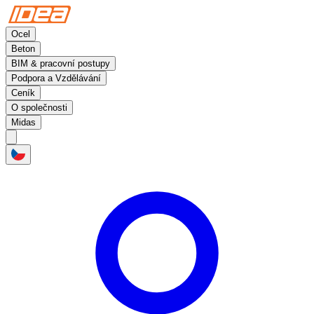
Ocel
Beton
BIM & pracovní postupy
Podpora a Vzdělávání
Ceník
O společnosti
Midas