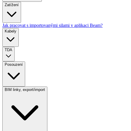
Zatížení
Jak pracovat s importovanými silami v aplikaci Beam?
Kabely
TDA
Posouzení
BIM linky, export/import