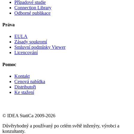
Případové studie
Connection Library
Odborné publikace
Práva
EULA
Zásady soukromí
Smluvní podmínky Viewer
Licencování
Pomoc
Kontakt
Cenová nabídka
Distributoři
Ke stažení
© IDEA StatiCa 2009-2026
Důvěryhodný a používaný po celém světě inženýry, výrobci a
konzultanty.