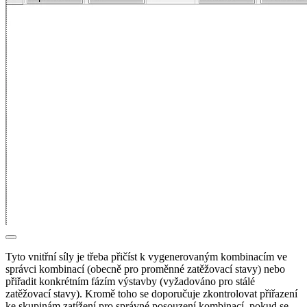
Tyto vnitřní síly je třeba přičíst k vygenerovaným kombinacím ve
správci kombinací (obecně pro proměnné zatěžovací stavy) nebo
přiřadit konkrétním fázím výstavby (vyžadováno pro stálé
zatěžovací stavy). Kromě toho se doporučuje zkontrolovat přiřazení
ke skupinám zatížení pro správné posouzení kombinací, pokud se