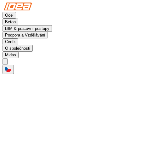
Ocel
Beton
BIM & pracovní postupy
Podpora a Vzdělávání
Ceník
O společnosti
Midas