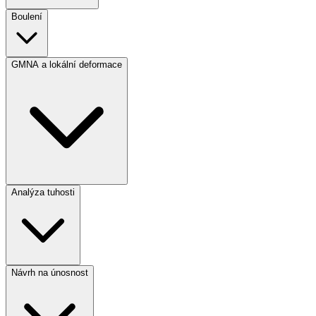
Boulení
GMNA a lokální deformace
Analýza tuhosti
Návrh na únosnost