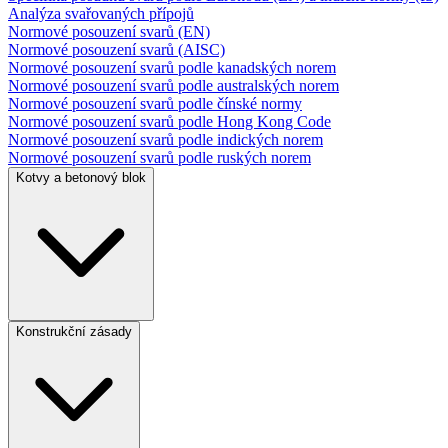
Analýza svařovaných přípojů
Normové posouzení svarů (EN)
Normové posouzení svarů (AISC)
Normové posouzení svarů podle kanadských norem
Normové posouzení svarů podle australských norem
Normové posouzení svarů podle čínské normy
Normové posouzení svarů podle Hong Kong Code
Normové posouzení svarů podle indických norem
Normové posouzení svarů podle ruských norem
Kotvy a betonový blok
Konstrukční zásady