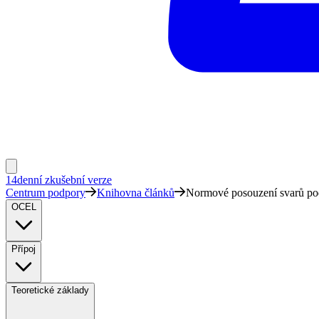
14denní zkušební verze
Centrum podpory
Knihovna článků
Normové posouzení svarů pod
OCEL
Přípoj
Teoretické základy