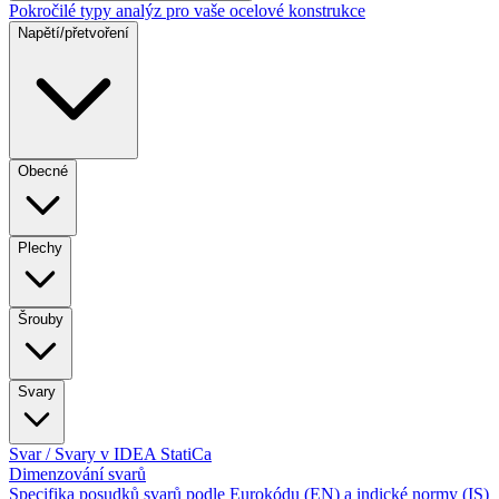
Pokročilé typy analýz pro vaše ocelové konstrukce
Napětí/přetvoření
Obecné
Plechy
Šrouby
Svary
Svar / Svary v IDEA StatiCa
Dimenzování svarů
Specifika posudků svarů podle Eurokódu (EN) a indické normy (IS)