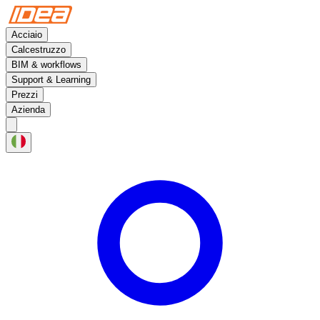
Acciaio
Calcestruzzo
BIM & workflows
Support & Learning
Prezzi
Azienda