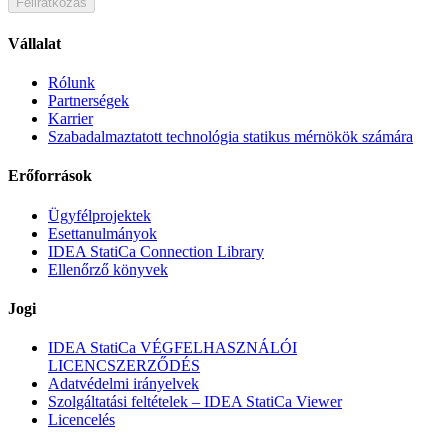
Feliratkozás
Vállalat
Rólunk
Partnerségek
Karrier
Szabadalmaztatott technológia statikus mérnökök számára
Erőforrások
Ügyfélprojektek
Esettanulmányok
IDEA StatiCa Connection Library
Ellenőrző könyvek
Jogi
IDEA StatiCa VÉGFELHASZNÁLÓI
LICENCSZERZŐDÉS
Adatvédelmi irányelvek
Szolgáltatási feltételek – IDEA StatiCa Viewer
Licencelés