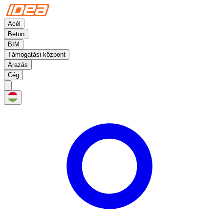
Acél
Beton
BIM
Támogatási központ
Árazás
Cég