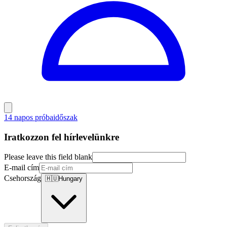
14 napos próbaidőszak
Iratkozzon fel hírlevelünkre
Please leave this field blank
E-mail cím
Csehország
🇭🇺
Hungary