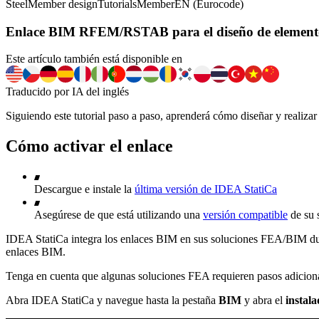
Steel
Member design
Tutorials
Member
EN (Eurocode)
Enlace BIM RFEM/RSTAB para el diseño de elemento
Este artículo también está disponible en
Traducido por IA del inglés
Siguiendo este tutorial paso a paso, aprenderá cómo diseñar y reali
Cómo activar el enlace
Descargue e instale la
última versión de IDEA StatiCa
Asegúrese de que está utilizando una
versión compatible
de su
IDEA StatiCa integra los enlaces BIM en sus soluciones FEA/BIM duran
enlaces BIM.
Tenga en cuenta que algunas soluciones FEA requieren pasos adicion
Abra IDEA StatiCa y navegue hasta la pestaña
BIM
y abra el
instal