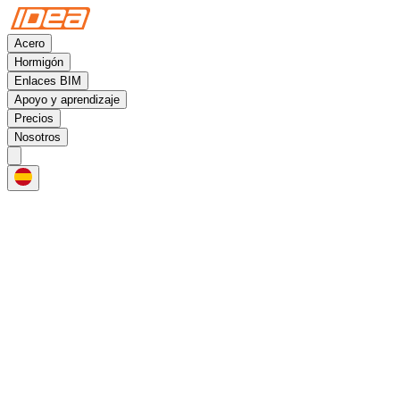
Acero
Hormigón
Enlaces BIM
Apoyo y aprendizaje
Precios
Nosotros