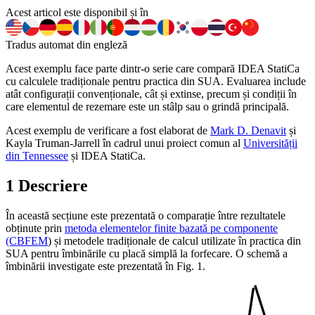
Acest articol este disponibil și în
Tradus automat din engleză
Acest exemplu face parte dintr-o serie care compară IDEA StatiCa
cu calculele tradiționale pentru practica din SUA. Evaluarea include
atât configurații convenționale, cât și extinse, precum și condiții în
care elementul de rezemare este un stâlp sau o grindă principală.
Acest exemplu de verificare a fost elaborat de
Mark D. Denavit
și
Kayla Truman-Jarrell în cadrul unui proiect comun al
Universității
din Tennessee
și IDEA StatiCa.
1 Descriere
În această secțiune este prezentată o comparație între rezultatele
obținute prin
metoda elementelor finite bazată pe componente
(CBFEM
) și metodele tradiționale de calcul utilizate în practica din
SUA pentru îmbinările cu placă simplă la forfecare. O schemă a
îmbinării investigate este prezentată în Fig. 1.