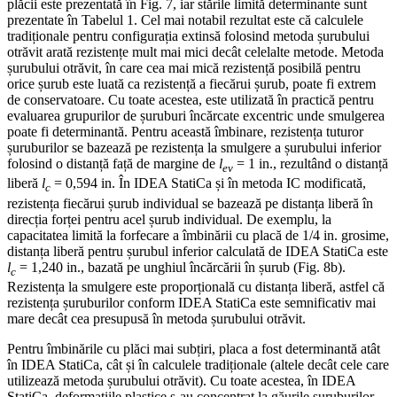
plăcii este prezentată în Fig. 7, iar stările limită determinante sunt
prezentate în Tabelul 1. Cel mai notabil rezultat este că calculele
tradiționale pentru configurația extinsă folosind metoda șurubului
otrăvit arată rezistențe mult mai mici decât celelalte metode. Metoda
șurubului otrăvit, în care cea mai mică rezistență posibilă pentru
orice șurub este luată ca rezistență a fiecărui șurub, poate fi extrem
de conservatoare. Cu toate acestea, este utilizată în practică pentru
evaluarea grupurilor de șuruburi încărcate excentric unde smulgerea
poate fi determinantă. Pentru această îmbinare, rezistența tuturor
șuruburilor se bazează pe rezistența la smulgere a șurubului inferior
folosind o distanță față de margine de
l
= 1 in., rezultând o distanță
ev
liberă
l
= 0,594 in. În IDEA StatiCa și în metoda IC modificată,
c
rezistența fiecărui șurub individual se bazează pe distanța liberă în
direcția forței pentru acel șurub individual. De exemplu, la
capacitatea limită la forfecare a îmbinării cu placă de 1/4 in. grosime,
distanța liberă pentru șurubul inferior calculată de IDEA StatiCa este
l
= 1,240 in., bazată pe unghiul încărcării în șurub (Fig. 8b).
c
Rezistența la smulgere este proporțională cu distanța liberă, astfel că
rezistența șuruburilor conform IDEA StatiCa este semnificativ mai
mare decât cea presupusă în metoda șurubului otrăvit.
Pentru îmbinările cu plăci mai subțiri, placa a fost determinantă atât
în IDEA StatiCa, cât și în calculele tradiționale (altele decât cele care
utilizează metoda șurubului otrăvit). Cu toate acestea, în IDEA
StatiCa, deformațiile plastice s-au concentrat la găurile șuruburilor