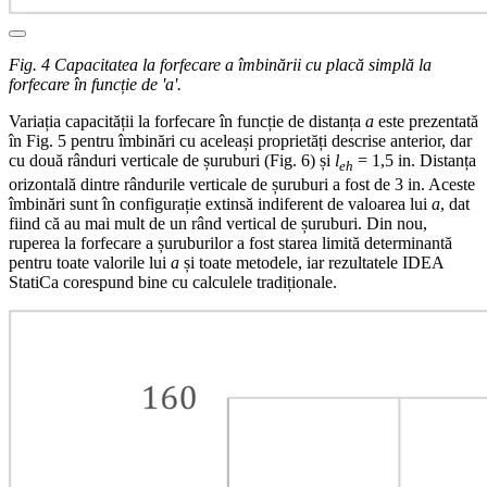
Fig. 4 Capacitatea la forfecare a îmbinării cu placă simplă la
forfecare în funcție de 'a'.
Variația capacității la forfecare în funcție de distanța
a
este prezentată
în Fig. 5 pentru îmbinări cu aceleași proprietăți descrise anterior, dar
cu două rânduri verticale de șuruburi (Fig. 6) și
l
= 1,5 in. Distanța
eh
orizontală dintre rândurile verticale de șuruburi a fost de 3 in. Aceste
îmbinări sunt în configurație extinsă indiferent de valoarea lui
a
, dat
fiind că au mai mult de un rând vertical de șuruburi. Din nou,
ruperea la forfecare a șuruburilor a fost starea limită determinantă
pentru toate valorile lui
a
și toate metodele, iar rezultatele IDEA
StatiCa corespund bine cu calculele tradiționale.