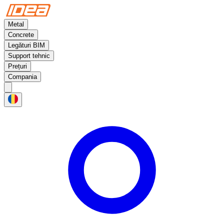
Metal
Concrete
Legături BIM
Support tehnic
Prețuri
Compania