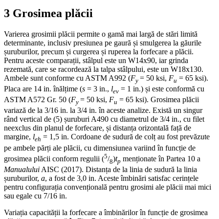
3 Grosimea plăcii
Varierea grosimii plăcii permite o gamă mai largă de stări limită
determinante, inclusiv presiunea pe gaură și smulgerea la găurile
șuruburilor, precum și curgerea și ruperea la forfecare a plăcii.
Pentru aceste comparații, stâlpul este un W14x90, iar grinda
rezemată, care se racordează la talpa stâlpului, este un W18x130.
Ambele sunt conforme cu ASTM A992 (
F
= 50 ksi,
F
= 65 ksi).
y
u
Placa are 14 in. înălțime (
s
= 3 in.,
l
= 1 in.) și este conformă cu
ev
ASTM A572 Gr. 50 (
F
= 50 ksi,
F
= 65 ksi). Grosimea plăcii
y
u
variază de la 3/16 in. la 3/4 in. în aceste analize. Există un singur
rând vertical de (5) șuruburi A490 cu diametrul de 3/4 in., cu filet
neexclus din planul de forfecare, și distanța orizontală față de
margine,
l
= 1,5 in. Cordoane de sudură de colț au fost prevăzute
eh
pe ambele părți ale plăcii, cu dimensiunea variind în funcție de
5
grosimea plăcii conform regulii (
/
)
t
menționate în Partea 10 a
8
p
Manualului
AISC (2017). Distanța de la linia de sudură la linia
șuruburilor,
a
, a fost de 3,0 in. Aceste îmbinări satisfac cerințele
pentru configurația convențională pentru grosimi ale plăcii mai mici
sau egale cu 7/16 in.
Variația capacității la forfecare a îmbinărilor în funcție de grosimea