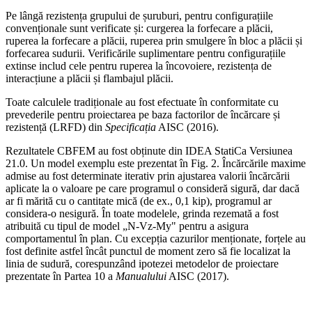
Pe lângă rezistența grupului de șuruburi, pentru configurațiile
convenționale sunt verificate și: curgerea la forfecare a plăcii,
ruperea la forfecare a plăcii, ruperea prin smulgere în bloc a plăcii și
forfecarea sudurii. Verificările suplimentare pentru configurațiile
extinse includ cele pentru ruperea la încovoiere, rezistența de
interacțiune a plăcii și flambajul plăcii.
Toate calculele tradiționale au fost efectuate în conformitate cu
prevederile pentru proiectarea pe baza factorilor de încărcare și
rezistență (LRFD) din
Specificația
AISC (2016).
Rezultatele CBFEM au fost obținute din IDEA StatiCa Versiunea
21.0. Un model exemplu este prezentat în Fig. 2. Încărcările maxime
admise au fost determinate iterativ prin ajustarea valorii încărcării
aplicate la o valoare pe care programul o consideră sigură, dar dacă
ar fi mărită cu o cantitate mică (de ex., 0,1 kip), programul ar
considera-o nesigură. În toate modelele, grinda rezemată a fost
atribuită cu tipul de model „N-Vz-My" pentru a asigura
comportamentul în plan. Cu excepția cazurilor menționate, forțele au
fost definite astfel încât punctul de moment zero să fie localizat la
linia de sudură, corespunzând ipotezei metodelor de proiectare
prezentate în Partea 10 a
Manualului
AISC (2017).