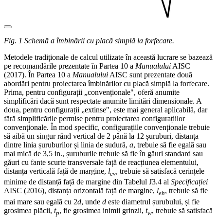
Fig. 1 Schemă a îmbinării cu placă simplă la forfecare.
Metodele tradiționale de calcul utilizate în această lucrare se bazează
pe recomandările prezentate în Partea 10 a
Manualului
AISC
(2017). În Partea 10 a
Manualului
AISC sunt prezentate două
abordări pentru proiectarea îmbinărilor cu placă simplă la forfecare.
Prima, pentru configurații „convenționale", oferă anumite
simplificări dacă sunt respectate anumite limitări dimensionale. A
doua, pentru configurații „extinse", este mai general aplicabilă, dar
fără simplificările permise pentru proiectarea configurațiilor
convenționale. În mod specific, configurațiile convenționale trebuie
să aibă un singur rând vertical de 2 până la 12 șuruburi, distanța
dintre linia șuruburilor și linia de sudură,
a
, trebuie să fie egală sau
mai mică de 3,5 in., șuruburile trebuie să fie în găuri standard sau
găuri cu fante scurte transversale față de reacțiunea elementului,
distanța verticală față de margine,
l
, trebuie să satisfacă cerințele
ev
minime de distanță față de margine din Tabelul J3.4 al
Specificației
AISC (2016), distanța orizontală față de margine,
l
, trebuie să fie
eh
mai mare sau egală cu 2
d
, unde
d
este diametrul șurubului, și fie
grosimea plăcii,
t­
, fie grosimea inimii grinzii,
t
, trebuie să satisfacă
p
w