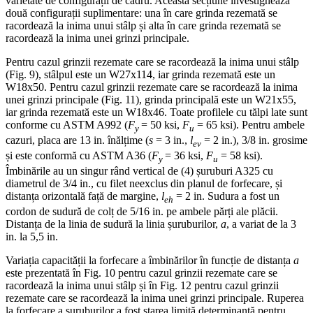
varietate de configurații de cadru. Această secțiune investighează
două configurații suplimentare: una în care grinda rezemată se
racordează la inima unui stâlp și alta în care grinda rezemată se
racordează la inima unei grinzi principale.
Pentru cazul grinzii rezemate care se racordează la inima unui stâlp
(Fig. 9), stâlpul este un W27x114, iar grinda rezemată este un
W18x50. Pentru cazul grinzii rezemate care se racordează la inima
unei grinzi principale (Fig. 11), grinda principală este un W21x55,
iar grinda rezemată este un W18x46. Toate profilele cu tălpi late sunt
conforme cu ASTM A992 (
F
= 50 ksi,
F
= 65 ksi). Pentru ambele
y
u
cazuri, placa are 13 in. înălțime (
s
= 3 in.,
l
= 2 in.), 3/8 in. grosime
ev
și este conformă cu ASTM A36 (
F
= 36 ksi,
F
= 58 ksi).
y
u
Îmbinările au un singur rând vertical de (4) șuruburi A325 cu
diametrul de 3/4 in., cu filet neexclus din planul de forfecare, și
distanța orizontală față de margine,
l
= 2 in. Sudura a fost un
eh
cordon de sudură de colț de 5/16 in. pe ambele părți ale plăcii.
Distanța de la linia de sudură la linia șuruburilor,
a
, a variat de la 3
in. la 5,5 in.
Variația capacității la forfecare a îmbinărilor în funcție de distanța
a
este prezentată în Fig. 10 pentru cazul grinzii rezemate care se
racordează la inima unui stâlp și în Fig. 12 pentru cazul grinzii
rezemate care se racordează la inima unei grinzi principale. Ruperea
la forfecare a șuruburilor a fost starea limită determinantă pentru