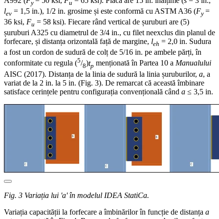
A992 (
F
= 50 ksi,
F
= 65 ksi). Placa are 15 in. înălțime (
s
= 3 in.,
y
u
l
= 1,5 in.), 1/2 in. grosime și este conformă cu ASTM A36 (
F
=
ev
y
36 ksi,
F
= 58 ksi). Fiecare rând vertical de șuruburi are (5)
u
șuruburi A325 cu diametrul de 3/4 in., cu filet neexclus din planul de
forfecare, și distanța orizontală față de margine,
l
= 2,0 in. Sudura
eh
a fost un cordon de sudură de colț de 5/16 in. pe ambele părți, în
5
conformitate cu regula (
/
)
t
menționată în Partea 10 a
Manualului
8
p
AISC (2017). Distanța de la linia de sudură la linia șuruburilor,
a
, a
variat de la 2 in. la 5 in. (Fig. 3). De remarcat că această îmbinare
satisface cerințele pentru configurația convențională când
a
≤ 3,5 in.
Fig. 3 Variația lui 'a' în modelul IDEA StatiCa.
Variația capacității la forfecare a îmbinărilor în funcție de distanța
a