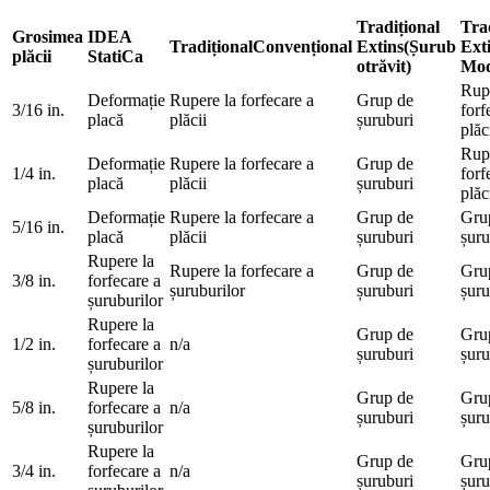
Tradițional
Tra
Grosimea
IDEA
Tradițional
Convențional
Extins
(Șurub
Ext
plăcii
StatiCa
otrăvit)
Mod
Rup
Deformație
Rupere la forfecare a
Grup de
3/16 in.
forf
placă
plăcii
șuruburi
plăc
Rup
Deformație
Rupere la forfecare a
Grup de
1/4 in.
forf
placă
plăcii
șuruburi
plăc
Deformație
Rupere la forfecare a
Grup de
Gru
5/16 in.
placă
plăcii
șuruburi
șuru
Rupere la
Rupere la forfecare a
Grup de
Gru
3/8 in.
forfecare a
șuruburilor
șuruburi
șuru
șuruburilor
Rupere la
Grup de
Gru
1/2 in.
forfecare a
n/a
șuruburi
șuru
șuruburilor
Rupere la
Grup de
Gru
5/8 in.
forfecare a
n/a
șuruburi
șuru
șuruburilor
Rupere la
Grup de
Gru
3/4 in.
forfecare a
n/a
șuruburi
șuru