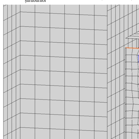
șuruburilor