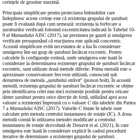
cerințele de grosime maximă.
Principala simplificare pentru proiectarea îmbinărilor care
îndeplinesc aceste cerințe este că rezistența grupului de șuruburi
poate fi evaluată după cum urmează: rezistența la forfecare a
șuruburilor verificată folosind excentricitatea indicată în Tabelul 10-
9 al
Manualului
AISC (2017), iar presiunea pe gaură și smulgerea
verificate presupunând că reacțiunea este aplicată concentric.
Această simplificare evită necesitatea de a lua în considerare
smulgerea într-un grup de șuruburi încărcat excentric. Pentru
calculele în configurație extinsă, unde smulgerea este luată în
considerare la determinarea rezistenței grupului de șuruburi încărcat
excentric, sunt utilizate două metode diferite. Prima metodă este o
aproximare conservatoare frecvent utilizată, cunoscută sub
denumirea de metoda „șurubului otrăvit" (poison bolt). În această
metodă, rezistența grupului de șuruburi încărcat excentric se obține
prin identificarea celei mai mici rezistențe posibile pentru oricare
dintre șuruburi pentru orice direcție de forță, utilizând apoi acea
valoare a rezistenței împreună cu o valoare
C
din tabelele din Partea
7 a
Manualului
AISC (2017). Valorile
C
listate în tabele sunt
calculate prin metoda centrului instantaneu de rotație (IC). A doua
metodă constă în utilizarea metodei modificate a centrului
instantaneu de rotație dezvoltată de Denavit et al. (2021), în care
smulgerea este luată în considerare explicit în cadrul procedurii
iterative de determinare a rezistenței grupului de șuruburi.