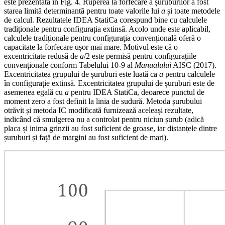
este prezentată în Fig. 4. Ruperea la forfecare a șuruburilor a fost
starea limită determinantă pentru toate valorile lui
a
și toate metodele
de calcul. Rezultatele IDEA StatiCa corespund bine cu calculele
tradiționale pentru configurația extinsă. Acolo unde este aplicabil,
calculele tradiționale pentru configurația convențională oferă o
capacitate la forfecare ușor mai mare. Motivul este că o
excentricitate redusă de
a
/2 este permisă pentru configurațiile
convenționale conform Tabelului 10-9 al
Manualului
AISC (2017).
Excentricitatea grupului de șuruburi este luată ca
a
pentru calculele
în configurație extinsă. Excentricitatea grupului de șuruburi este de
asemenea egală cu
a
pentru IDEA StatiCa, deoarece punctul de
moment zero a fost definit la linia de sudură. Metoda șurubului
otrăvit și metoda IC modificată furnizează aceleași rezultate,
indicând că smulgerea nu a controlat pentru niciun șurub (adică
placa și inima grinzii au fost suficient de groase, iar distanțele dintre
șuruburi și față de margini au fost suficient de mari).