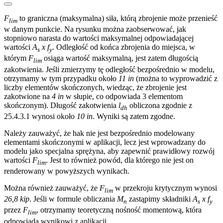
F
to graniczna (maksymalna) siła, którą zbrojenie może przenieść
lim
w danym punkcie. Na rysunku można zaobserwować, jak
stopniowo narasta do wartości maksymalnej odpowiadającej
wartości
A
x f
. Odległość od końca zbrojenia do miejsca, w
s
y
którym
F
osiąga wartość maksymalną, jest zatem długością
lim
zakotwienia. Jeśli zmierzymy tę odległość bezpośrednio w modelu,
otrzymamy w tym przypadku około
11 in
(można to wyprowadzić z
liczby elementów skończonych, wiedząc, że zbrojenie jest
zakotwione na
4 in
w słupie, co odpowiada 3 elementom
skończonym). Długość zakotwienia
l
obliczona zgodnie z
dh
25.4.3.1 wynosi około
10 in
. Wyniki są zatem zgodne.
Należy zauważyć, że hak nie jest bezpośrednio modelowany
elementami skończonymi w aplikacji, lecz jest wprowadzany do
modelu jako specjalna sprężyna, aby zapewnić prawidłowy rozwój
wartości
F
. Jest to również powód, dla którego nie jest on
lim
renderowany w powyższych wynikach.
Można również zauważyć, że
F
w przekroju krytycznym wynosi
lim
26,8 kip
. Jeśli w formule obliczania
M
zastąpimy składniki
A
x f
n
s
y
przez
F
, otrzymamy teoretyczną nośność momentową, która
lim
odpowiada wynikowi z aplikacji.