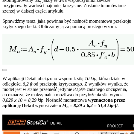
skonfigurowany tak, jakby te dwa współczynniki zawsze
przyjmowały wartości najmniej korzystne. Zostanie to omówione
szerzej w dalszej części artykułu.
Sprawdźmy teraz, jaka powinna być nośność momentowa przekroju
krytycznego belki. Obliczamy ją za pomocą prostego wzoru:
W aplikacji Detail obciążono wspornik siłą
10 kip
, która działa w
odległości
6,2 ft
od przekroju krytycznego. Z wyników wynika, że
model jest w stanie przenieść jedynie
82,9%
zadanego obciążenia,
co oznacza, że maksymalna możliwa do przyłożenia siła wynosi
0,829 x 10 = 8,29 kip
. Nośność momentowa
wyznaczona przez
aplikację Detail
wynosi zatem
M
= 8,29 x 6,2 = 51,4 kip-ft
.
n