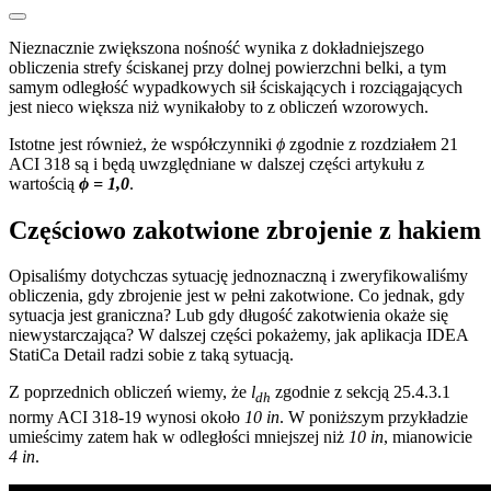
Nieznacznie zwiększona nośność wynika z dokładniejszego
obliczenia strefy ściskanej przy dolnej powierzchni belki, a tym
samym odległość wypadkowych sił ściskających i rozciągających
jest nieco większa niż wynikałoby to z obliczeń wzorowych.
Istotne jest również, że współczynniki
ϕ
zgodnie z rozdziałem 21
ACI 318 są i będą uwzględniane w dalszej części artykułu z
wartością
ϕ = 1,0
.
Częściowo zakotwione zbrojenie z hakiem
Opisaliśmy dotychczas sytuację jednoznaczną i zweryfikowaliśmy
obliczenia, gdy zbrojenie jest w pełni zakotwione. Co jednak, gdy
sytuacja jest graniczna? Lub gdy długość zakotwienia okaże się
niewystarczająca? W dalszej części pokażemy, jak aplikacja IDEA
StatiCa Detail radzi sobie z taką sytuacją.
Z poprzednich obliczeń wiemy, że
l
zgodnie z sekcją 25.4.3.1
dh
normy ACI 318-19 wynosi około
10 in
. W poniższym przykładzie
umieścimy zatem hak w odległości mniejszej niż
10 in
, mianowicie
4 in
.