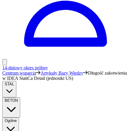
14-dniowy okres próbny
Centrum wsparcia
Artykuły Bazy Wiedzy
Długość zakotwienia
w IDEA StatiCa Detail (jednostki US)
STAL
BETON
Ogólne