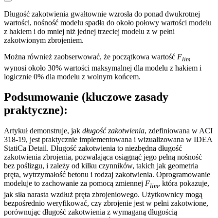
Długość zakotwienia gwałtownie wzrosła do ponad dwukrotnej
wartości, nośność modelu spadła do około połowy wartości modelu
z hakiem i do mniej niż jednej trzeciej modelu z w pełni
zakotwionym zbrojeniem.
Można również zaobserwować, że początkowa wartość
F
lim
wynosi około 30% wartości maksymalnej dla modelu z hakiem i
logicznie 0% dla modelu z wolnym końcem.
Podsumowanie (kluczowe zasady
praktyczne):
Artykuł demonstruje, jak
długość zakotwienia
, zdefiniowana w ACI
318-19, jest praktycznie implementowana i wizualizowana w IDEA
StatiCa Detail. Długość zakotwienia to niezbędna długość
zakotwienia zbrojenia, pozwalająca osiągnąć jego pełną nośność
bez poślizgu, i zależy od kilku czynników, takich jak geometria
pręta, wytrzymałość betonu i rodzaj zakotwienia. Oprogramowanie
modeluje to zachowanie za pomocą zmiennej
F
, która pokazuje,
lim
jak siła narasta wzdłuż pręta zbrojeniowego. Użytkownicy mogą
bezpośrednio weryfikować, czy zbrojenie jest w pełni zakotwione,
porównując długość zakotwienia z wymaganą długością