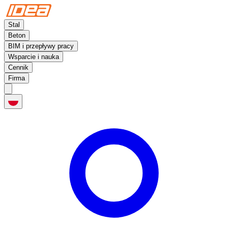
Stal
Beton
BIM i przepływy pracy
Wsparcie i nauka
Cennik
Firma