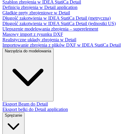
Szablon zbrojenia w IDEA StatiCa Detail
Definicja zbrojenia w Detail application
Gładkie pręty zbrojeniowe w Detail
Długość zakotwienia w IDEA StatiCa Detail (metryczna)
Długość zakotwienia w IDEA StatiCa Detail (jednostki US)
Ulepszenie modelowania zbrojenia – superelement
Masowy import z rysunku DXF
Realistyczne układy zbrojenia w Detail
Importowanie zbrojenia z plików DXF w IDEA StatiCa Detail
Narzędzia do modelowania
Eksport Beam do Detail
Eksport belki do Detail application
Sprężanie