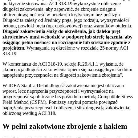
praktycznie stosowana: ACI 318-19 wykorzystuje obliczenie
długości zakotwienia, aby zapewnić, że zbrojenie osiągnie
obliczeniową nośność w przekroju krytycznym bez poślizgu.
Długość ta zależy od średnicy pręta, jego rodzaju, wytrzymałości
betonu, powłoki pręta (np. epoksydowej) oraz warunków otulenia.
Długość zakotwienia służy do określenia, jak daleko pręt
zbrojeniowy musi wchodzić w podporę lub strefę łączenia, aby
osiągnąć pełną nośność na rozciąganie lub ściskanie zgodnie z
projektem.
Wymagania są określone w rozdziale 25 normy ACI
318-19.
W komentarzu do ACI 318-19, sekcja R.25.4.1.1 wyjaśnia, że
„koncepcja długości zakotwienia opiera się na osiągalnym średnim
naprężeniu przyczepności na długości zakotwienia zbrojenia".
W IDEA StatiCa Detail długość zakotwienia nie jest obliczana
wprost, lecz naprężenia przyczepności i wytrzymałość na
przyczepność są obliczane bezpośrednio metodą Compatible Stress
Field Method (CSFM). Poniższy artykuł pomoże powiązać
naprężenia przyczepności i obliczenia sił z długością zakotwienia
obliczoną według ACI 318.
W pełni zakotwione zbrojenie z hakiem