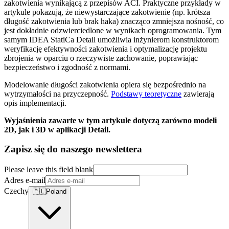
zakotwienia wynikającą z przepisów ACI. Praktyczne przykłady w
artykule pokazują, że niewystarczające zakotwienie (np. krótsza
długość zakotwienia lub brak haka) znacząco zmniejsza nośność, co
jest dokładnie odzwierciedlone w wynikach oprogramowania. Tym
samym IDEA StatiCa Detail umożliwia inżynierom konstruktorom
weryfikację efektywności zakotwienia i optymalizację projektu
zbrojenia w oparciu o rzeczywiste zachowanie, poprawiając
bezpieczeństwo i zgodność z normami.
Modelowanie długości zakotwienia opiera się bezpośrednio na
wytrzymałości na przyczepność.
Podstawy teoretyczne
zawierają
opis implementacji.
Wyjaśnienia zawarte w tym artykule dotyczą zarówno modeli
2D, jak i 3D w aplikacji Detail.
Zapisz się do naszego newslettera
Please leave this field blank
Adres e-mail
Czechy
🇵🇱
Poland