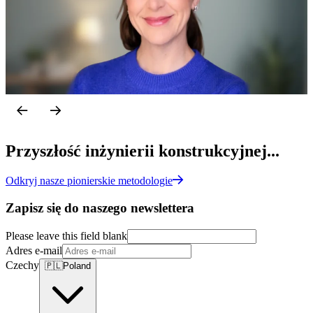
Doświadczony specjalista ds. rozwoju biznesu, biegły w
k
planowaniu biznesowym, oprogramowaniu dla przedsiębiorstw,
p
sprzedaży, zarządzaniu dokumentami i zarządzaniu treścią w
z
przedsiębiorstwach.
b
Doświadczony lider zdolny do budowania i rozwijania skutecznego
L
i zaangażowanego zespołu.
LinkedIn
Przyszłość inżynierii konstrukcyjnej...
Odkryj nasze pionierskie metodologie
Zapisz się do naszego newslettera
Please leave this field blank
Adres e-mail
Czechy
🇵🇱
Poland