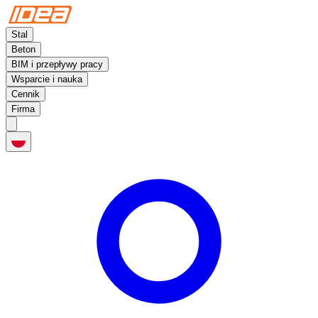
Stal
Beton
BIM i przepływy pracy
Wsparcie i nauka
Cennik
Firma