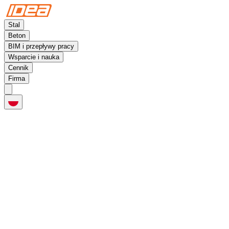
Stal
Beton
BIM i przepływy pracy
Wsparcie i nauka
Cennik
Firma