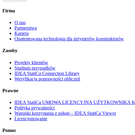
Firma
O nas
Partnerstwa
Kariera
Opatentowana technologia dla inżynierów konstruktorów
Zasoby
Projekty klientów
Studium przypadków
IDEA StatiCa Connection Library
Weryfikacja poprawności obliczeń
Prawne
IDEA StatiCa UMOWA LICENCYJNA UŻYTKOWNIKA
Polityka prywatności
Warunki korzystania z usługi – IDEA StatiCa Viewer
Licencjonowanie
Pomoc