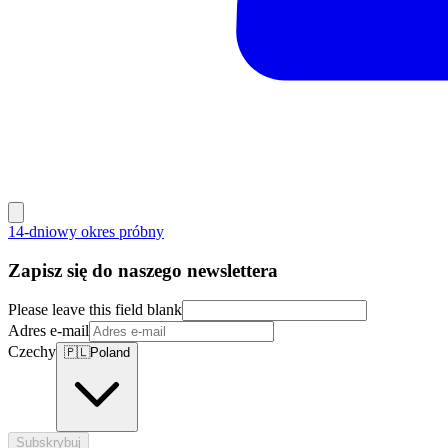
14-dniowy okres próbny
Zapisz się do naszego newslettera
Please leave this field blank
Adres e-mail
Czechy
🇵🇱
Poland
Subskrybuj