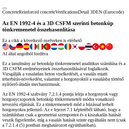
Concrete
Reinforced concrete
Verifications
Detail 3D
EN (Eurocode)
Az EN 1992-4 és a 3D CSFM szerinti betonkúp
tönkremenetel összehasonlítása
Ez a cikk a következő nyelveken is elérhető
AI által angolból fordítva
Ez a tanulmány az betonkúp tönkremenetel analitikus számítása és a
3D CSFM eredményeinek összehasonlításával foglalkozik.
Vizsgálják a vasalatlan beton viselkedését, a vasalás miatti
teherbírás-növekedést, valamint a horgonyoktól a vasalásba történő
nyíróerő-átadás mechanizmusát.
Az EN 1992-4 szabvány 7.2.1.4 pontja leírja a horgonyok vagy
horgonycsoportok betonkúp tönkremeneteli módra vonatkozó
tervezési eljárását. Ez a tönkremeneteli mód a húzással terhelt
horgonyokra jellemző. Az e fejezet 7.1 képletéből látható, hogy a
számításban csak a geometriai szempontot és a kiszakadás hatását
veszik figyelembe, míg a vasalás hatását szinte egyáltalán nem (csak
a 7.2.1.4 (5) pontban meghatározott együtthatóban).