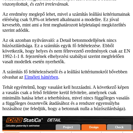
viszonyítottak, és ezért irrelevánsak.
Az eredmény meglepő lehet, mivel a számítás leállási kritériumainak
eléréséig csak 9,8%-ot lehetett alkalmazni a modellre. Ez jóval
kevesebb, mint ami a fent meghatározott képletalapú megközelítés
szerint adódik.
Az ok azonban nyilvánvaló: a Detail betonmodelljének nincs
húzószilárdsága. Ez a számítás egyik fő feltételezése. Ebből
következik, hogy helyes és nem félrevezető eredmények csak az EN
1992-1-1 8. fejezetének elhelyezési szabályai szerint megfelelően
vasalt modellek esetén nyerhetők.
A számítás fő feltételezéseiről és a leállási kritériumokról bővebben
olvashat az
Elméleti háttérben
.
Tehát egyértelmű, hogy vasalást kell hozzáadni. A következő képen
a vasalás csak a felső felületre kerül felvitelre, amelynek csak
minimális hatása lehet a teherbírásra, mivel nincs függőleges vasalás
a függőleges összetevők átadásához és a rendszer egyensúlyba
hozásához (ne feledjük, hogy a betonnak nulla a húzószilárdsága).