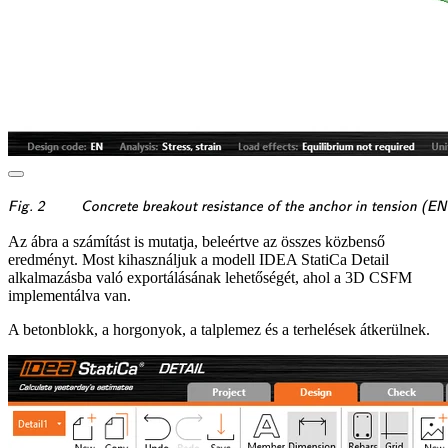
\textsf{\textit{\footnotesi
Fig. 2
Concrete breakout resistance of the anchor in tension (EN
Az ábra a számítást is mutatja, beleértve az összes közbenső
eredményt. Most kihasználjuk a modell IDEA StatiCa Detail
alkalmazásba való exportálásának lehetőségét, ahol a 3D CSFM
implementálva van.
A betonblokk, a horgonyok, a talplemez és a terhelések átkerülnek.