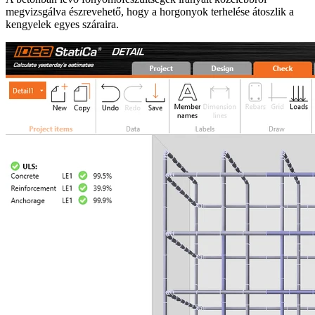
megvizsgálva észrevehető, hogy a horgonyok terhelése átoszlik a
kengyelek egyes száraira.