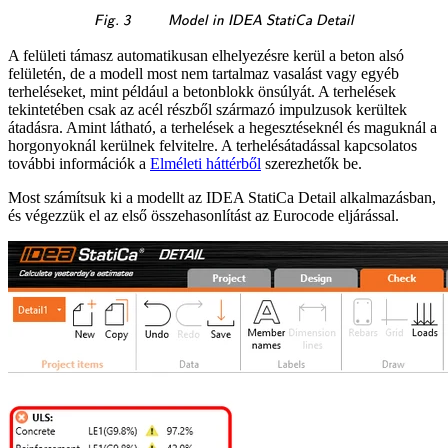
\textsf{\textit{\footnote
Fig. 3
Model in IDEA StatiCa Detail
A felületi támasz automatikusan elhelyezésre kerül a beton alsó
felületén, de a modell most nem tartalmaz vasalást vagy egyéb
terheléseket, mint például a betonblokk önsúlyát. A terhelések
tekintetében csak az acél részből származó impulzusok kerültek
átadásra. Amint látható, a terhelések a hegesztéseknél és maguknál a
horgonyoknál kerülnek felvitelre. A terhelésátadással kapcsolatos
további információk a
Elméleti háttérből
szerezhetők be.
Most számítsuk ki a modellt az IDEA StatiCa Detail alkalmazásban,
és végezzük el az első összehasonlítást az Eurocode eljárással.