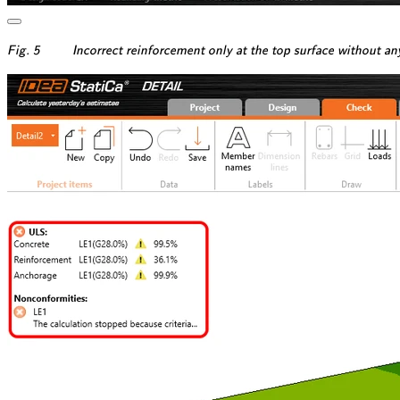
\textsf{\textit{\footnotesi
Fig. 5
Incorrect reinforcement only at the top surface without any