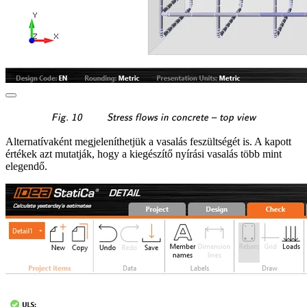
\textsf{\textit{\footnotesi
Fig. 10
Stress flows in concrete – top view
Alternatívaként megjeleníthetjük a vasalás feszültségét is. A kapott
értékek azt mutatják, hogy a kiegészítő nyírási vasalás több mint
elegendő.