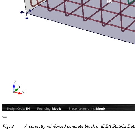
\textsf{\textit{\footnotes
Fig. 8
A correctly reinforced concrete block in IDEA StatiCa Deta