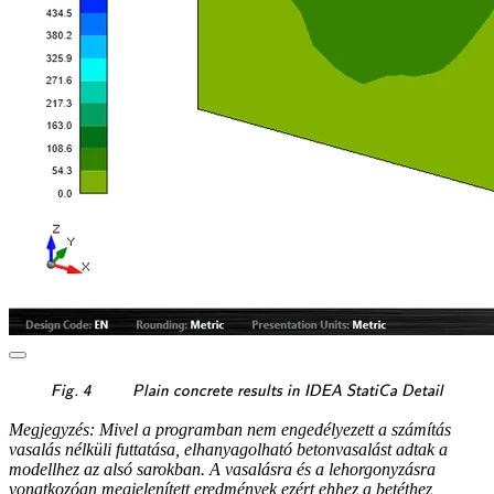
\textsf{\textit{\footnotes
Fig. 4
Plain concrete results in IDEA StatiCa Detail
Megjegyzés: Mivel a programban nem engedélyezett a számítás
vasalás nélküli futtatása, elhanyagolható betonvasalást adtak a
modellhez az alsó sarokban. A vasalásra és a lehorgonyzásra
vonatkozóan megjelenített eredmények ezért ehhez a betéthez