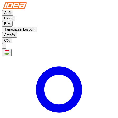
Acél
Beton
BIM
Támogatási központ
Árazás
Cég