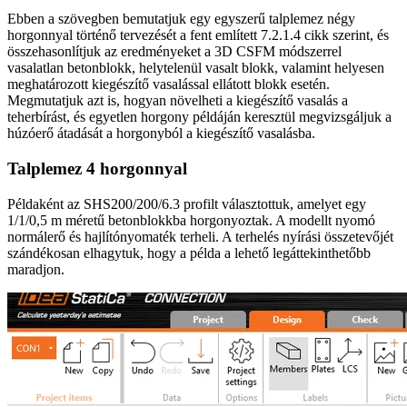
Ebben a szövegben bemutatjuk egy egyszerű talplemez négy
horgonnyal történő tervezését a fent említett 7.2.1.4 cikk szerint, és
összehasonlítjuk az eredményeket a 3D CSFM módszerrel
vasalatlan betonblokk, helytelenül vasalt blokk, valamint helyesen
meghatározott kiegészítő vasalással ellátott blokk esetén.
Megmutatjuk azt is, hogyan növelheti a kiegészítő vasalás a
teherbírást, és egyetlen horgony példáján keresztül megvizsgáljuk a
húzóerő átadását a horgonyból a kiegészítő vasalásba.
Talplemez 4 horgonnyal
Példaként az SHS200/200/6.3 profilt választottuk, amelyet egy
1/1/0,5 m méretű betonblokkba horgonyoztak. A modellt nyomó
normálerő és hajlítónyomaték terheli. A terhelés nyírási összetevőjét
szándékosan elhagytuk, hogy a példa a lehető legáttekinthetőbb
maradjon.