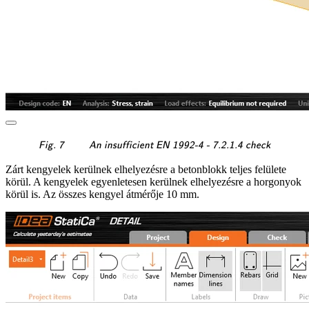
\textsf{\textit{\footnotes
Fig. 7
An insufficient EN 1992-4 - 7.2.1.4 check
Zárt kengyelek kerülnek elhelyezésre a betonblokk teljes felülete
körül. A kengyelek egyenletesen kerülnek elhelyezésre a horgonyok
körül is. Az összes kengyel átmérője 10 mm.