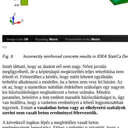
\textsf{\textit{\footnotesi
Fig. 6
Incorrectly reinforced concrete results in IDEA StatiCa Det
Ismét látható, hogy az átadott erő nem nagy. Némi javulás
megfigyelhető, de a képletalapú megközelítés teljes teherbírása nem
érhető el. Felmerülhet a kérdés, hogy miért lehetett egyáltalán
terhelést alkalmazni a modellre, ha a beton nem vesz fel húzást. Az
ok az, hogy a numerikus stabilitás érdekében szükséges egy nagyon
kis húzószilárdságot meghatározni a beton számára. Minden
paraméter, beleértve a fent említett maradék húzószilárdságot is, úgy
van beállítva, hogy a vasbeton eredményei a lehető legpontosabbak
legyenek. Emiatt
a vasalatlan beton vagy az elhelyezési szabályok
szerint nem vasalt beton eredményei félrevezetők.
A következő logikus lépés a megfelelően vasalt beton
eredményeinek bemutatása. Ehhez a terhelést is növeljük, hogy a