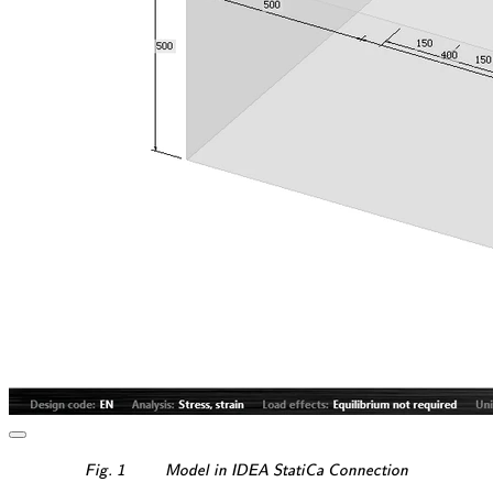
\textsf{\textit{\footnote
Fig. 1
Model in IDEA StatiCa Connection