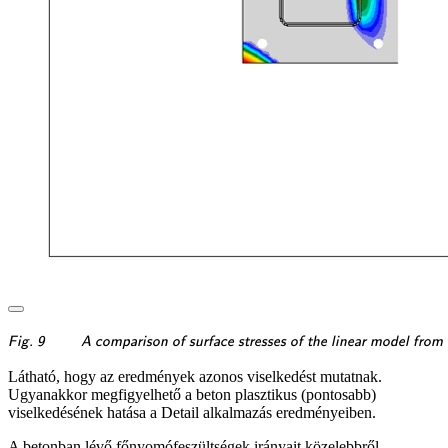
\textsf{\textit{\footnotes
Fig. 9
A comparison of surface stresses of the linear model fro
Látható, hogy az eredmények azonos viselkedést mutatnak.
Ugyanakkor megfigyelhető a beton plasztikus (pontosabb)
viselkedésének hatása a Detail alkalmazás eredményeiben.
A betonban lévő főnyomófeszültségek irányait közelebbről