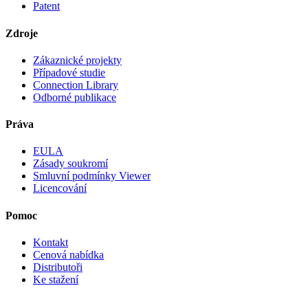
Patent
Zdroje
Zákaznické projekty
Případové studie
Connection Library
Odborné publikace
Práva
EULA
Zásady soukromí
Smluvní podmínky Viewer
Licencování
Pomoc
Kontakt
Cenová nabídka
Distributoři
Ke stažení