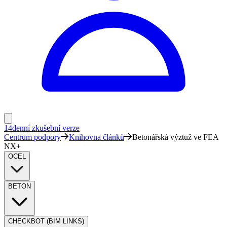
14denní zkušební verze
Centrum podpory
Knihovna článků
Betonářská výztuž ve FEA
NX+
OCEL
BETON
CHECKBOT (BIM LINKS)