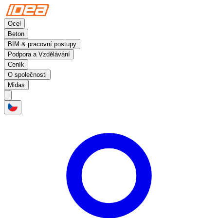
Ocel
Beton
BIM & pracovní postupy
Podpora a Vzdělávání
Ceník
O společnosti
Midas