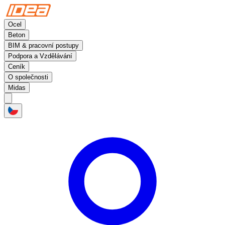
Ocel
Beton
BIM & pracovní postupy
Podpora a Vzdělávání
Ceník
O společnosti
Midas