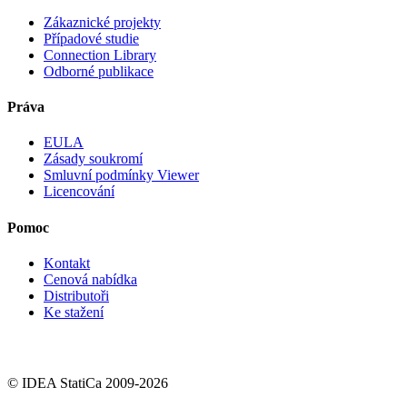
Zákaznické projekty
Případové studie
Connection Library
Odborné publikace
Práva
EULA
Zásady soukromí
Smluvní podmínky Viewer
Licencování
Pomoc
Kontakt
Cenová nabídka
Distributoři
Ke stažení
© IDEA StatiCa 2009-2026