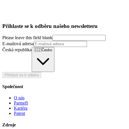
Přihlaste se k odběru našeho newsletteru
Please leave this field blank
E-mailová adresa
Česká republika
🇨🇿
Česko
Přihlásit se k odběru
Společnost
O nás
Partneři
Kariéra
Patent
Zdroje