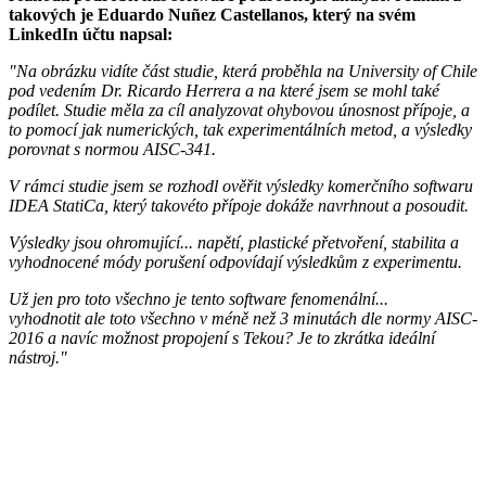
takových je Eduardo Nuñez Castellanos, který na svém
LinkedIn účtu napsal:
"Na obrázku vidíte část studie, která proběhla na University of Chile
pod vedením Dr. Ricardo Herrera a na které jsem se mohl také
podílet. Studie měla za cíl analyzovat ohybovou únosnost přípoje, a
to pomocí jak numerických, tak experimentálních metod, a výsledky
porovnat s normou AISC-341.
V rámci studie jsem se rozhodl ověřit výsledky komerčního softwaru
IDEA StatiCa, který takovéto přípoje dokáže navrhnout a posoudit.
Výsledky jsou ohromující... napětí, plastické přetvoření, stabilita a
vyhodnocené módy porušení odpovídají výsledkům z experimentu.
Už jen pro toto všechno je tento software fenomenální...
vyhodnotit ale toto všechno v méně než 3 minutách dle normy AISC-
2016 a navíc možnost propojení s Tekou? Je to zkrátka ideální
nástroj."