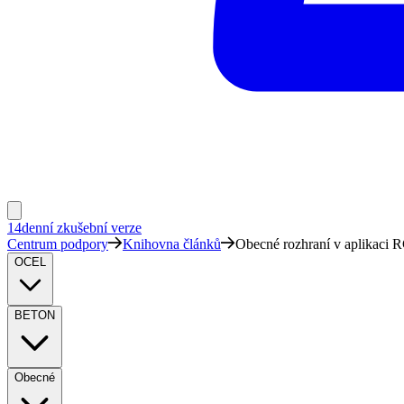
14denní zkušební verze
Centrum podpory
Knihovna článků
Obecné rozhraní v aplikaci 
OCEL
BETON
Obecné