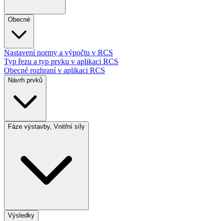
Obecné
Nastavení normy a výpočtu v RCS
Typ řezu a typ prvku v aplikaci RCS
Obecné rozhraní v aplikaci RCS
Návrh prvků
Fáze výstavby, Vnitřní síly
Výsledky