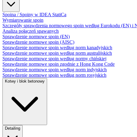
Spoina / Spoiny w IDEA StatiCa
Wymiarowanie spoin
Szczegóły sprawdzenia normowego spoin według Eurokodu (EN) i No
Analiza połączeń spawanych
Sprawdzenie normowe spoin (EN)
Sprawdzenie normowe spoin (AISC)
Sprawdzenie normowe spoin według norm kanadyjskich
Sprawdzenie normowe spoin według norm australijskich
Sprawdzenie normowe spoin według normy chińskiej
Sprawdzenie normowe spoin zgodnie z Hong Kong Code
Sprawdzenie normowe spoin według norm indyjskich
Sprawdzenie normowe spoin według norm rosyjskich
Kotwy i blok betonowy
Detailing