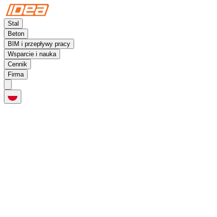
Stal
Beton
BIM i przepływy pracy
Wsparcie i nauka
Cennik
Firma