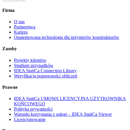
Firma
O nas
Partnerstwa
Kariera
Opatentowana technologia dla inżynierów konstruktorów
Zasoby
Projekty klientów
Studium przypadków
IDEA StatiCa Connection Library
Weryfikacja poprawności obliczeń
Prawne
IDEA StatiCa UMOWA LICENCYJNA UŻYTKOWNIKA
KOŃCOWEGO
Polityka prywatności
Warunki korzystania z usługi – IDEA StatiCa Viewer
Licencjonowanie