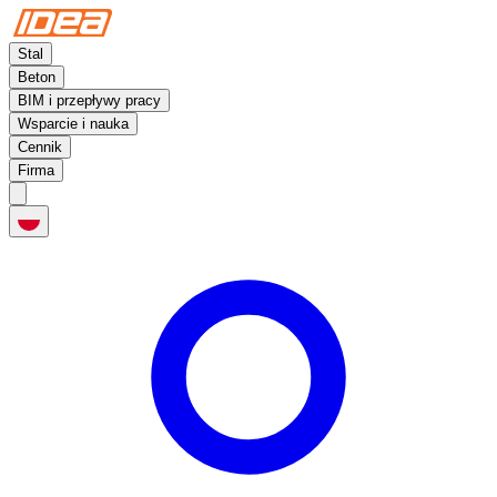
Stal
Beton
BIM i przepływy pracy
Wsparcie i nauka
Cennik
Firma