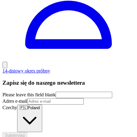
14-dniowy okres próbny
Zapisz się do naszego newslettera
Please leave this field blank
Adres e-mail
Czechy
🇵🇱
Poland
Subskrybuj