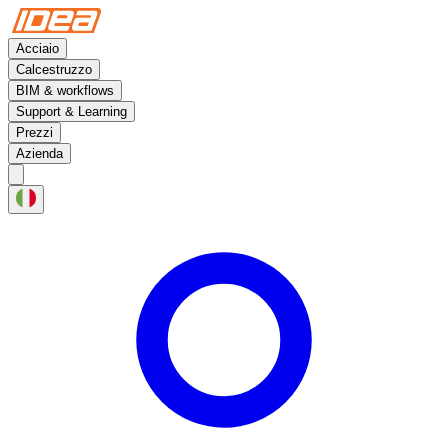
Acciaio
Calcestruzzo
BIM & workflows
Support & Learning
Prezzi
Azienda