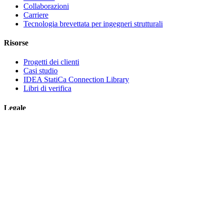
Collaborazioni
Carriere
Tecnologia brevettata per ingegneri strutturali
Risorse
Progetti dei clienti
Casi studio
IDEA StatiCa Connection Library
Libri di verifica
Legale
IDEA StatiCa CONTRATTO DI LICENZA CON
L'UTENTE FINALE
Informativa sulla privacy
Termini di Servizio – IDEA StatiCa Viewer
Licenze
Aiuto
Contatti
Richiedi un preventivo
Rivenditori