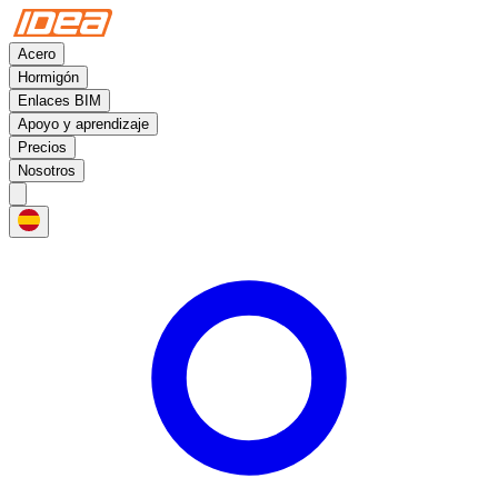
Acero
Hormigón
Enlaces BIM
Apoyo y aprendizaje
Precios
Nosotros