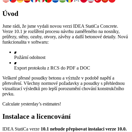
Úvod
Jsme rádi, že jsme vydali novou verzi IDEA StatiCa Concrete.
Verze 10.1 je rozšíření procesu návrhu zaměřeného na nosníky,
průřezy, stěny, ozuby, otvory, závěsy a další betonové detaily. Nová
funkcionalita v softwaru:
Požární odolnost
Export protokolu z RCS do PDF a DOC
Veškeré přesné posudky betonu a výztuže v podobě napětí a
přetvoření. Všechny normové požadavky a posudky s přehlednou
vizualizací výsledků pro lepší porozumění chování konstrukčního
prvku.
Calculate yesterday’s estimates!
Instalace a licencování
IDEA StatiCa verze
10.1 nebude přepisovat instalaci verze 10.0.