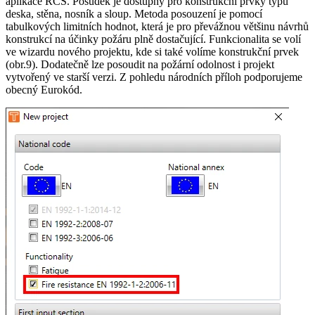
aplikace RCS. Posudek je dostupný pro konstrukční prvky typu
deska, stěna, nosník a sloup. Metoda posouzení je pomocí
tabulkových limitních hodnot, která je pro převážnou většinu návrhů
konstrukcí na účinky požáru plně dostačující. Funkcionalita se volí
ve wizardu nového projektu, kde si také volíme konstrukční prvek
(obr.9). Dodatečně lze posoudit na požární odolnost i projekt
vytvořený ve starší verzi. Z pohledu národních příloh podporujeme
obecný Eurokód.