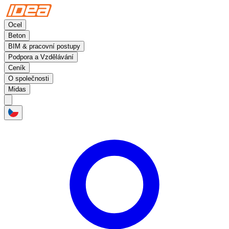
Ocel
Beton
BIM & pracovní postupy
Podpora a Vzdělávání
Ceník
O společnosti
Midas