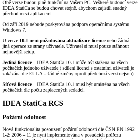
Obě verze budou plně funkční na Vašem PC. Veškeré budoucí verze
IDEA StatiCa se budou chovat stejně, abychom zajistili snadný
přechod mezi aplikacemi.
Od září 2019 nebude poskytována podpora operačnímu systému
Windows 7.
U verze
10.1 není požadována aktualizace licence
nebo žádná
jiná operace ze strany uživatele. Uživatel si musí pouze stáhnout
nejnovější setup.
Jediná licence
– IDEA StatiCa 10.1 může být stažena na všech
počítačích jednoho uživatele ( sdílení licencí s ostatními uživateli je
zakázána dle EULA – žádné změny oproti předchozí verzi nejsou)
Síťová licence
– IDEA StatiCa 10.1 musí být umístěna na všech
počítačích dle počtu zaplacených sedadel.
IDEA StatiCa RCS
Požární odolnost
Nová funkcionalita posouzení požární odolnosti dle ČSN EN 1992-
1-2: 2006 – 11 je nyní implementována v posudcích průřezu