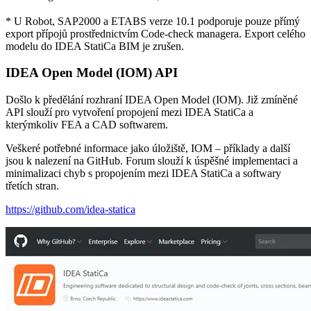
* U Robot, SAP2000 a ETABS verze 10.1 podporuje pouze přímý
export přípojů prostřednictvím Code-check managera. Export celého
modelu do IDEA StatiCa BIM je zrušen.
IDEA Open Model (IOM) API
Došlo k předělání rozhraní IDEA Open Model (IOM). Již zmíněné
API slouží pro vytvoření propojení mezi IDEA StatiCa a
kterýmkoliv FEA a CAD softwarem.
Veškeré potřebné informace jako úložiště, IOM – příklady a další
jsou k nalezení na GitHub. Forum slouží k úspěšné implementaci a
minimalizaci chyb s propojením mezi IDEA StatiCa a softwary
třetích stran.
https://github.com/idea-statica