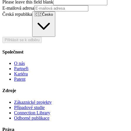
Please leave this field blank
E-mailová adresa
Česká republika
🇨🇿
Česko
Přihlásit se k odběru
Společnost
O nás
Partneři
Kariéra
Patent
Zdroje
Zákaznické projekty
Případové studie
Connection Library
Odborné publikace
Práva