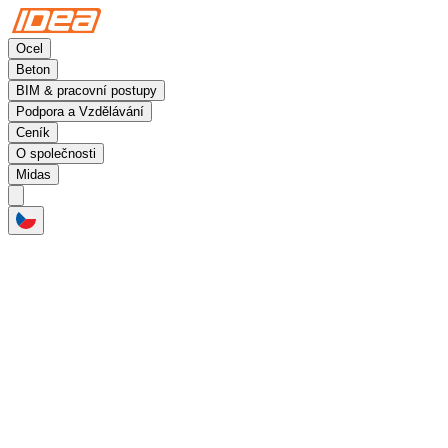
Ocel
Beton
BIM & pracovní postupy
Podpora a Vzdělávání
Ceník
O společnosti
Midas