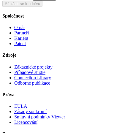
Přihlásit se k odběru
Společnost
O nás
Partneři
Kariéra
Patent
Zdroje
Zákaznické projekty
Případové studie
Connection Library
Odborné publikace
Práva
EULA
Zásady soukromí
Smluvní podmínky Viewer
Licencování