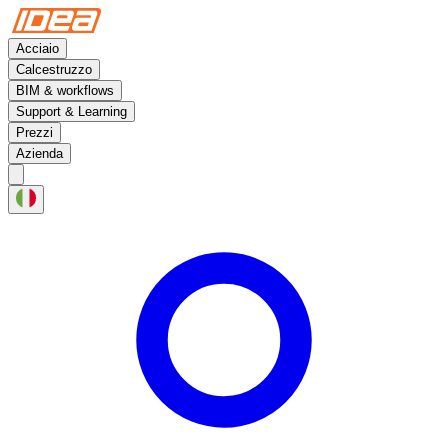
Acciaio
Calcestruzzo
BIM & workflows
Support & Learning
Prezzi
Azienda