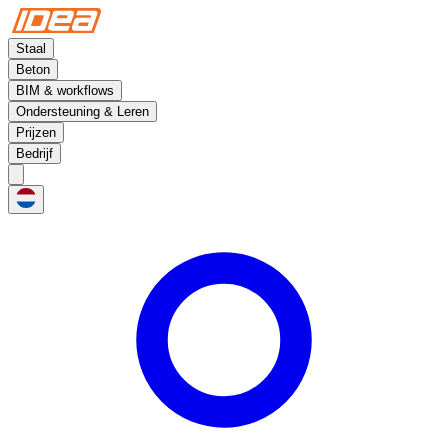
Staal
Beton
BIM & workflows
Ondersteuning & Leren
Prijzen
Bedrijf