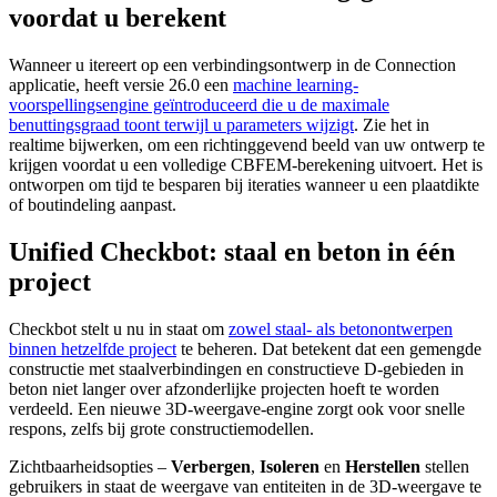
voordat u berekent
Wanneer u itereert op een verbindingsontwerp in de Connection
applicatie, heeft versie 26.0 een
machine learning-
voorspellingsengine geïntroduceerd die u de maximale
benuttingsgraad toont terwijl u parameters wijzigt
. Zie het in
realtime bijwerken, om een richtinggevend beeld van uw ontwerp te
krijgen voordat u een volledige CBFEM-berekening uitvoert. Het is
ontworpen om tijd te besparen bij iteraties wanneer u een plaatdikte
of boutindeling aanpast.
Unified Checkbot: staal en beton in één
project
Checkbot stelt u nu in staat om
zowel staal- als betonontwerpen
binnen hetzelfde project
te beheren. Dat betekent dat een gemengde
constructie met staalverbindingen en constructieve D-gebieden in
beton niet langer over afzonderlijke projecten hoeft te worden
verdeeld. Een nieuwe 3D-weergave-engine zorgt ook voor snelle
respons, zelfs bij grote constructiemodellen.
Zichtbaarheidsopties –
Verbergen
,
Isoleren
en
Herstellen
stellen
gebruikers in staat de weergave van entiteiten in de 3D-weergave te