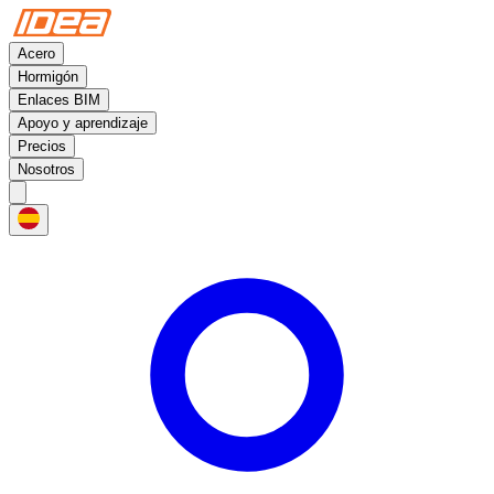
Acero
Hormigón
Enlaces BIM
Apoyo y aprendizaje
Precios
Nosotros