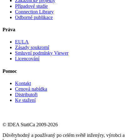
Zákaznické projekty
Případové studie
Connection Library
Odborné publikace
Práva
EULA
Zásady soukromí
Smluvní podmínky Viewer
Licencování
Pomoc
Kontakt
Cenová nabídka
Distributoři
Ke stažení
© IDEA StatiCa 2009-2026
Důvěryhodný a používaný po celém světě inženýry, výrobci a