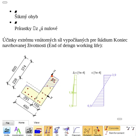
Šikmý ohyb
Prírastky z
ú nulové
s
Účinky extrému vnútorných síl vypočítaných pre štádium Koniec
navrhovanej životnosti (End of deisgn working life):