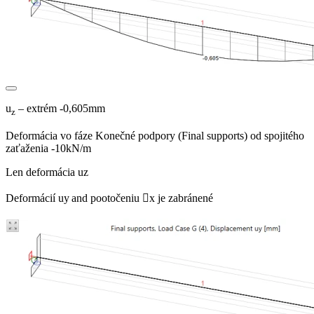
u
– extrém -0,605mm
z
Deformácia vo fáze Konečné podpory (Final supports) od spojitého
zaťaženia -10kN/m
Len deformácia uz
Deformácií uy
and pootočeniu x je zabránené