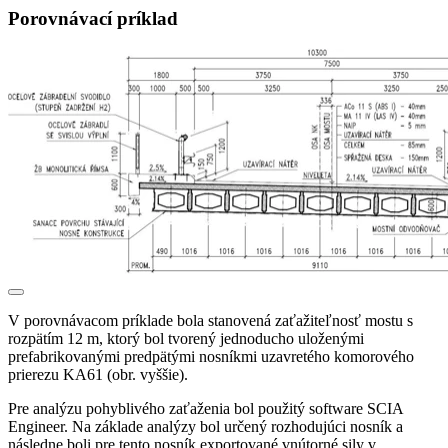
Porovnávací príklad
V porovnávacom príklade bola stanovená zaťažiteľnosť mostu s
rozpätím 12 m, ktorý bol tvorený jednoducho uloženými
prefabrikovanými predpätými nosníkmi uzavretého komorového
prierezu KA61 (obr. vyššie).
Pre analýzu pohyblivého zaťaženia bol použitý software SCIA
Engineer. Na základe analýzy bol určený rozhodujúci nosník a
následne boli pre tento nosník exportované vnútorné sily v