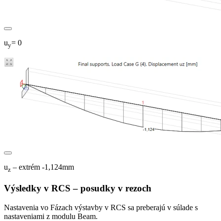
u
= 0
y
u
– extrém -1,124mm
z
Výsledky v RCS – posudky v rezoch
Nastavenia vo Fázach výstavby v RCS sa preberajú v súlade s
nastaveniami z modulu Beam.