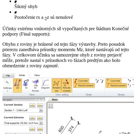
Šikmý ohyb
Pootočenie
rx a
z sú nenulové

Účinky extrému vnútorných síl vypočítaných pre štádium Konečné
podpory (Final supports):
Ohybu z roviny je bránené od tejto fázy výstavby. Preto posudok
prierezu zanedbáva prírastky momentu Mz, ktoré nastávajú od tejto
fázy. V celkovom účinku sa samozrejme ohyb z roviny prejaviť
môže, pretože nastal v prírastkoch vo fázach predtým ako bolo
obmedzenie z roviny zapnuté.