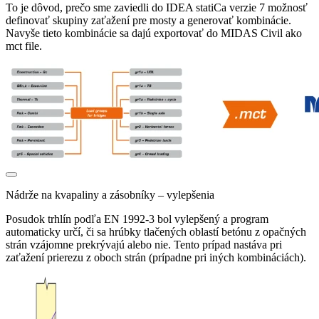
To je dôvod, prečo sme zaviedli do IDEA statiCa verzie 7 možnosť
definovať skupiny zaťažení pre mosty a generovať kombinácie.
Navyše tieto kombinácie sa dajú exportovať do MIDAS Civil ako
mct file.
Nádrže na kvapaliny a zásobníky – vylepšenia
Posudok trhlín podľa EN 1992-3 bol vylepšený a program
automaticky určí, či sa hrúbky tlačených oblastí betónu z opačných
strán vzájomne prekrývajú alebo nie. Tento prípad nastáva pri
zaťažení prierezu z oboch strán (prípadne pri iných kombináciách).