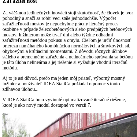
Zaťažiteľnosť
Za väčšinou jedinečných inovácií stojí skutočnosť, že človek je tvor
pohodlný a snaží sa robiť veci stále jednoduchšie. Výpočet
zaťažiteľnosti mostov je nepochybne prácny iteračný proces,
osobitne v prípade železobetónových alebo predpätých betónových
mostov. Inžinierom môže trvať dni alebo týždne odhadmi
zaťažiteľnosti metódou pokusu a omylu. Cieľom je určiť únosnosť
prierezu namáhaného kombináciou normálových a šmykových síl,
ohybovými a krútiacimi momentami. Z dôvodu rôznych účinkov
stáleho a premenného zaťaženia a nelineárneho správania sa betónu
je táto úloha nelineárna a jej riešenie si vyžaduje vhodnú iteračnú
metódu.
Aj to je asi dôvod, prečo ma jeden môj priateľ, výborný mostný
inžinier a používateľ IDEA StatiCa požiadal o pomoc s touto
zdĺhavou úlohou...
V IDEA StatiCa bolo vyvinuté optimalizované iteračné riešenie,
ktoré je ako nový modul dostupné vo verzií 7.