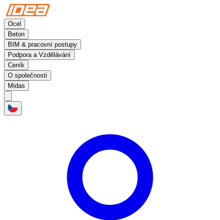
Ocel
Beton
BIM & pracovní postupy
Podpora a Vzdělávání
Ceník
O společnosti
Midas