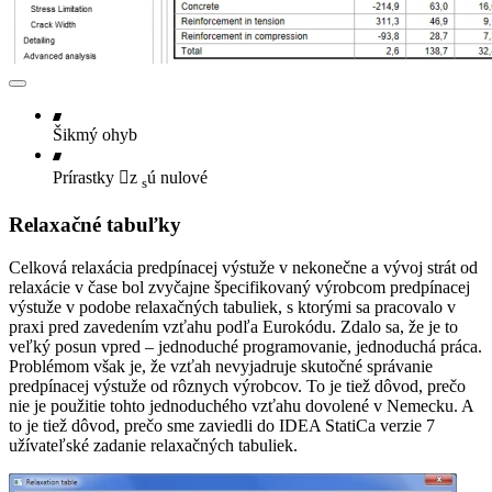
Šikmý ohyb
Prírastky z
ú nulové
s
Relaxačné tabuľky
Celková relaxácia predpínacej výstuže v nekonečne a vývoj strát od
relaxácie v čase bol zvyčajne špecifikovaný výrobcom predpínacej
výstuže v podobe relaxačných tabuliek, s ktorými sa pracovalo v
praxi pred zavedením vzťahu podľa Eurokódu. Zdalo sa, že je to
veľký posun vpred – jednoduché programovanie, jednoduchá práca.
Problémom však je, že vzťah nevyjadruje skutočné správanie
predpínacej výstuže od rôznych výrobcov. To je tiež dôvod, prečo
nie je použitie tohto jednoduchého vzťahu dovolené v Nemecku. A
to je tiež dôvod, prečo sme zaviedli do IDEA StatiCa verzie 7
užívateľské zadanie relaxačných tabuliek.