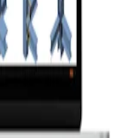
bí v místě šroubů.