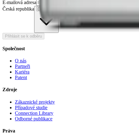
E-mailová adresa
Česká republika
🇨🇿
Česko
Přihlásit se k odběru
Společnost
O nás
Partneři
Kariéra
Patent
Zdroje
Zákaznické projekty
Případové studie
Connection Library
Odborné publikace
Práva