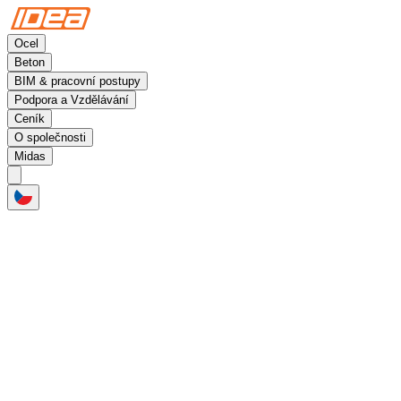
Ocel
Beton
BIM & pracovní postupy
Podpora a Vzdělávání
Ceník
O společnosti
Midas