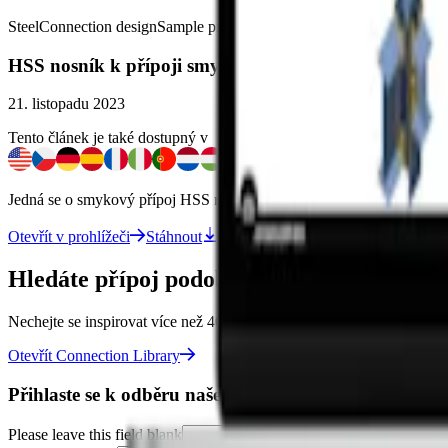
Steel
Connection design
Sample projects
Connection
AISC (USA)
HSS nosník k přípoji smykového přípoje sloupu s ši
21. listopadu 2023
Tento článek je také dostupný v
Jedná se o smykový přípoj HSS nosníku ke sloupu s širokými příruba
Otevřít v prohlížeči
Stáhnout
Hledáte přípoj podobný tomuto?
Nechejte se inspirovat více než 400.000 modely styčníků v Connection
Otevřít Connection Library
Přihlaste se k odběru našeho newsletteru
Please leave this field blank