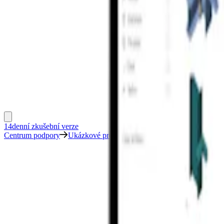
14denní zkušební verze
Centrum podpory
Ukázkové projekty
HSS nosník k přípoji smyko