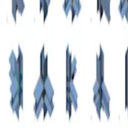
vého přípoje sloupu s širokými přírubami