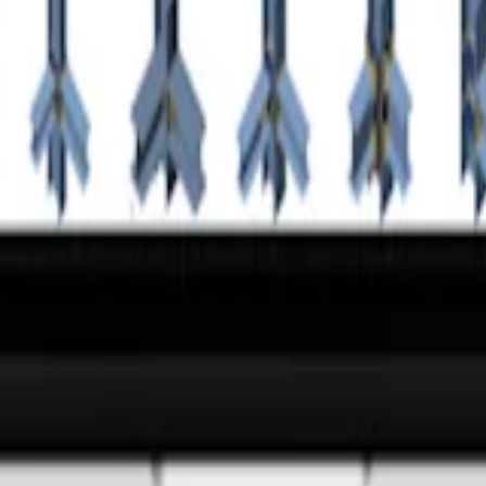
rokými přírubami
mi pomocí žiletky. Žiletka prochází HSS nosníkem. Smyková síla půso
 Library – největší světové databázi ocelových přípojů.