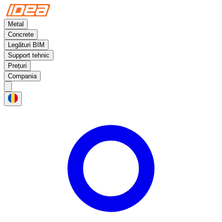
Metal
Concrete
Legături BIM
Support tehnic
Prețuri
Compania