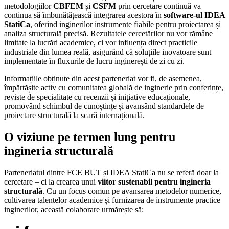
metodologiilor
CBFEM
și
CSFM
prin cercetare continuă va
continua să îmbunătățească integrarea acestora în
software-ul IDEA
StatiCa
, oferind inginerilor instrumente fiabile pentru proiectarea și
analiza structurală precisă. Rezultatele cercetărilor nu vor rămâne
limitate la lucrări academice, ci vor influența direct practicile
industriale din lumea reală, asigurând că soluțiile inovatoare sunt
implementate în fluxurile de lucru inginerești de zi cu zi.
Informațiile obținute din acest parteneriat vor fi, de asemenea,
împărtășite activ cu comunitatea globală de inginerie prin conferințe,
reviste de specialitate cu recenzii și inițiative educaționale,
promovând schimbul de cunoștințe și avansând standardele de
proiectare structurală la scară internațională.
O viziune pe termen lung pentru
ingineria structurală
Parteneriatul dintre FCE BUT și IDEA StatiCa nu se referă doar la
cercetare – ci la crearea unui
viitor sustenabil pentru ingineria
structurală
. Cu un focus comun pe avansarea metodelor numerice,
cultivarea talentelor academice și furnizarea de instrumente practice
inginerilor, această colaborare urmărește să: