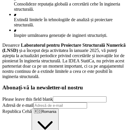
Consolideze reputația globală a cercetării cehe în ingineria
structurală.
Extindă limitele în tehnologiile de analiză și proiectare
structurală.
Inspire următoarea generație de ingineri structuriști.
Deoarece
Laboratorul pentru Proiectare Structurală Numerică
(LNSD)
și-a început deja activitatea în ianuarie 2025, vă puteți
aștepta la actualizări periodice privind cercetările și inovațiile lor de
pionierat în ingineria structurală. La IDEA StatiCa, nu privim acest
parteneriat doar ca pe un moment important, ci ca pe angajamentul
nostru continuu de a extinde limitele a ceea ce este posibil în
ingineria structurală.
Abonați-vă la newsletter-ul nostru
Please leave this field blank
Adresă de e-mail
Republica Cehă
🇷🇴
Romania