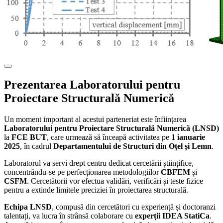
Prezentarea Laboratorului pentru
Proiectare Structurală Numerică
Un moment important al acestui parteneriat este înființarea
Laboratorului pentru Proiectare Structurală Numerică (LNSD)
la
FCE BUT
, care urmează să înceapă activitatea pe
1 ianuarie
2025
, în cadrul
Departamentului de Structuri din Oțel și Lemn
.
Laboratorul va servi drept centru dedicat cercetării științifice,
concentrându-se pe perfecționarea metodologiilor
CBFEM
și
CSFM
. Cercetătorii vor efectua validări, verificări și teste fizice
pentru a extinde limitele preciziei în proiectarea structurală.
Echipa LNSD
, compusă din cercetători cu experiență și doctoranzi
talentați, va lucra în strânsă colaborare cu
experții IDEA StatiCa
.