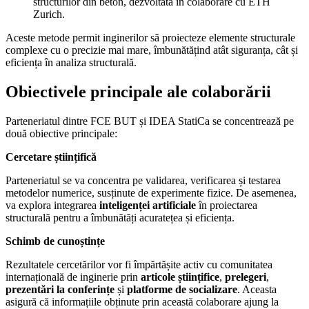
structurilor din beton, dezvoltată în colaborare cu ETH
Zurich.
Aceste metode permit inginerilor să proiecteze elemente structurale
complexe cu o precizie mai mare, îmbunătățind atât siguranța, cât și
eficiența în analiza structurală.
Obiectivele principale ale colaborării
Parteneriatul dintre FCE BUT și IDEA StatiCa se concentrează pe
două obiective principale:
Cercetare științifică
Parteneriatul se va concentra pe validarea, verificarea și testarea
metodelor numerice, susținute de experimente fizice. De asemenea,
va explora integrarea
inteligenței artificiale
în proiectarea
structurală pentru a îmbunătăți acuratețea și eficiența.
Schimb de cunoștințe
Rezultatele cercetărilor vor fi împărtășite activ cu comunitatea
internațională de inginerie prin
articole științifice
,
prelegeri
,
prezentări la conferințe
și
platforme de socializare
. Aceasta
asigură că informațiile obținute prin această colaborare ajung la