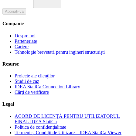
Abonați-vă
Companie
Despre noi
Parteneriate
Cariere
Tehnologie brevetată pentru ingineri structuriști
Resurse
Proiecte ale clienților
Studii de caz
IDEA StatiCa Connection Library
Cărți de verificare
Legal
ACORD DE LICENȚĂ PENTRU UTILIZATORUL
FINAL IDEA StatiCa
Politica de confidențialitate
Termeni și Condiții de Utilizare – IDEA StatiCa Viewer