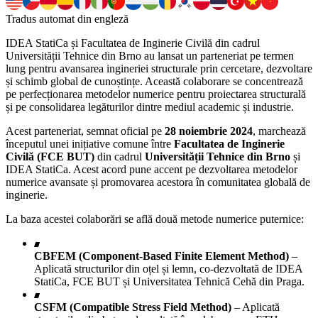
Tradus automat din engleză
IDEA StatiCa și Facultatea de Inginerie Civilă din cadrul
Universității Tehnice din Brno au lansat un parteneriat pe termen
lung pentru avansarea ingineriei structurale prin cercetare, dezvoltare
și schimb global de cunoștințe. Această colaborare se concentrează
pe perfecționarea metodelor numerice pentru proiectarea structurală
și pe consolidarea legăturilor dintre mediul academic și industrie.
Acest parteneriat, semnat oficial pe
28 noiembrie 2024
, marchează
începutul unei inițiative comune între
Facultatea de Inginerie
Civilă (FCE BUT)
din cadrul
Universității Tehnice din Brno
și
IDEA StatiCa. Acest acord pune accent pe dezvoltarea metodelor
numerice avansate și promovarea acestora în comunitatea globală de
inginerie.
La baza acestei colaborări se află două metode numerice puternice:
CBFEM (Component-Based Finite Element Method)
–
Aplicată structurilor din oțel și lemn, co-dezvoltată de IDEA
StatiCa, FCE BUT și Universitatea Tehnică Cehă din Praga.
CSFM (Compatible Stress Field Method)
– Aplicată