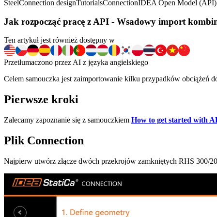
Steel
Connection design
Tutorials
Connection
IDEA Open Model (API)
Jak rozpocząć pracę z API - Wsadowy import kombin
Ten artykuł jest również dostępny w
Przetłumaczono przez AI z języka angielskiego
Celem samouczka jest zaimportowanie kilku przypadków obciążeń do 
Pierwsze kroki
Zalecamy zapoznanie się z samouczkiem
How to get started with AP
Plik Connection
Najpierw utwórz złącze dwóch przekrojów zamkniętych RHS 300/200