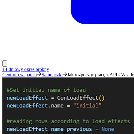
14-dniowy okres próbny
Centrum wsparcia
Samouczki
Jak rozpocząć pracę z API - Wsad