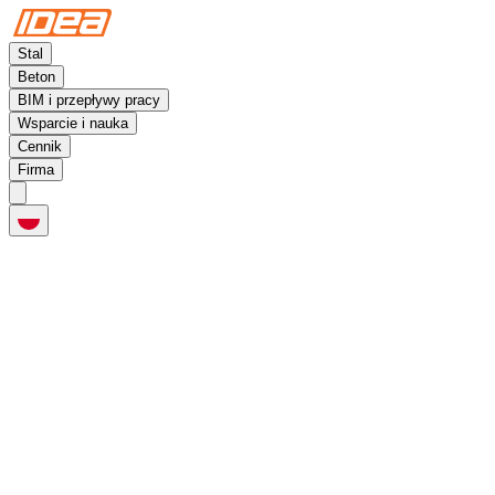
Stal
Beton
BIM i przepływy pracy
Wsparcie i nauka
Cennik
Firma