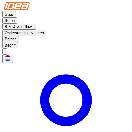
Staal
Beton
BIM & workflows
Ondersteuning & Leren
Prijzen
Bedrijf