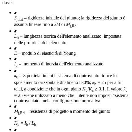
dove:
\le 0.5
S
– rigidezza iniziale del giunto; la rigidezza del giunto è
j,ini
assunta lineare fino a 2/3 di
M
j,Rd
L
– lunghezza teorica dell'elemento analizzato; impostata
b
nelle proprietà dell'elemento
E
– modulo di elasticità di Young
I
– momento di inerzia dell'elemento analizzato
b
k
= 8 per telai in cui il sistema di controvento riduce lo
b
spostamento orizzontale di almeno l'80%;
k
= 25 per altri
b
telai, a condizione che in ogni piano
K
/
K
≥ 0.1. Il valore
k
b
c
b
= 25 viene utilizzato a meno che l'utente non imposti "sistema
controventato" nella configurazione normativa.
M
– resistenza di progetto a momento del giunto
j,Rd
K
=
I
/
L
b
b
b