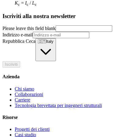
K
=
I
/
L
c
c
c
Iscriviti alla nostra newsletter
Please leave this field blank
Indirizzo e-mail
Repubblica Ceca
🇮🇹
Italy
Iscriviti
Azienda
Chi siamo
Collaborazioni
Carriere
Tecnologia brevettata per ingegneri strutturali
Risorse
Progetti dei clienti
Casi studio