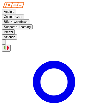
Acciaio
Calcestruzzo
BIM & workflows
Support & Learning
Prezzi
Azienda