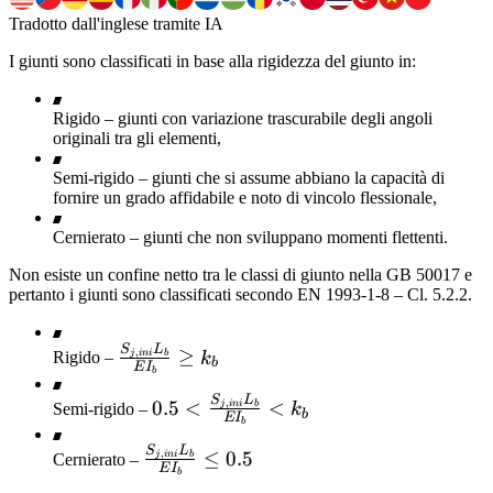
Tradotto dall'inglese tramite IA
I giunti sono classificati in base alla rigidezza del giunto in:
Rigido – giunti con variazione trascurabile degli angoli
originali tra gli elementi,
Semi-rigido – giunti che si assume abbiano la capacità di
fornire un grado affidabile e noto di vincolo flessionale,
Cernierato – giunti che non sviluppano momenti flettenti.
Non esiste un confine netto tra le classi di giunto nella GB 50017 e
pertanto i giunti sono classificati secondo EN 1993-1-8 – Cl. 5.2.2.
S
L
\frac{S_{j,ini}
≥
,
j
ini
b
Rigido –
k
b
E
I
b
L_b}{E I_b}
S
L
\ge k_b
0.5 <
0.5
<
<
,
j
ini
b
Semi-rigido –
k
b
E
I
b
\frac{S_{j,ini}
S
L
L_b}{E I_b}
\frac{S_{j,ini}
≤
0.5
,
j
ini
b
Cernierato –
E
I
b
< k_b
L_b}{E I_b}