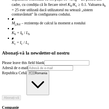
b
cadre, cu condiția că în fiecare nivel
K
/
K
≥ 0.1. Valoarea
k
b
c
b
= 25 este utilizată dacă utilizatorul nu setează „sistem
contravântuit" în configurarea codului.
M
– rezistența de calcul la moment a rostului
j,Rd
K
=
I
/
L
b
b
b
K
=
I
/
L
c
c
c
Abonați-vă la newsletter-ul nostru
Please leave this field blank
Adresă de e-mail
Republica Cehă
🇷🇴
Romania
Abonați-vă
Companie