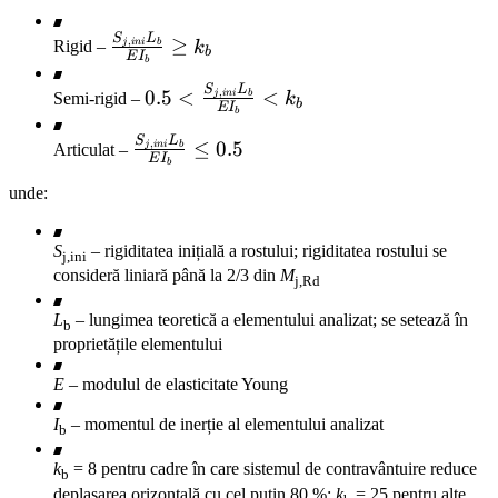
S
L
\frac{S_{j,ini}
≥
,
j
ini
b
Rigid –
k
b
E
I
b
L_b}{E I_b}
S
L
\ge k_b
0.5 <
0.5
<
<
,
j
ini
b
Semi-rigid –
k
b
E
I
b
\frac{S_{j,ini}
S
L
L_b}{E I_b}
\frac{S_{j,ini}
≤
0.5
,
j
ini
b
Articulat –
E
I
b
< k_b
L_b}{E I_b}
unde:
\le 0.5
S
– rigiditatea inițială a rostului; rigiditatea rostului se
j,ini
consideră liniară până la 2/3 din
M
j,Rd
L
– lungimea teoretică a elementului analizat; se setează în
b
proprietățile elementului
E
– modulul de elasticitate Young
I
– momentul de inerție al elementului analizat
b
k
= 8 pentru cadre în care sistemul de contravântuire reduce
b
deplasarea orizontală cu cel puțin 80 %;
k
= 25 pentru alte