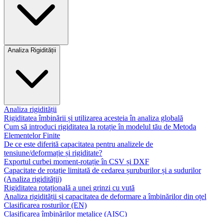
Analiza Rigidității
Analiza rigidității
Rigiditatea îmbinării și utilizarea acesteia în analiza globală
Cum să introduci rigiditatea la rotație în modelul tău de Metoda
Elementelor Finite
De ce este diferită capacitatea pentru analizele de
tensiune/deformație și rigiditate?
Exportul curbei moment-rotație în CSV și DXF
Capacitate de rotație limitată de cedarea șuruburilor și a sudurilor
(Analiza rigidității)
Rigiditatea rotațională a unei grinzi cu vută
Analiza rigidității și capacitatea de deformare a îmbinărilor din oțel
Clasificarea rosturilor (EN)
Clasificarea îmbinărilor metalice (AISC)