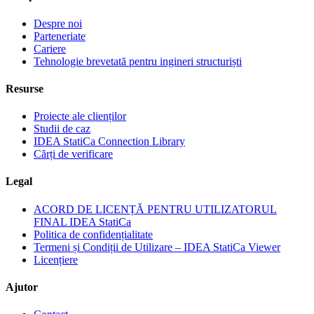
Despre noi
Parteneriate
Cariere
Tehnologie brevetată pentru ingineri structuriști
Resurse
Proiecte ale clienților
Studii de caz
IDEA StatiCa Connection Library
Cărți de verificare
Legal
ACORD DE LICENȚĂ PENTRU UTILIZATORUL
FINAL IDEA StatiCa
Politica de confidențialitate
Termeni și Condiții de Utilizare – IDEA StatiCa Viewer
Licențiere
Ajutor