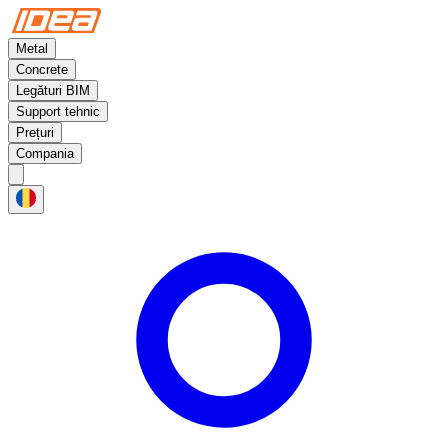
Metal
Concrete
Legături BIM
Support tehnic
Prețuri
Compania