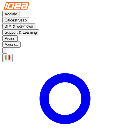
Acciaio
Calcestruzzo
BIM & workflows
Support & Learning
Prezzi
Azienda