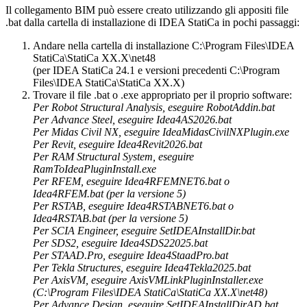
Il collegamento BIM può essere creato utilizzando gli appositi file
.bat dalla cartella di installazione di IDEA StatiCa in pochi passaggi:
Andare nella cartella di installazione C:\Program Files\IDEA
StatiCa\StatiCa XX.X\net48
(per IDEA StatiCa 24.1 e versioni precedenti C:\Program
Files\IDEA StatiCa\StatiCa XX.X)
Trovare il file .bat o .exe appropriato per il proprio software:
Per Robot Structural Analysis, eseguire RobotAddin.bat
Per Advance Steel, eseguire Idea4AS2026.bat
Per Midas Civil NX, eseguire IdeaMidasCivilNXPlugin.exe
Per Revit, eseguire Idea4Revit2026.bat
Per RAM Structural System, eseguire
RamToIdeaPluginInstall.exe
Per RFEM, eseguire Idea4RFEMNET6.bat o
Idea4RFEM.bat (per la versione 5)
Per RSTAB, eseguire Idea4RSTABNET6.bat o
Idea4RSTAB.bat (per la versione 5)
Per SCIA Engineer, eseguire SetIDEAInstallDir.bat
Per SDS2, eseguire Idea4SDS22025.bat
Per STAAD.Pro, eseguire Idea4StaadPro.bat
Per Tekla Structures, eseguire Idea4Tekla2025.bat
Per AxisVM, eseguire AxisVMLinkPluginInstaller.exe
(C:\Program Files\IDEA StatiCa\StatiCa XX.X\net48)
Per Advance Design, eseguire SetIDEAInstallDirAD.bat